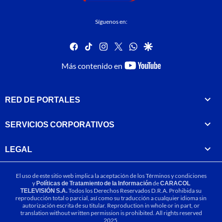
Síguenos en:
facebook
tiktok
instagram
twitter
whatsapp
google
youtube-
Más contenido en
footer
RED DE PORTALES
SERVICIOS CORPORATIVOS
LEGAL
El uso de este sitio web implica la aceptación de los
Términos y condiciones
y
Políticas de Tratamiento de la Información
de
CARACOL
TELEVISIÓN S.A.
Todos los Derechos Reservados D.R.A. Prohibida su
reproducción total o parcial, así como su traducción a cualquier idioma sin
autorización escrita de su titular. Reproduction in whole or in part, or
translation without written permission is prohibited. All rights reserved
2025.