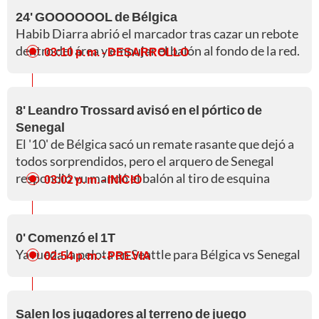
24' GOOOOOOL de Bélgica
Habib Diarra abrió el marcador tras cazar un rebote
dentro del área y empujar el balón al fondo de la red.
03:10 p. m.
- DESARROLLO
8' Leandro Trossard avisó en el pórtico de
Senegal
El '10' de Bélgica sacó un remate rasante que dejó a
todos sorprendidos, pero el arquero de Senegal
respondió yu mandó el balón al tiro de esquina
03:02 p. m.
- INICIO
0' Comenzó el 1T
Ya rueda la pelota en Seattle para Bélgica vs Senegal
02:54 p. m.
- PREVIA
Salen los jugadores al terreno de juego