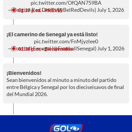
pic.twitter.com/OfQAN759BA
— Belgian Red Devils (@BelRedDevils)
July 1, 2026
01:37 p. m.
- PREVIA
¡El camerino de Senegal ya está listo!
pic.twitter.com/FnMjyzIee0
— Football Senegal (@FootballSenegal)
July 1, 2026
01:36 p. m.
- Bienvenidos
¡Bienvenidos!
Sean bienvenidos al minuto a minuto del partido
entre Bélgica y Senegal por los dieciseisavos de final
del Mundial 2026.