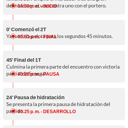
definición en el uno contra uno con el portero.
04:08 p. m.
- INICIO
0' Comenzó el 2T
Ya rueda la pelota para los segundos 45 minutos.
03:51 p. m.
- FINAL
45' Final del 1T
Culmina la primera parte del encuentro con victoria
parcial de Senegal.
03:28 p. m.
- PAUSA
24' Pausa de hidratación
Se presenta la primera pausa de hidratación del
partido.
03:25 p. m.
- DESARROLLO