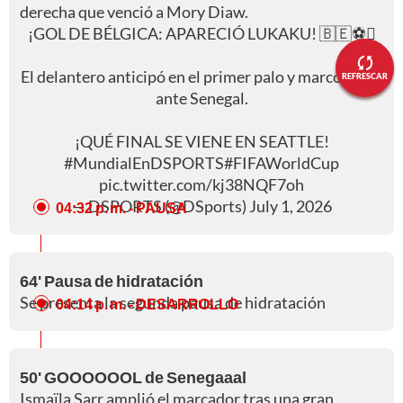
derecha que venció a Mory Diaw.
¡GOL DE BÉLGICA: APARECIÓ LUKAKU! 🇧🇪⚽
El delantero anticipó en el primer palo y marcó el 2-1
REFRESCAR
ante Senegal.
¡QUÉ FINAL SE VIENE EN SEATTLE!
#MundialEnDSPORTS
#FIFAWorldCup
pic.twitter.com/kj38NQF7oh
— DSPORTS (@DSports)
July 1, 2026
04:32 p. m.
- PAUSA
64' Pausa de hidratación
Se presenta la segunda pausa de hidratación
04:14 p. m.
- DESARROLLO
50' GOOOOOOL de Senegaaal
Ismaïla Sarr amplió el marcador tras una gran