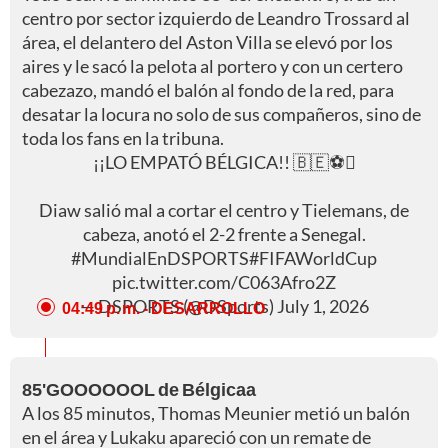
centro por sector izquierdo de Leandro Trossard al
área, el delantero del Aston Villa se elevó por los
aires y le sacó la pelota al portero y con un certero
cabezazo, mandó el balón al fondo de la red, para
desatar la locura no solo de sus compañeros, sino de
toda los fans en la tribuna.
¡¡LO EMPATÓ BÉLGICA!! 🇧🇪⚽
Diaw salió mal a cortar el centro y Tielemans, de
cabeza, anotó el 2-2 frente a Senegal.
#MundialEnDSPORTS
#FIFAWorldCup
pic.twitter.com/C063Afro2Z
— DSPORTS (@DSports)
July 1, 2026
04:49 p. m.
- DESARROLLO
85'GOOOOOOL de Bélgicaa
A los 85 minutos, Thomas Meunier metió un balón
en el área y Lukaku apareció con un remate de