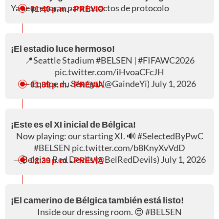
Ya se preparan para los actos de protocolo
01:40 p. m.
- PREVIO
¡El estadio luce hermoso!
📍Seattle Stadium
#BELSEN
|
#FIFAWC2026
pic.twitter.com/iHvoaCFcJH
— Equipe du Sénégal (@GaindeYi)
July 1, 2026
01:39 p. m.
- PREVIA
¡Este es el XI inicial de Bélgica!
Now playing: our starting XI. 🔊
#SelectedByPwC
#BELSEN
pic.twitter.com/b8KnyXvVdD
— Belgian Red Devils (@BelRedDevils)
July 1, 2026
01:39 p. m.
- PREVIA
¡El camerino de Bélgica también está listo!
Inside our dressing room. 😍
#BELSEN