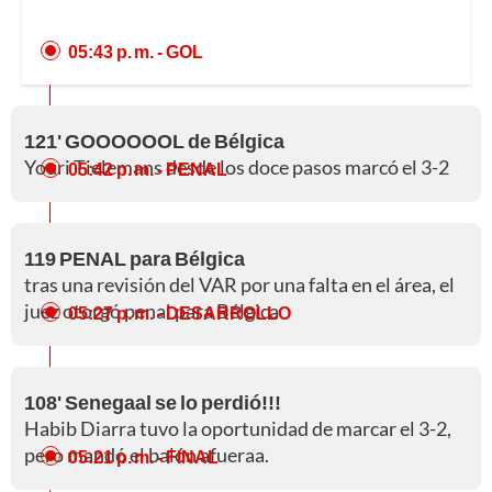
05:43 p. m.
- GOL
121' GOOOOOOL de Bélgica
Youri Tielemans desde los doce pasos marcó el 3-2
05:42 p. m.
- PENAL
119 PENAL para Bélgica
tras una revisión del VAR por una falta en el área, el
juez otorgó penal para Bélgica
05:27 p. m.
- DESARROLLO
108' Senegaal se lo perdió!!!
Habib Diarra tuvo la oportunidad de marcar el 3-2,
pero mandó el balón afueraa.
05:21 p. m.
- FINAL