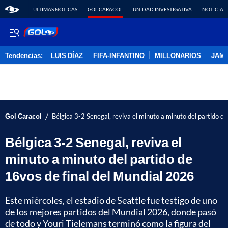
ÚLTIMAS NOTICAS
GOL CARACOL
UNIDAD INVESTIGATIVA
NOTICIAS
Tendencias:
LUIS DÍAZ
FIFA-INFANTINO
MILLONARIOS
JAM
PUBLICIDAD
/
Gol Caracol
Bélgica 3-2 Senegal, reviva el minuto a minuto del partido d
Bélgica 3-2 Senegal, reviva el
minuto a minuto del partido de
16vos de final del Mundial 2026
Este miércoles, el estadio de Seattle fue testigo de uno
de los mejores partidos del Mundial 2026, donde pasó
de todo y Youri Tielemans terminó como la figura del