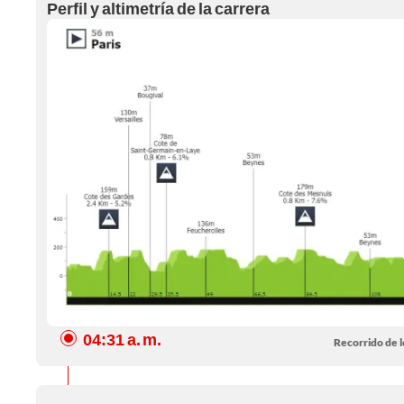
Perfil y altimetría de la carrera
04:31 a. m.
Recorrido de l