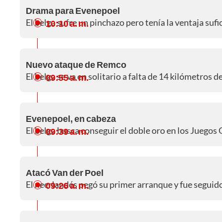
Drama para Evenepoel
El belga sufre un pinchazo pero tenía la ventaja sufi
10:10 a. m.
Nuevo ataque de Remco
El belga se va en solitario a falta de 14 kilómetros d
09:55 a. m.
Evenepoel, en cabeza
El belga busca conseguir el doble oro en los Juegos
09:39 a. m.
Atacó Van der Poel
El neerlandés pegó su primer arranque y fue seguido
09:26 a. m.