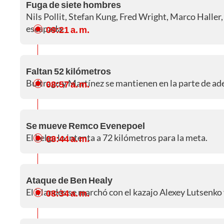
Fuga de siete hombres
Nils Pollit, Stefan Kung, Fred Wright, Marco Halle
escapada.
09:21 a. m.
Faltan 52 kilómetros
Buitrago y Martínez se mantienen en la parte de ad
08:57 a. m.
Se mueve Remco Evenepoel
El belga lo intenta a 72 kilómetros para la meta.
08:44 a. m.
Ataque de Ben Healy
El irlandés se marchó con el kazajo Alexey Lutsenko
08:34 a. m.