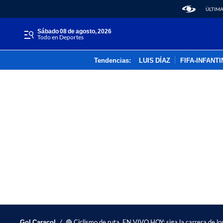
ÚLTIMA
sábado 08 de agosto, 2026
Todo en Deportes
Tendencias:
LUIS DÍAZ
FIFA-INFANT
/
Gol Caracol
🔴 Ciclismo de ruta, EN VIVO HOY: siga la carrera de l