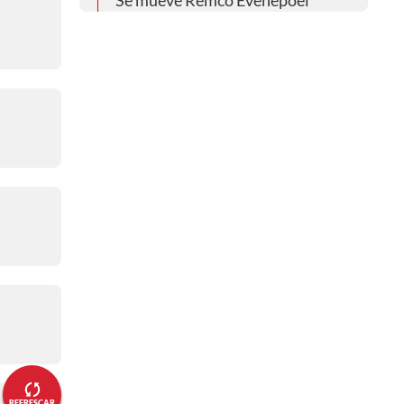
Se mueve Remco Evenepoel
08:44 a. m.
Ataque de Ben Healy
08:34 a. m.
90 kilómetros para la meta
06:37 a. m.
Situación de carrera, a a falta de
170 kilómetros
06:37 a. m.
Santiago Buitrago lo intentó
05:06 a. m.
Aumenta la diferencia
04:56 a. m.
REFRESCAR