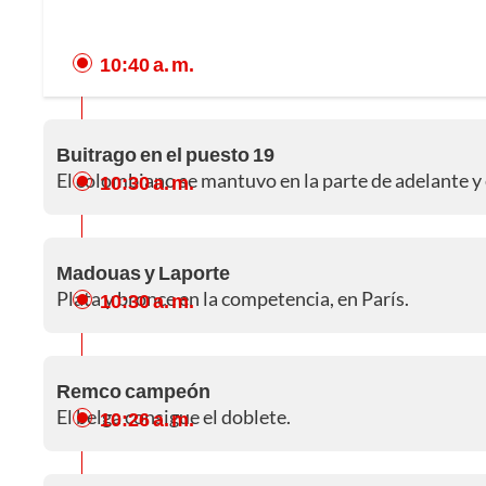
10:40 a. m.
Buitrago en el puesto 19
El colombiano se mantuvo en la parte de adelante y 
10:30 a. m.
Madouas y Laporte
Plata y bronce en la competencia, en París.
10:30 a. m.
Remco campeón
El belga consigue el doblete.
10:26 a. m.