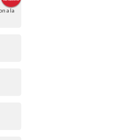
Perfil y altimetría de la carrera
n a la
04:31 a. m.
Cuatro hombres en fuga
04:27 a. m.
Emotiva salida
04:25 a. m.
Ya partió la carrera
04:24 a. m.
Bienvenidos