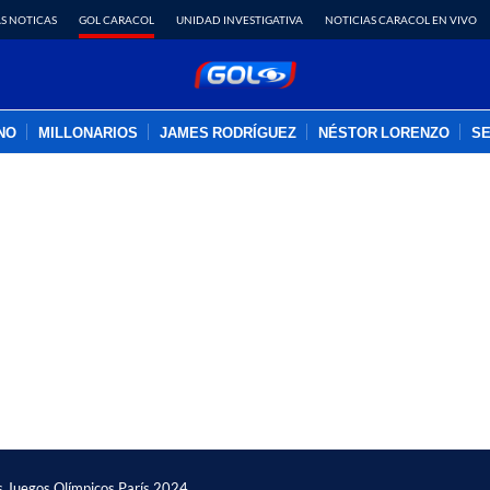
S NOTICAS
GOL CARACOL
UNIDAD INVESTIGATIVA
NOTICIAS CARACOL EN VIVO
INO
MILLONARIOS
JAMES RODRÍGUEZ
NÉSTOR LORENZO
SE
PUBLICIDAD
os Juegos Olímpicos París 2024