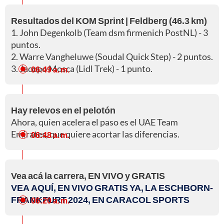
Resultados del KOM Sprint | Feldberg (46.3 km)
1. John Degenkolb (Team dsm firmenich PostNL) - 3
puntos.
2. Warre Vangheluwe (Soudal Quick Step) - 2 puntos.
3. Jacopo Mosca (Lidl Trek) - 1 punto.
06:49 a. m.
Hay relevos en el pelotón
Ahora, quien acelera el paso es el UAE Team
Emirates, que quiere acortar las diferencias.
06:48 a. m.
Vea acá la carrera, EN VIVO y GRATIS
VEA AQUÍ, EN VIVO GRATIS YA, LA ESCHBORN-
FRANKFURT 2024, EN CARACOL SPORTS
06:20 a. m.