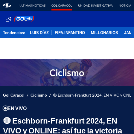
ÚLTIMAS NOTICAS
GOL CARACOL
UNIDAD INVESTIGATIVA
NOTICIAS
Tendencias:
LUIS DÍAZ
FIFA-INFANTINO
MILLONARIOS
JAM
PUBLICIDAD
/
/
Gol Caracol
Ciclismo
🔴 Eschborn-Frankfurt 2024, EN VIVO y ONLINE:
EN VIVO
🔴 Eschborn-Frankfurt 2024, EN
VIVO y ONLINE: así fue la victoria