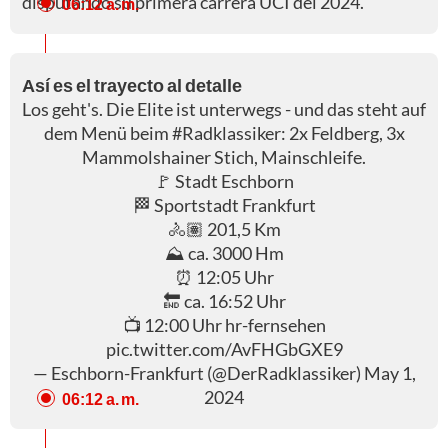
disputando su primera carrera UCI del 2024.
06:12 a. m.
Así es el trayecto al detalle
Los geht's. Die Elite ist unterwegs - und das steht auf
dem Menü beim
#Radklassiker
: 2x Feldberg, 3x
Mammolshainer Stich, Mainschleife.
🚩 Stadt Eschborn
🏁 Sportstadt Frankfurt
🚴🏽 201,5 Km
⛰️ ca. 3000 Hm
⏰ 12:05 Uhr
🔚 ca. 16:52 Uhr
📺 12:00 Uhr hr-fernsehen
pic.twitter.com/AvFHGbGXE9
— Eschborn-Frankfurt (@DerRadklassiker)
May 1,
2024
06:12 a. m.