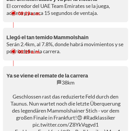
El corredor del UAE Team Emirates se la juega,
acelera y ya saca 15 segundos de ventaja.
09:19 a. m.
Llegó el tan temido Mammolshain
Serán 2.4km, al 7.8%, donde habrá movimientos y se
podría definir la carrera.
09:19 a. m.
Ya se viene el remate de la carrera
🏁38km
Geschlossen rast das reduzierte Feld durch den
Taunus. Nun wartet noch die letzte Überquerung
des legendären Mammolshainer Stich - vor dem
großen Finale in Frankfurt!😍
#Radklassiker
pic.twitter.com/Z8YkVqgvd1