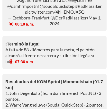
wagt nun die nächste Attacke?
@LidlTrek
@dsmfirmpostnl
@soudalquickstep
#Radklassiker
pic.twitter.com/4hHEMQJX5Q
— Eschborn-Frankfurt (@DerRadklassiker)
May 1,
2024
08:10 a. m.
¡Terminó la fuga!
A falta de 88 kilómetros para la meta, el pelotón
alcanzó al frente de carrera y su ilusión llegó a su
final.
07:36 a. m.
Resultados del KOM Sprint | Mammolshain (91.7
km)
1. John Degenkolb (Team dsm firmenich PostNL) - 3
puntos.
2. Warre Vangheluwe (Soudal Quick Step) - 2 puntos.