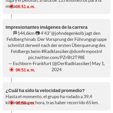
fuga y el pelotón, a falta de 135 kilómetros para la
meta.
06:51 a. m.
Impresionantes imágenes de la carrera
🏁144,6km 📷 4'43''
@johndegenkolb
jagt den
Feldberg hinab. Der Vorsprung der Führungsgruppe
schmilzt derweil nach der ersten Überquerung des
Feldbergs beim
#Radklassiker
.
@dsmfirmpostnl
pic.twitter.com/PZrBt2T98E
— Eschborn-Frankfurt (@DerRadklassiker)
May 1,
2024
06:51 a. m.
¿Cuál ha sido la velocidad promedio?
Hasta el momento, el grupo ha rodado a 39,4
kilómetros por hora, tras haber recorrido 65 km.
06:50 a. m.