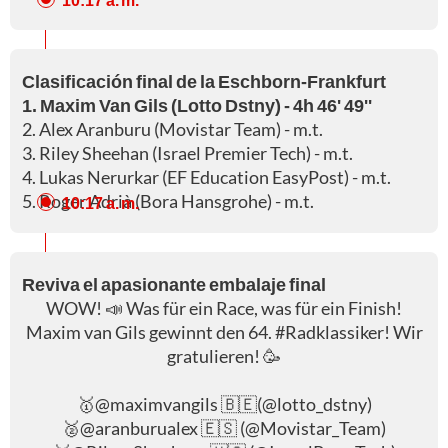
Clasificación final de la Eschborn-Frankfurt
1. Maxim Van Gils (Lotto Dstny) - 4h 46' 49''
2. Alex Aranburu (Movistar Team) - m.t.
3. Riley Sheehan (Israel Premier Tech) - m.t.
4. Lukas Nerurkar (EF Education EasyPost) - m.t.
5. Roger Adrià (Bora Hansgrohe) - m.t.
10:17 a. m.
Reviva el apasionante embalaje final
WOW! 📣 Was für ein Race, was für ein Finish!
Maxim van Gils gewinnt den 64.
#Radklassiker
! Wir
gratulieren! 🥳
🥇
@maximvangils
🇧🇪(
@lotto_dstny
)
🥈
@aranburualex
🇪🇸 (
@Movistar_Team
)