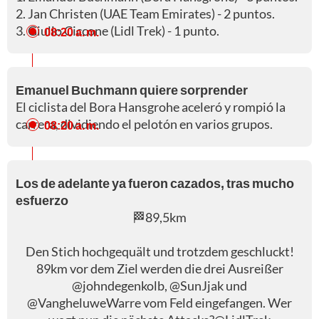
2. Jan Christen (UAE Team Emirates) - 2 puntos.
3. Giulio Ciccone (Lidl Trek) - 1 punto.
08:20 a. m.
Emanuel Buchmann quiere sorprender
El ciclista del Bora Hansgrohe aceleró y rompió la
carrera, dividiendo el pelotón en varios grupos.
08:20 a. m.
Los de adelante ya fueron cazados, tras mucho
esfuerzo
🏁89,5km
Den Stich hochgequält und trotzdem geschluckt!
89km vor dem Ziel werden die drei Ausreißer
@johndegenkolb
,
@SunJjak
und
@VangheluweWarre
vom Feld eingefangen. Wer