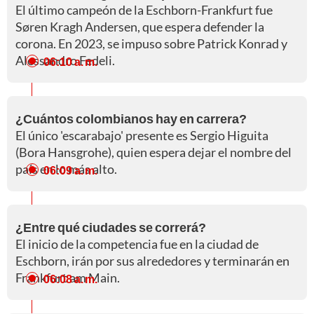
El último campeón de la Eschborn-Frankfurt fue
Søren Kragh Andersen, que espera defender la
corona. En 2023, se impuso sobre Patrick Konrad y
Alessandro Fedeli.
06:10 a. m.
¿Cuántos colombianos hay en carrera?
El único 'escarabajo' presente es Sergio Higuita
(Bora Hansgrohe), quien espera dejar el nombre del
país en lo más alto.
06:09 a. m.
¿Entre qué ciudades se correrá?
El inicio de la competencia fue en la ciudad de
Eschborn, irán por sus alrededores y terminarán en
Frankfurt am Main.
06:08 a. m.