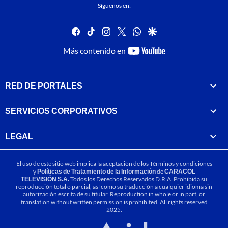
Síguenos en:
facebook
tiktok
instagram
twitter
whatsapp
google
youtube-
Más contenido en
footer
RED DE PORTALES
SERVICIOS CORPORATIVOS
LEGAL
El uso de este sitio web implica la aceptación de los
Términos y condiciones
y
Políticas de Tratamiento de la Información
de
CARACOL
TELEVISIÓN S.A.
Todos los Derechos Reservados D.R.A. Prohibida su
reproducción total o parcial, así como su traducción a cualquier idioma sin
autorización escrita de su titular. Reproduction in whole or in part, or
translation without written permission is prohibited. All rights reserved
2025.