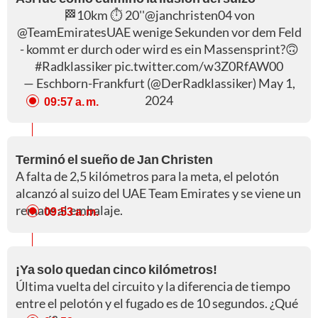
🏁10km ⏱️ 20''
@janchristen04
von
@TeamEmiratesUAE
wenige Sekunden vor dem Feld
- kommt er durch oder wird es ein Massensprint?🙃
#Radklassiker
pic.twitter.com/w3Z0RfAW00
— Eschborn-Frankfurt (@DerRadklassiker)
May 1,
2024
09:57 a. m.
Terminó el sueño de Jan Christen
A falta de 2,5 kilómetros para la meta, el pelotón
alcanzó al suizo del UAE Team Emirates y se viene un
remate al embalaje.
09:53 a. m.
¡Ya solo quedan cinco kilómetros!
Última vuelta del circuito y la diferencia de tiempo
entre el pelotón y el fugado es de 10 segundos. ¿Qué