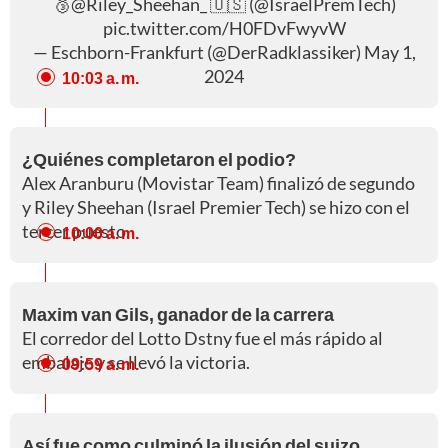
🥉
@Riley_Sheehan_
🇺🇸 (
@IsraelPremTech
)
pic.twitter.com/H0FDvFwyvW
— Eschborn-Frankfurt (@DerRadklassiker)
May 1,
2024
10:03 a. m.
¿Quiénes completaron el podio?
Alex Aranburu (Movistar Team) finalizó de segundo
y Riley Sheehan (Israel Premier Tech) se hizo con el
tercer puesto.
10:00 a. m.
Maxim van Gils, ganador de la carrera
El corredor del Lotto Dstny fue el más rápido al
embalaje y se llevó la victoria.
09:59 a. m.
Así fue como culminó la ilusión del suizo