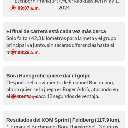
— Eschborn-Frankfurt (@DerRadklassiker)
May 1,
2024
09:07 a. m.
El final de carrera está cada vez más cerca
Solo faltan 42,3 kilómetros para la meta y el grupo
principal va junto, sin sacarse diferencias hasta el
momento.
08:22 a. m.
Bora Hansgrohe quiere dar el golpe
Después del movimiento de Emanuel Buchmann,
ahora quien se la juega es Roger Adrià, atacando en
el descenso y saca 12 segundos de ventaja.
08:21 a. m.
Resulados del KOM Sprint | Feldberg (117.9 km).
1. Emanuel Buchmann (Bora Hansgrohe) - 3 puntos.