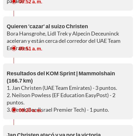
pasará?
09:52 a. m.
Quieren 'cazar' al suizo Christen
Bora Hansgrohe, Lidl Trek y Alpecin Deceuninck
aceleran y están cerca del corredor del UAE Team
Emirates.
09:51 a. m.
Resultados del KOM Sprint | Mammolshain
(166.7 km)
1. Jan Christen (UAE Team Emirates) - 3 puntos.
2. Neilson Powless (EF Education EasyPost) - 2
puntos.
3. Derek Gee (Israel Premier Tech) - 1 punto.
09:20 a. m.
Jan Christen atacó y va por la victoria