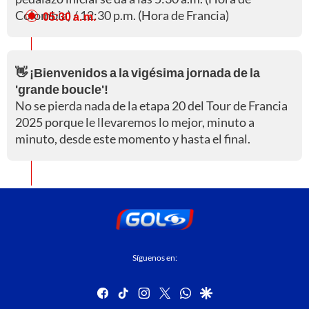
Colombia) / 12:30 p.m. (Hora de Francia)
05:30 a. m.
👋 ¡Bienvenidos a la vigésima jornada de la
'grande boucle'!
No se pierda nada de la etapa 20 del Tour de Francia
2025 porque le llevaremos lo mejor, minuto a
minuto, desde este momento y hasta el final.
Síguenos en:
facebook
tiktok
instagram
twitter
whatsapp
google