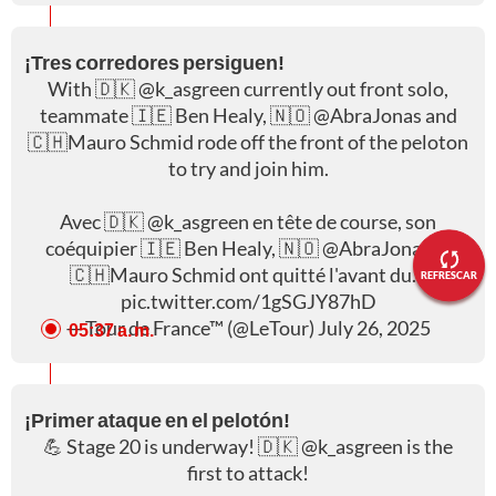
¡Tres corredores persiguen!
With 🇩🇰
@k_asgreen
currently out front solo,
teammate 🇮🇪 Ben Healy, 🇳🇴
@AbraJonas
and
🇨🇭Mauro Schmid rode off the front of the peloton
to try and join him.
Avec 🇩🇰
@k_asgreen
en tête de course, son
coéquipier 🇮🇪 Ben Healy, 🇳🇴
@AbraJonas
et
🇨🇭Mauro Schmid ont quitté l'avant du…
REFRESCAR
pic.twitter.com/1gSGJY87hD
— Tour de France™ (@LeTour)
July 26, 2025
05:37 a. m.
¡Primer ataque en el pelotón!
💪 Stage 20 is underway! 🇩🇰
@k_asgreen
is the
first to attack!