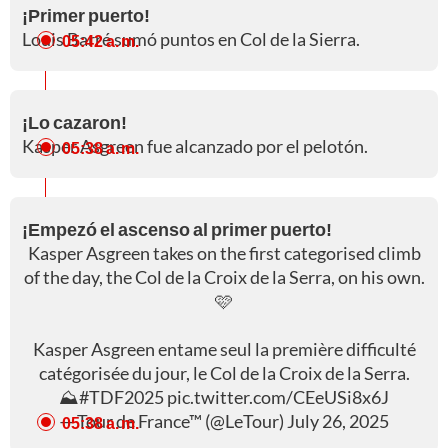
¡Primer puerto!
Louis Barré sumó puntos en Col de la Sierra.
05:42 a. m.
¡Lo cazaron!
Kasper Asgreen fue alcanzado por el pelotón.
05:38 a. m.
¡Empezó el ascenso al primer puerto!
Kasper Asgreen takes on the first categorised climb
of the day, the Col de la Croix de la Serra, on his own.
🩷
Kasper Asgreen entame seul la première difficulté
catégorisée du jour, le Col de la Croix de la Serra.
⛰️
#TDF2025
pic.twitter.com/CEeUSi8x6J
— Tour de France™ (@LeTour)
July 26, 2025
05:38 a. m.