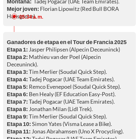
Montaña:
Tadej Pogacar (UAE Team Emirates).
Mejor joven:
Florian Lipowitz (Red Bull BORA
Hansgrohe).
05:34 a. m.
Ganadores de etapa en el Tour de Francia 2025
Etapa 1:
Jasper Philipsen (Alpecin Deceuninck)
Etapa 2:
Mathieu van der Poel (Alpecin
Deceuninck).
Etapa 3:
Tim Merlier (Soudal Quick Step).
Etapa 4:
Tadej Pogacar (UAE Team Emirates).
Etapa 5:
Remco Evenepoel (Soudal Quick Step).
Etapa 6:
Ben Healy (EF Education Easy-Post).
Etapa 7:
Tadej Pogacar (UAE Team Emirates).
Etapa 8:
Jonathan Milan (Lidl Trek).
Etapa 9:
Tim Merlier (Soudal Quick Step).
Etapa 10:
Simon Yates (Visma Lease a Bike).
Etapa 11:
Jonas Abrahamsen (Uno X Procycling).
Etapa 12:
Tadej Pogacar (UAE Team Emirates).