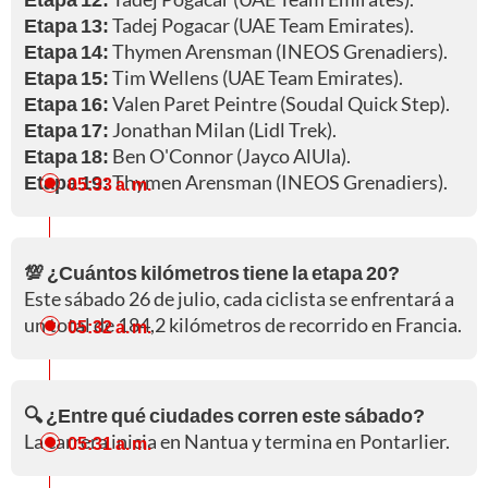
Etapa 13:
Tadej Pogacar (UAE Team Emirates).
Etapa 14:
Thymen Arensman (INEOS Grenadiers).
Etapa 15:
Tim Wellens (UAE Team Emirates).
Etapa 16:
Valen Paret Peintre (Soudal Quick Step).
Etapa 17:
Jonathan Milan (Lidl Trek).
Etapa 18:
Ben O'Connor (Jayco AlUla).
Etapa 19:
Thymen Arensman (INEOS Grenadiers).
05:33 a. m.
💯 ¿Cuántos kilómetros tiene la etapa 20?
Este sábado 26 de julio, cada ciclista se enfrentará a
un total de 184,2 kilómetros de recorrido en Francia.
05:32 a. m.
🔍 ¿Entre qué ciudades corren este sábado?
La carrera inicia en Nantua y termina en Pontarlier.
05:31 a. m.