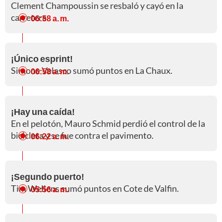
Clement Champoussin se resbaló y cayó en la
carretera.
06:58 a. m.
¡Único esprint!
Simone Velasco sumó puntos en La Chaux.
06:58 a. m.
¡Hay una caída!
En el pelotón, Mauro Schmid perdió el control de la
bicicleta y se fue contra el pavimento.
06:22 a. m.
¡Segundo puerto!
Tim Wellens sumó puntos en Cote de Valfin.
05:56 a. m.