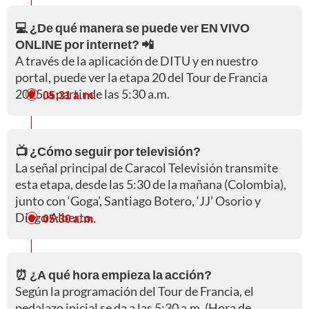
💻 ¿De qué manera se puede ver EN VIVO
ONLINE por internet? 📲
A través de la aplicación de DITU y en nuestro
portal, puede ver la etapa 20 del Tour de Francia
2025, a partir de las 5:30 a.m.
05:31 a. m.
📺 ¿Cómo seguir por televisión?
La señal principal de Caracol Televisión transmite
esta etapa, desde las 5:30 de la mañana (Colombia),
junto con ‘Goga’, Santiago Botero, ‘JJ’ Osorio y
Diego Alberto.
05:30 a. m.
⏰ ¿A qué hora empieza la acción?
Según la programación del Tour de Francia, el
pedalazo inicial se da a las 5:30 a.m. (Hora de