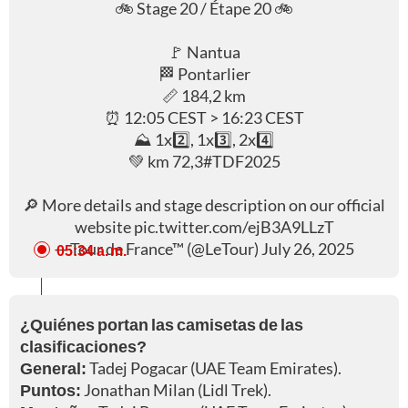
🚲 Stage 20 / Étape 20 🚲
🚩 Nantua
🏁 Pontarlier
📏 184,2 km
⏰ 12:05 CEST > 16:23 CEST
⛰ 1x2️⃣, 1x3️⃣, 2x4️⃣
💚 km 72,3
#TDF2025
🔎 More details and stage description on our official
website
pic.twitter.com/ejB3A9LLzT
— Tour de France™ (@LeTour)
July 26, 2025
05:34 a. m.
¿Quiénes portan las camisetas de las
clasificaciones?
General:
Tadej Pogacar (UAE Team Emirates).
Puntos:
Jonathan Milan (Lidl Trek).