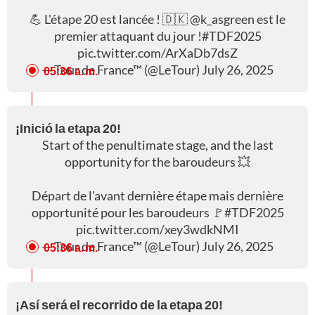
💪 L'étape 20 est lancée ! 🇩🇰
@k_asgreen
est le
premier attaquant du jour !
#TDF2025
pic.twitter.com/ArXaDb7dsZ
— Tour de France™ (@LeTour)
July 26, 2025
05:36 a. m.
¡Inició la etapa 20!
Start of the penultimate stage, and the last
opportunity for the baroudeurs 💥
Départ de l'avant dernière étape mais dernière
opportunité pour les baroudeurs 🚩
#TDF2025
pic.twitter.com/xey3wdkNMI
— Tour de France™ (@LeTour)
July 26, 2025
05:36 a. m.
¡Así será el recorrido de la etapa 20!