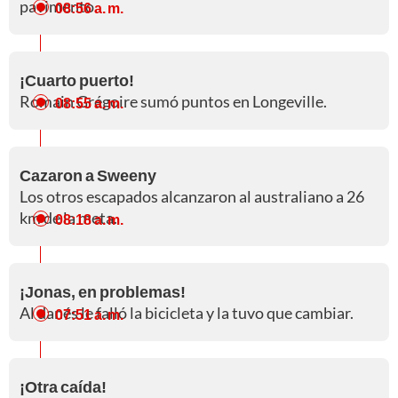
pavimento.
08:56 a. m.
¡Cuarto puerto!
Romain Grégoire sumó puntos en Longeville.
08:55 a. m.
Cazaron a Sweeny
Los otros escapados alcanzaron al australiano a 26
km de la meta.
08:18 a. m.
¡Jonas, en problemas!
Al danés le falló la bicicleta y la tuvo que cambiar.
07:51 a. m.
¡Otra caída!