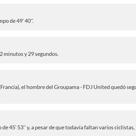
o de 49' 40''.
52 minutos y 29 segundos.
A
s (Francia), el hombre del Groupama - FDJ United quedó seg
A
45' 53'' y, a pesar de que todavía faltan varios ciclistas, 
A