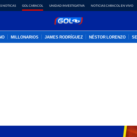
S NOTICAS
GOL CARACOL
UNIDAD INVESTIGATIVA
NOTICIAS CARACOL EN VIVO
INO
MILLONARIOS
JAMES RODRÍGUEZ
NÉSTOR LORENZO
SE
PUBLICIDAD