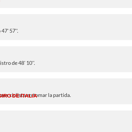
47' 57''.
A
stro de 48' 10''.
A
er ciclista en tomar la partida.
GIRO DE ITALIA