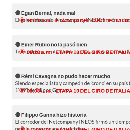
🔴 Egan Bernal, nada mal
El colombiano del Netcompany INEOS firmó un tiemp
10:11 a. m.
- ETAPA 10 DEL GIRO DE ITALIA
🔴 Einer Rubio no la pasó bien
Teniendo en cuenta que no se iba a desgastar, hizo 
08:28 a. m.
- ETAPA 10 DEL GIRO DE ITALI
🔴 Rémi Cavagna no pudo hacer mucho
Siendo especialista y campeón de 'crono' en su paí
1' 59'' de Filippo Ganna.
08:08 a. m.
- ETAPA 10 DEL GIRO DE ITALI
🔴 Filippo Ganna hizo historia
El corredor del Netcompany INEOS firmó un tiempo de 
perfila como el ganador del día.
07:52 a. m.
- ETAPA 10 DEL GIRO DE ITALI