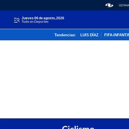
ÚLTIMA
jueves 06 de agosto, 2026
Todo en Deportes
Tendencias:
LUIS DÍAZ
FIFA-INFANT