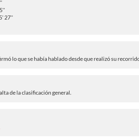
'
5''
' 27''
irmó lo que se había hablado desde que realizó su recorrid
A
alta de la clasificación general.
A
A