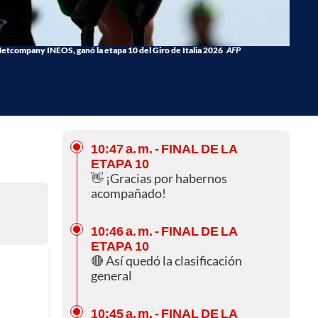
 Netcompany INEOS, ganó la etapa 10 del Giro de Italia 2026
AFP
10:47 a. m.
- FINAL DE LA
ETAPA 10
👋 ¡Gracias por habernos
acompañado!
10:46 a. m.
- FINAL DE LA
ETAPA 10
🔴 Así quedó la clasificación
general
10:45 a. m.
- FINAL DE LA