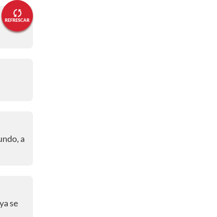
del día
REFRESCAR
06:57 a. m.
- ETAPA 10 DEL
GIRO DE ITALIA
🔴 ¡Empezó la acción!
06:54 a. m.
- PREVIA DE LA
ETAPA 10 DEL GIRO DE ITALIA
🔴 Portadores de las camisetas de
líderes
06:45 a. m.
- PREVIA DE LA
undo, a
ETAPA 10 DEL GIRO DE ITALIA
🔴 Así va la clasificación general,
tras la etapa 9
06:44 a. m.
- PREVIA DE LA
ETAPA 10 DEL GIRO DE ITALIA
ya se
🔴 Ganadores de las etapas