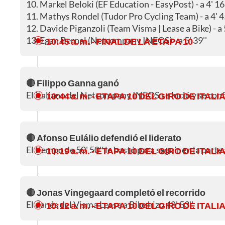
10. Markel Beloki (EF Education - EasyPost) - a 4' 16'
11. Mathys Rondel (Tudor Pro Cycling Team) - a 4' 4
12. Davide Piganzoli (Team Visma | Lease a Bike) - a 5
13. Egan Bernal (Netcompany INEOS) - a 5' 39''
10:45 a. m.
- FINAL DE LA ETAPA 10
🔴 Filippo Ganna ganó
El italiano del Netcompany INEOS se lució y se conf
10:44 a. m.
- ETAPA 10 DEL GIRO DE ITALI
🔴 Afonso Eulálio defendió el liderato
El tiempo de 50' 50'' le bastó para seguir en la parte 
10:19 a. m.
- ETAPA 10 DEL GIRO DE ITALI
🔴 Jonas Vingegaard completó el recorrido
El danés del Visma Lease a Bike hizo 48' 53''.
10:12 a. m.
- ETAPA 10 DEL GIRO DE ITALI