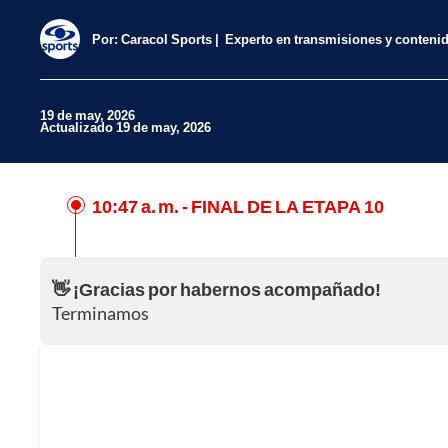
Por:
Caracol Sports
Experto en transmisiones y conteni
19 de may, 2026
Actualizado 19 de may, 2026
10:47 a. m.
- FINAL DE LA ETAPA 10
Facebook
X
👋 ¡Gracias por habernos acompañado!
Whatsapp
Terminamos