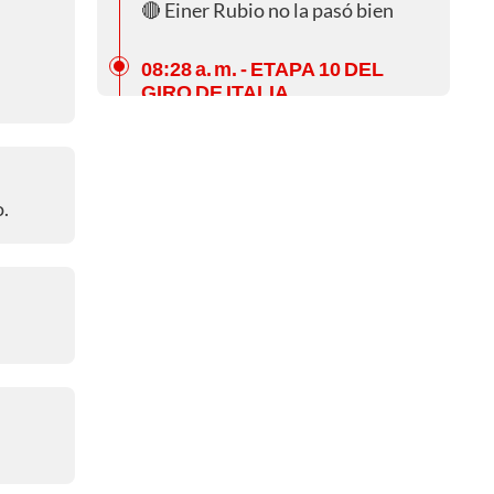
🔴 Einer Rubio no la pasó bien
08:28 a. m.
- ETAPA 10 DEL
GIRO DE ITALIA
🔴 Rémi Cavagna no pudo hacer
mucho
08:08 a. m.
- ETAPA 10 DEL
o.
GIRO DE ITALIA
🔴 Filippo Ganna hizo historia
07:52 a. m.
- ETAPA 10 DEL
GIRO DE ITALIA
🔴 Sjoerd Bax, el nuevo mejor
tiempo
07:07 a. m.
- ETAPA 10 DEL
GIRO DE ITALIA
🔴 Ya se registró el primer tiempo