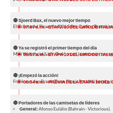
🔴 Sjoerd Bax, el nuevo mejor tiempo
El ciclista del Pinarello Q36.5 Pro Cycling Team hizo 
07:07 a. m.
- ETAPA 10 DEL GIRO DE ITALI
🔴 Ya se registró el primer tiempo del día
Max Walscheid (Lidl - Trek) cruzó la meta con un regi
06:57 a. m.
- ETAPA 10 DEL GIRO DE ITALI
🔴 ¡Empezó la acción!
Frank van den Broek (Team Picnic PostNL) fue el prim
06:54 a. m.
- PREVIA DE LA ETAPA 10 DEL 
🔴 Portadores de las camisetas de líderes
General:
Afonso Eulálio (Bahrain - Victorious).