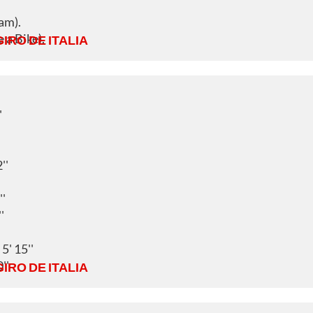
am).
 a Bike).
GIRO DE ITALIA
'
''
'
'
5' 15''
''
GIRO DE ITALIA