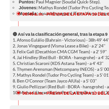
Puntos:
Paul Magnier (Soudal Quick-Step).
Jóvenes:
Mathys Rondel (Tudor Pro Cycling Te
Montaña:
Jonas Vingegaard (Team Visma | Lease
06:45 a. m.
- PREVIA DE LA ETAPA 10 DEL 
🔴 Así va la clasificación general, tras la etapa 9
1. Afonso Eulálio (Bahrain - Victorious) - 38h 49' 44'
2. Jonas Vingegaard (Visma Lease a Bike) - a 2' 24''
3. Felix Gall (Decathlon CMA CGM Team) - a 2' 59''
4. Jai Hindley (Red Bull - BORA - hansgrohe) - a 4' 32
5. Christian Scaroni (XDS Astana Team) - a 4' 43''
6. Thymen Arensman (Netcompany INEOS) - a 5' 00'
7. Mathys Rondel (Tudor Pro Cycling Team) - a 5' 01'
8. Ben O'Connor (Team Jayco AlUla) - a 5' 03''
9. Giulio Pellizzari (Red Bull - BORA - hansgrohe) - a 
10. Michael Storer (Tudor Pro Cycling Team) - a 5' 20
06:44 a. m.
- PREVIA DE LA ETAPA 10 DEL 