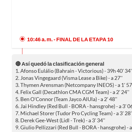
10:46 a. m.
- FINAL DE LA ETAPA 10
🔴 Así quedó la clasificación general
1. Afonso Eulálio (Bahrain - Victorious) - 39h 40' 34'
2. Jonas Vingegaard (Visma Lease a Bike) - a 27''
3. Thymen Arensman (Netcompany INEOS) - a 1' 57'
4. Felix Gall (Decathlon CMA CGM Team) - a 2' 24''
5. Ben O'Connor (Team Jayco AlUla) - a 2' 48''
6. Jai Hindley (Red Bull - BORA - hansgrohe) - a 3' 06
7. Michael Storer (Tudor Pro Cycling Team) - a 3' 28'
8. Derek Gee-West (Lidl - Trek) - a 3' 34''
9. Giulio Pellizzari (Red Bull - BORA - hansgrohe) - a 