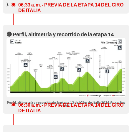
).
06:33 a. m.
- PREVIA DE LA ETAPA 14 DEL GIRO
DE ITALIA
🔴 Perfil, altimetría y recorrido de la etapa 14
Perfil, altimetría y recorrido de la etapa 13 del Giro de Italia 2026.
Procycling
06:30 a. m.
- PREVIA DE LA ETAPA 14 DEL GIRO
stats.
DE ITALIA