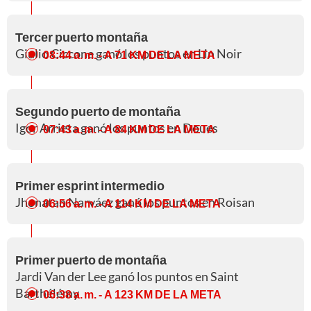
Tercer puerto montaña
Giulio Ciccone ganó los puntos en Lin Noir
08:44 a. m.
- A 71 KM DE LA META
Segundo puerto de montaña
Igor Arrieta ganó los puntos en Doues
07:43 a. m.
- A 84 KM DE LA META
Primer esprint intermedio
Jhonatan Narváez ganó los puntos en Roisan
06:56 a. m.
- A 114 KM DE LA META
Primer puerto de montaña
Jardi Van der Lee ganó los puntos en Saint
Barthélémy
06:38 a. m.
- A 123 KM DE LA META