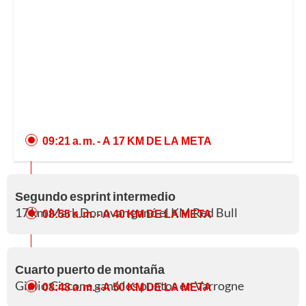
09:21 a. m.
- A 17 KM DE LA META
Segundo esprint intermedio
17 km Mark Donovan ganó el KM Red Bull
08:55 a. m.
- A 40 KM DE LA META
Cuarto puerto de montaña
Giulio Ciccone ganó los puntos en Varrogne
08:48 a. m.
- A 50 KM DE LA META