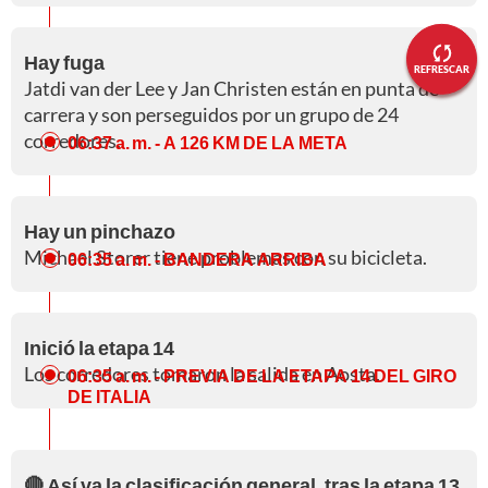
Hay fuga
REFRESCAR
Jatdi van der Lee y Jan Christen están en punta de
carrera y son perseguidos por un grupo de 24
corredores.
06:37 a. m.
- A 126 KM DE LA META
Hay un pinchazo
Michael Storer tiene problemas con su bicicleta.
06:35 a. m.
- BANDERA ARRIBA
Inició la etapa 14
Los corredores tomaron la salida en Aosta.
06:35 a. m.
- PREVIA DE LA ETAPA 14 DEL GIRO
DE ITALIA
🔴 Así va la clasificación general, tras la etapa 13