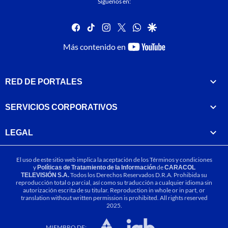
Síguenos en:
facebook
tiktok
instagram
twitter
whatsapp
google
youtube-
Más contenido en
footer
RED DE PORTALES
SERVICIOS CORPORATIVOS
LEGAL
El uso de este sitio web implica la aceptación de los
Términos y condiciones
y
Políticas de Tratamiento de la Información
de
CARACOL
TELEVISIÓN S.A.
Todos los Derechos Reservados D.R.A. Prohibida su
reproducción total o parcial, así como su traducción a cualquier idioma sin
autorización escrita de su titular. Reproduction in whole or in part, or
translation without written permission is prohibited. All rights reserved
2025.
MIEMBRO DE: