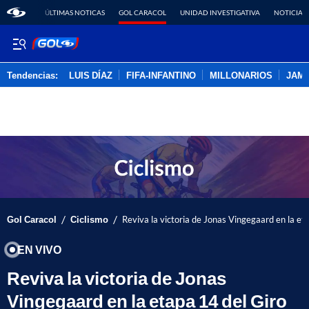
ÚLTIMAS NOTICAS
GOL CARACOL
UNIDAD INVESTIGATIVA
NOTICIAS
Tendencias:
LUIS DÍAZ
FIFA-INFANTINO
MILLONARIOS
JAM
PUBLICIDAD
/
/
Gol Caracol
Ciclismo
Reviva la victoria de Jonas Vingegaard en la et
EN VIVO
Reviva la victoria de Jonas
Vingegaard en la etapa 14 del Giro