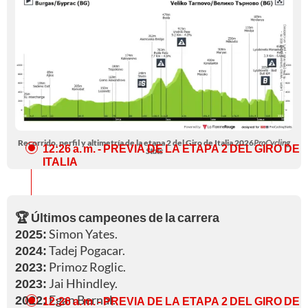
Recorrido, perfil y altimetría de la etapa 2 del Giro de Italia 2026
ProCycling
12:26 a. m.
- PREVIA DE LA ETAPA 2 DEL GIRO DE
Stats
ITALIA
🏆 Últimos campeones de la carrera
2025:
Simon Yates.
2024:
Tadej Pogacar.
2023:
Primoz Roglic.
2023:
Jai Hhindley.
2022:
Egan Bernal.
12:26 a. m.
- PREVIA DE LA ETAPA 2 DEL GIRO DE