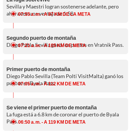
Sevilla y Maestri logran sostenerse adelante, pero
ahora con una ventaja de 1:58.
07:55 a. m.
- A 87 KM DE LA META
Segundo puerto de montaña
Diego Pablo Sevilla ganó los puntos en Vratnik Pass.
07:21 a. m.
- A 105 KM DE META
Primer puerto de montaña
Diego Pablo Sevilla (Team Polti VisitMalta) ganó los
puntos en Byala Pass.
07:05 a. m.
- A 112 KM DE META
Se viene el primer puerto de montaña
La fuga está a 6.8 km de coronar el puerto de Byala
Pass.
06:50 a. m.
- A 119 KM DE META