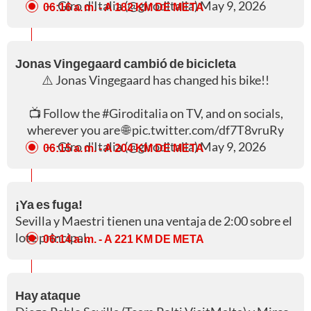
— Giro d'Italia (@giroditalia)
May 9, 2026
06:16 a. m.
- A 182 KM DE META
Jonas Vingegaard cambió de bicicleta
⚠️ Jonas Vingegaard has changed his bike!!
📺 Follow the
#Giroditalia
on TV, and on socials,
wherever you are 🌐
pic.twitter.com/df7T8vruRy
— Giro d'Italia (@giroditalia)
May 9, 2026
06:15 a. m.
- A 204 KM DE META
¡Ya es fuga!
Sevilla y Maestri tienen una ventaja de 2:00 sobre el
lote principal.
06:14 a. m.
- A 221 KM DE META
Hay ataque