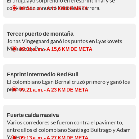
El uruguayo sorprendió en el esprint final y se
convirtió en el nuevo líder de la carrera.
09:44 a. m.
- A 11 KM DE META
Tercer puerto de montaña
Jonas Vingegaard ganó los puntos en Lyaskovets
Monastery Pass.
09:31 a. m.
- A 15,6 KM DE META
Esprint intermedio Red Bull
El colombiano Egan Bernal cruzó primero y ganó los
puntos.
09:21 a. m.
- A 23 KM DE META
Fuerte caída masiva
Varios corredores se fueron contra el pavimento,
entre ellos el colombiano Santiago Buitrago y Adam
Yates.
09:13 a. m.
- A 27 KM DE META