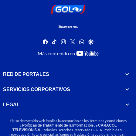
Síguenos en:
facebook
tiktok
instagram
twitter
whatsapp
google
youtube-
Más contenido en
footer
RED DE PORTALES
SERVICIOS CORPORATIVOS
LEGAL
El uso de este sitio web implica la aceptación de los
Términos y condiciones
y
Políticas de Tratamiento de la Información
de
CARACOL
TELEVISIÓN S.A.
Todos los Derechos Reservados D.R.A. Prohibida su
reproducción total o parcial, así como su traducción a cualquier idioma sin