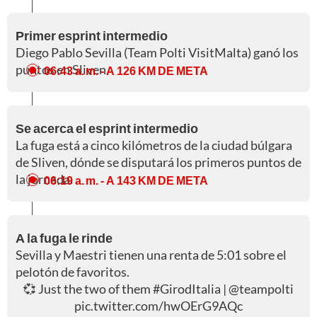
Primer esprint intermedio
Diego Pablo Sevilla (Team Polti VisitMalta) ganó los
puntos en Sliven.
06:43 a. m.
- A 126 KM DE META
Se acerca el esprint intermedio
La fuga está a cinco kilómetros de la ciudad búlgara
de Sliven, dónde se disputará los primeros puntos de
la jornada.
06:19 a. m.
- A 143 KM DE META
A la fuga le rinde
Sevilla y Maestri tienen una renta de 5:01 sobre el
pelotón de favoritos.
💞 Just the two of them
#GirodItalia
|
@teampolti
pic.twitter.com/hwOErG9AQc