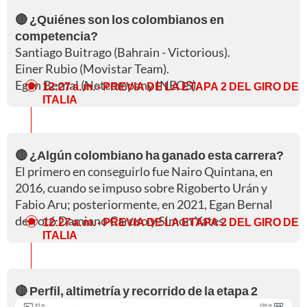
🔴 ¿Quiénes son los colombianos en
competencia?
Santiago Buitrago (Bahrain - Victorious).
Einer Rubio (Movistar Team).
Egan Bernal (Netcompany INEOS).
12:27 a. m.
- PREVIA DE LA ETAPA 2 DEL GIRO DE
ITALIA
🔴 ¿Algún colombiano ha ganado esta carrera?
El primero en conseguirlo fue Nairo Quintana, en
2016, cuando se impuso sobre Rigoberto Urán y
Fabio Aru; posteriormente, en 2021, Egan Bernal
derrotó Damiano Caruso y Simon Yates.
12:27 a. m.
- PREVIA DE LA ETAPA 2 DEL GIRO DE
ITALIA
🔴 Perfil, altimetría y recorrido de la etapa 2