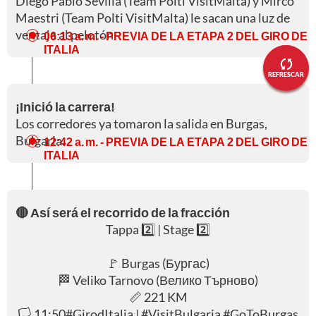
Diego Pablo Sevilla (Team Polti VisitMalta) y Mirco
Maestri (Team Polti VisitMalta) le sacan una luz de
ventaja al pelotón.
06:13 a. m.
- PREVIA DE LA ETAPA 2 DEL GIRO DE
ITALIA
REFRESCAR
¡Inició la carrera!
Los corredores ya tomaron la salida en Burgas,
Bulgaria.
12:42 a. m.
- PREVIA DE LA ETAPA 2 DEL GIRO DE
ITALIA
🔴 Así será el recorrido de la fracción
Tappa 2️⃣ | Stage 2️⃣
🚩 Burgas (Бургас)
🏁 Veliko Tarnovo (Велико Търново)
📏 221 KM
🏳️ 11:50
#GirodItalia
|
#VisitBulgaria
#GoToBurgas