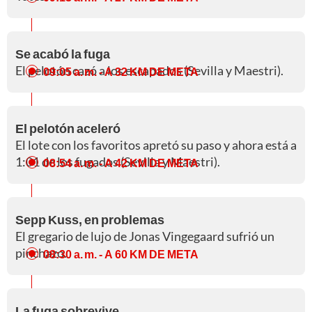
Se acabó la fuga
El pelotón cazó a los escapados (Sevilla y Maestri).
09:05 a. m.
- A 32 KM DE META
El pelotón aceleró
El lote con los favoritos apretó su paso y ahora está a
1:01 de los fugados (Sevilla y Maestri).
08:54 a. m.
- A 42 KM DE META
Sepp Kuss, en problemas
El gregario de lujo de Jonas Vingegaard sufrió un
pinchazo.
08:30 a. m.
- A 60 KM DE META
La fuga sobrevive