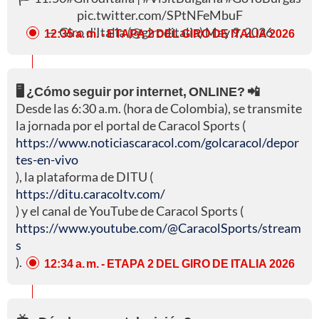
pic.twitter.com/SPtNFeMbuF
— Giro d'Italia (@giroditalia)
May 9, 2026
12:35 a. m.
- ETAPA 2 DEL GIRO DE ITALIA 2026
🖥️ ¿Cómo seguir por internet, ONLINE? 📲
Desde las 6:30 a.m. (hora de Colombia), se transmite
la jornada por el portal de Caracol Sports (
https://www.noticiascaracol.com/golcaracol/depor
tes-en-vivo
), la plataforma de DITU (
https://ditu.caracoltv.com/
) y el canal de YouTube de Caracol Sports (
https://www.youtube.com/@CaracolSports/stream
s
).
12:34 a. m.
- ETAPA 2 DEL GIRO DE ITALIA 2026