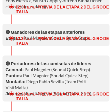
Eddy Merckx, Fausto Coppi y Alfredo Binda tienen
cinco títulos cada uno.
12:31 a. m.
- PREVIA DE LA ETAPA 2 DEL GIRO DE
ITALIA
🔴 Ganadores de las etapas anteriores
Etapa 1:
Paul Magnier (Soudal Quick-Step).
12:30 a. m.
- PREVIA DE LA ETAPA 2 DEL GIRO DE
ITALIA
🔴 Portadores de las camisetas de líderes
General:
Paul Magnier (Soudal Quick-Step).
Puntos:
Paul Magnier (Soudal Quick-Step).
Montaña:
Diego Pablo Sevilla (Team Polti
VisitMalta).
Jóvenes:
Paul Magnier (Soudal Quick-Step).
12:28 a. m.
- PREVIA DE LA ETAPA 2 DEL GIRO DE
ITALIA