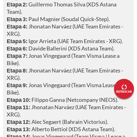
Etapa 2:
Guillermo Thomas Silva (XDS Astana
Team).
Etapa 3:
Paul Magnier (Soudal Quick-Step).
Etapa 4:
Jhonatan Narváez (UAE Team Emirates -
XRG).
Etapa 5:
Igor Arrieta (UAE Team Emirates - XRG).
Etapa 6:
Davide Ballerini (XDS Astana Team).
Etapa 7:
Jonas Vingegaard (Team Visma Lease a
Bike).
Etapa 8:
Jhonatan Narváez (UAE Team Emirates -
XRG).
Etapa 9:
Jonas Vingegaard (Team Visma Lease a
Bike).
REFRESCAR
Etapa 10:
Filippo Ganna (Netcompany INEOS).
Etapa 11:
Jhonatan Narváez (UAE Team Emirates -
XRG).
Etapa 12:
Alec Segaert (Bahrain Victorius).
Etapa 13:
Alberto Bettiol (XDS Astana Team).
Etapa 14:
Jonas Vingegaard (Team Visma | Lease a