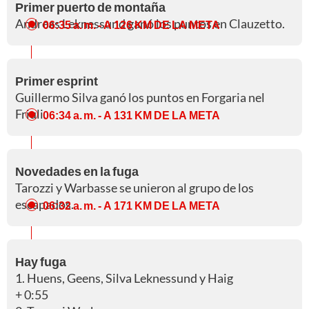
Primer puerto de montaña
Andreas Leknessund ganó los puntos en Clauzetto.
06:35 a. m.
- A 126 KM DE LA META
Primer esprint
Guillermo Silva ganó los puntos en Forgaria nel
Friuli.
06:34 a. m.
- A 131 KM DE LA META
Novedades en la fuga
Tarozzi y Warbasse se unieron al grupo de los
escapados.
06:32 a. m.
- A 171 KM DE LA META
Hay fuga
1. Huens, Geens, Silva Leknessund y Haig
+ 0:55