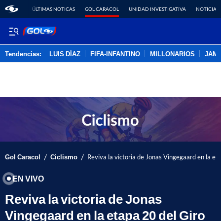
ÚLTIMAS NOTICAS
GOL CARACOL
UNIDAD INVESTIGATIVA
NOTICIAS
Tendencias:
LUIS DÍAZ
FIFA-INFANTINO
MILLONARIOS
JAM
PUBLICIDAD
/
/
Gol Caracol
Ciclismo
Reviva la victoria de Jonas Vingegaard en la et
EN VIVO
Reviva la victoria de Jonas
Vingegaard en la etapa 20 del Giro