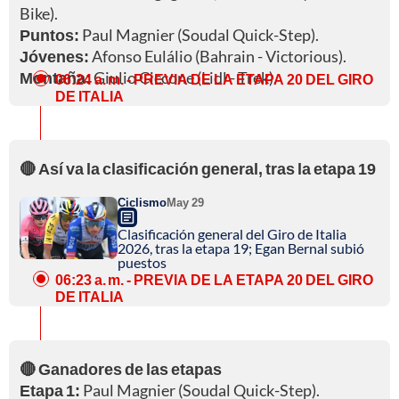
Bike).
Puntos:
Paul Magnier (Soudal Quick-Step).
Jóvenes:
Afonso Eulálio (Bahrain - Victorious).
Montaña:
Giulio Ciccone (Lidl - Trek).
06:24 a. m.
- PREVIA DE LA ETAPA 20 DEL GIRO
DE ITALIA
🔴 Así va la clasificación general, tras la etapa 19
Ciclismo
May 29
Clasificación general del Giro de Italia
2026, tras la etapa 19; Egan Bernal subió
puestos
06:23 a. m.
- PREVIA DE LA ETAPA 20 DEL GIRO
DE ITALIA
🔴 Ganadores de las etapas
Etapa 1:
Paul Magnier (Soudal Quick-Step).