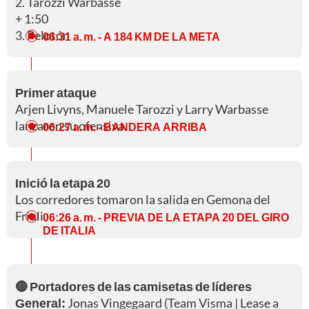
2. Tarozzi Warbasse
+ 1:50
3. Pelotón
06:31 a. m.
- A 184 KM DE LA META
Primer ataque
Arjen Livyns, Manuele Tarozzi y Larry Warbasse
lanzaron su ofensiva.
06:27 a. m.
- BANDERA ARRIBA
Inició la etapa 20
Los corredores tomaron la salida en Gemona del
Friuli.
06:26 a. m.
- PREVIA DE LA ETAPA 20 DEL GIRO
DE ITALIA
🔴 Portadores de las camisetas de líderes
General:
Jonas Vingegaard (Team Visma | Lease a