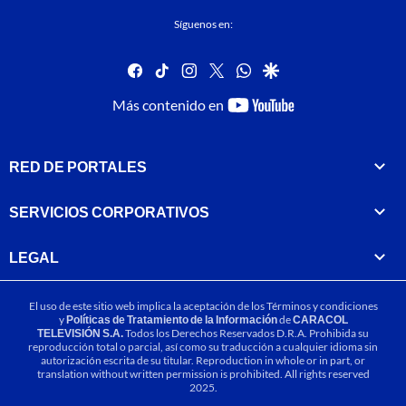
Síguenos en:
facebook
tiktok
instagram
twitter
whatsapp
google
youtube-
Más contenido en
footer
RED DE PORTALES
SERVICIOS CORPORATIVOS
LEGAL
El uso de este sitio web implica la aceptación de los
Términos y condiciones
y
Políticas de Tratamiento de la Información
de
CARACOL
TELEVISIÓN S.A.
Todos los Derechos Reservados D.R.A. Prohibida su
reproducción total o parcial, así como su traducción a cualquier idioma sin
autorización escrita de su titular. Reproduction in whole or in part, or
translation without written permission is prohibited. All rights reserved
2025.