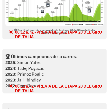
🔴 Perfil, altimetría y recorrido de la etapa 20 del Giro de Italia
06:12 a. m.
- PREVIA DE LA ETAPA 20 DEL GIRO
2026
Procycling Stats.
DE ITALIA
🏆 Últimos campeones de la carrera
2025:
Simon Yates.
2024:
Tadej Pogacar.
2023:
Primoz Roglic.
2023:
Jai Hhindley.
2022:
Egan Bernal.
06:12 a. m.
- PREVIA DE LA ETAPA 20 DEL GIRO
DE ITALIA