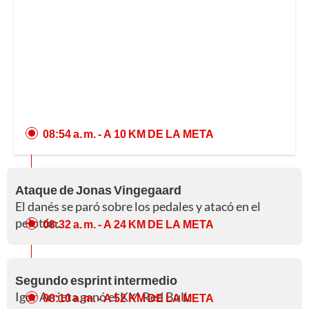
08:54 a. m.
- A 10 KM DE LA META
Ataque de Jonas Vingegaard
El danés se paró sobre los pedales y atacó en el
pelotón.
08:32 a. m.
- A 24 KM DE LA META
Segundo esprint intermedio
Igor Arrieta ganó el KM Red Bull.
08:10 a. m.
- A 52 KM DE LA META