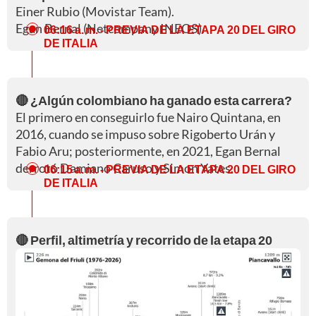
Einer Rubio (Movistar Team).
Egan Bernal (Netcompany INEOS).
06:16 a. m.
- PREVIA DE LA ETAPA 20 DEL GIRO
DE ITALIA
🔴 ¿Algún colombiano ha ganado esta carrera?
El primero en conseguirlo fue Nairo Quintana, en
2016, cuando se impuso sobre Rigoberto Urán y
Fabio Aru; posteriormente, en 2021, Egan Bernal
derrotó Damiano Caruso y Simon Yates.
06:15 a. m.
- PREVIA DE LA ETAPA 20 DEL GIRO
DE ITALIA
🔴 Perfil, altimetría y recorrido de la etapa 20