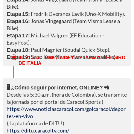
Bike).
Etapa 15:
Fredrik Dversnes Lavik (Uno-X Mobility).
Etapa 16:
Jonas Vingegaard (Team Visma Lease a
Bike).
Etapa 17:
Michael Valgren (EF Education -
EasyPost).
Etapa 18:
Paul Magnier (Soudal Quick-Step).
Etapa 19:
Sepp Kuss (Team Visma Lease a Bike).
06:21 a. m.
- PREVIA DE LA ETAPA 20 DEL GIRO
DE ITALIA
🖥️ ¿Cómo seguir por internet, ONLINE? 📲
Desde las 5:30 a.m. (hora de Colombia), se transmite
la jornada por el portal de Caracol Sports (
https://www.noticiascaracol.com/golcaracol/depor
tes-en-vivo
), la plataforma de DITU (
https://ditu.caracoltv.com/