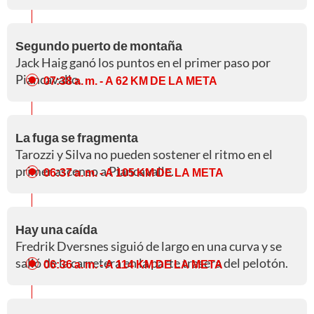
Segundo puerto de montaña
Jack Haig ganó los puntos en el primer paso por
Piancavallo.
07:38 a. m.
- A 62 KM DE LA META
La fuga se fragmenta
Tarozzi y Silva no pueden sostener el ritmo en el
primer ascenso a Piancavalle.
06:37 a. m.
- A 105 KM DE LA META
Hay una caída
Fredrik Dversnes siguió de largo en una curva y se
salió de la carretera en la parte trasera del pelotón.
06:36 a. m.
- A 114 KM DE LA META