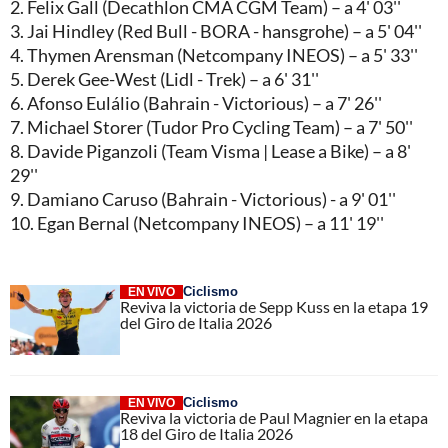
2. Felix Gall (Decathlon CMA CGM Team) – a 4' 03''
3. Jai Hindley (Red Bull - BORA - hansgrohe) – a 5' 04''
4. Thymen Arensman (Netcompany INEOS) – a 5' 33''
5. Derek Gee-West (Lidl - Trek) – a 6' 31''
6. Afonso Eulálio (Bahrain - Victorious) – a 7' 26''
7. Michael Storer (Tudor Pro Cycling Team) – a 7' 50''
8. Davide Piganzoli (Team Visma | Lease a Bike) – a 8'
29''
9. Damiano Caruso (Bahrain - Victorious) - a 9' 01''
10. Egan Bernal (Netcompany INEOS) – a 11' 19''
Ciclismo
EN VIVO
Reviva la victoria de Sepp Kuss en la etapa 19
del Giro de Italia 2026
Ciclismo
EN VIVO
Reviva la victoria de Paul Magnier en la etapa
18 del Giro de Italia 2026