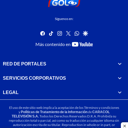
Síguenos en:
facebook
tiktok
instagram
twitter
whatsapp
google
youtube-
Más contenido en
footer
RED DE PORTALES
SERVICIOS CORPORATIVOS
LEGAL
El uso de este sitio web implica la aceptación de los
Términos y condiciones
y
Políticas de Tratamiento de la Información
de
CARACOL
TELEVISIÓN S.A.
Todos los Derechos Reservados D.R.A. Prohibida su
reproducción total o parcial, así como su traducción a cualquier idioma sin
autorización escrita de su titular. Reproduction in whole or in part, or
cl