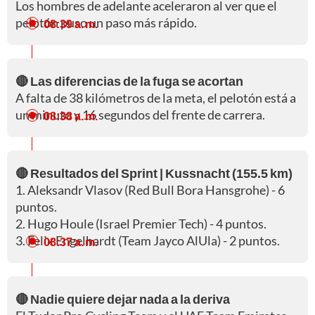
Los hombres de adelante aceleraron al ver que el
pelotón puso un paso más rápido.
08:39 a. m.
🔴 Las diferencias de la fuga se acortan
A falta de 38 kilómetros de la meta, el pelotón está a
un minuto y 16 segundos del frente de carrera.
08:38 a. m.
🔴 Resultados del Sprint | Kussnacht (155.5 km)
1. Aleksandr Vlasov (Red Bull Bora Hansgrohe) - 6
puntos.
2. Hugo Houle (Israel Premier Tech) - 4 puntos.
3. Felix Engelhardt (Team Jayco AlUla) - 2 puntos.
08:37 a. m.
🔴 Nadie quiere dejar nada a la deriva