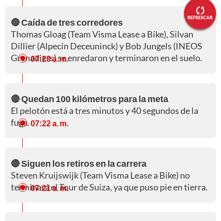
REFRESCAR
🔴 Caída de tres corredores
Thomas Gloag (Team Visma Lease a Bike), Silvan
Dillier (Alpecin Deceuninck) y Bob Jungels (INEOS
Grenadiers) se enredaron y terminaron en el suelo.
07:23 a. m.
🔴 Quedan 100 kilómetros para la meta
El pelotón está a tres minutos y 40 segundos de la
fuga.
07:22 a. m.
🔴 Siguen los retiros en la carrera
Steven Kruijswijk (Team Visma Lease a Bike) no
terminará el Tour de Suiza, ya que puso pie en tierra.
07:21 a. m.