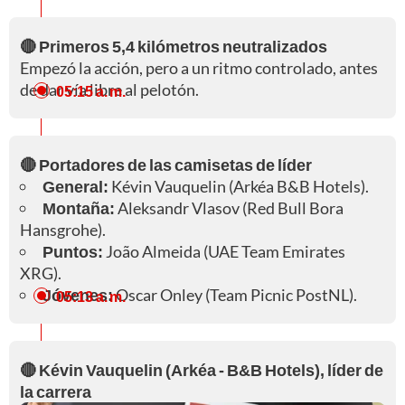
🔴 Primeros 5,4 kilómetros neutralizados
Empezó la acción, pero a un ritmo controlado, antes
de dar vía libre al pelotón.
05:15 a. m.
🔴 Portadores de las camisetas de líder
General:
Kévin Vauquelin (Arkéa B&B Hotels).
Montaña:
Aleksandr Vlasov (Red Bull Bora
Hansgrohe).
Puntos:
João Almeida (UAE Team Emirates
XRG).
Jóvenes:
Oscar Onley (Team Picnic PostNL).
05:13 a. m.
🔴 Kévin Vauquelin (Arkéa - B&B Hotels), líder de
la carrera