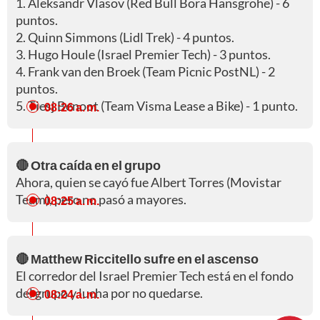
1. Aleksandr Vlasov (Red Bull Bora Hansgrohe) - 6
puntos.
2. Quinn Simmons (Lidl Trek) - 4 puntos.
3. Hugo Houle (Israel Premier Tech) - 3 puntos.
4. Frank van den Broek (Team Picnic PostNL) - 2
puntos.
5. Tiesj Benoot (Team Visma Lease a Bike) - 1 punto.
08:26 a. m.
🔴 Otra caída en el grupo
Ahora, quien se cayó fue Albert Torres (Movistar
Team), pero no pasó a mayores.
08:25 a. m.
🔴 Matthew Riccitello sufre en el ascenso
El corredor del Israel Premier Tech está en el fondo
del grupo y lucha por no quedarse.
08:24 a. m.