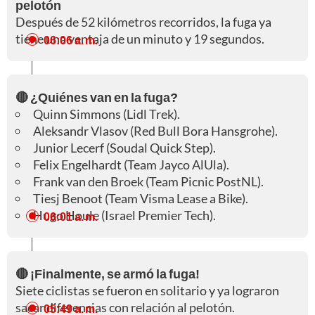
pelotón
Después de 52 kilómetros recorridos, la fuga ya
tiene una ventaja de un minuto y 19 segundos.
06:06 a. m.
🔴 ¿Quiénes van en la fuga?
Quinn Simmons (Lidl Trek).
Aleksandr Vlasov (Red Bull Bora Hansgrohe).
Junior Lecerf (Soudal Quick Step).
Felix Engelhardt (Team Jayco AlUla).
Frank van den Broek (Team Picnic PostNL).
Tiesj Benoot (Team Visma Lease a Bike).
Hugo Houle (Israel Premier Tech).
06:01 a. m.
🔴 ¡Finalmente, se armó la fuga!
Siete ciclistas se fueron en solitario y ya lograron
sacar diferencias con relación al pelotón.
05:49 a. m.