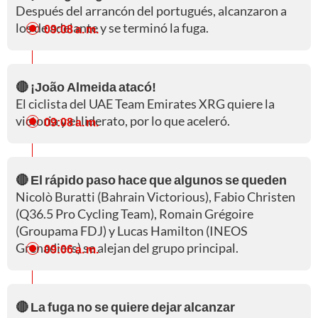
Después del arrancón del portugués, alcanzaron a
los de adelante y se terminó la fuga.
09:08 a. m.
🔴 ¡João Almeida atacó!
El ciclista del UAE Team Emirates XRG quiere la
victoria y el liderato, por lo que aceleró.
09:08 a. m.
🔴 El rápido paso hace que algunos se queden
Nicolò Buratti (Bahrain Victorious), Fabio Christen
(Q36.5 Pro Cycling Team), Romain Grégoire
(Groupama FDJ) y Lucas Hamilton (INEOS
Grenadiers) se alejan del grupo principal.
09:06 a. m.
🔴 La fuga no se quiere dejar alcanzar