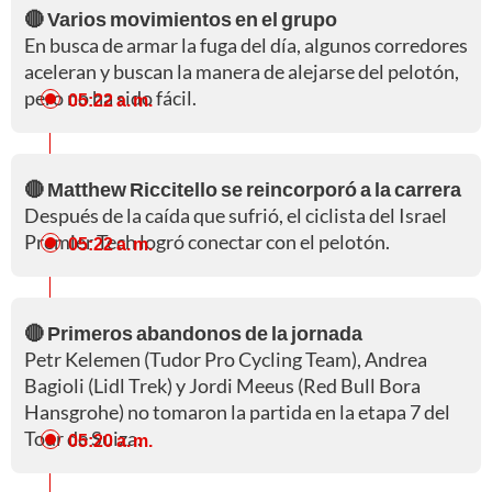
🔴 Varios movimientos en el grupo
En busca de armar la fuga del día, algunos corredores
aceleran y buscan la manera de alejarse del pelotón,
pero no ha sido fácil.
05:22 a. m.
🔴 Matthew Riccitello se reincorporó a la carrera
Después de la caída que sufrió, el ciclista del Israel
Premier Tech logró conectar con el pelotón.
05:22 a. m.
🔴 Primeros abandonos de la jornada
Petr Kelemen (Tudor Pro Cycling Team), Andrea
Bagioli (Lidl Trek) y Jordi Meeus (Red Bull Bora
Hansgrohe) no tomaron la partida en la etapa 7 del
Tour de Suiza.
05:20 a. m.