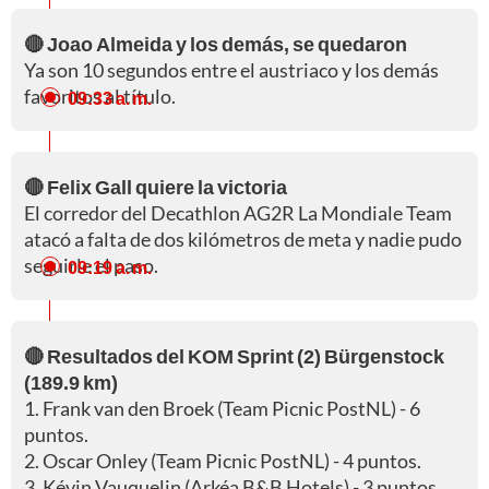
🔴 Joao Almeida y los demás, se quedaron
Ya son 10 segundos entre el austriaco y los demás
favoritos al título.
09:33 a. m.
🔴 Felix Gall quiere la victoria
El corredor del Decathlon AG2R La Mondiale Team
atacó a falta de dos kilómetros de meta y nadie pudo
seguirle el paso.
09:19 a. m.
🔴 Resultados del KOM Sprint (2) Bürgenstock
(189.9 km)
1. Frank van den Broek (Team Picnic PostNL) - 6
puntos.
2. Oscar Onley (Team Picnic PostNL) - 4 puntos.
3. Kévin Vauquelin (Arkéa B&B Hotels) - 3 puntos.