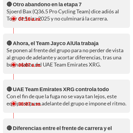
🔴 Otro abandono en la etapa 7
Sjoerd Bax (Q36.5 Pro Cycling Team) dice adiós al
Tour de Suiza 2025 y no culminará la carrera.
07:18 a. m.
🔴 Ahora, el Team Jayco AlUla trabaja
Se ponen al frente del grupo para no perder de vista
al grupo de adelante y acortar diferencias, tras una
buena labor del UAE Team Emirates XRG.
06:07 a. m.
🔴 UAE Team Emirates XRG controla todo
Con el fin de que la fuga no se vaya tan lejos, este
equipo se puso adelante del grupo e impone el ritmo.
06:07 a. m.
🔴 Diferencias entre el frente de carrera y el