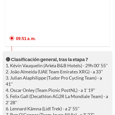
09:51 a. m.
🔴 Clasificación general, tras la etapa 7
1. Kévin Vauquelin (Arkéa B&B Hotels) - 29h 00' 55''
2. João Almeida (UAE Team Emirates XRG) - a 33''
3. Julian Alaphilippe (Tudor Pro Cycling Team) - a
41''
4. Oscar Onley (Team Picnic PostNL) - a 1' 19''
5. Felix Gall (Decathlon AG2R La Mondiale Team) - a
2' 28''
6. Lennard Kämna (Lidl Trek) - a 2' 55''
7. Ben O'Connor (Team Jayco AlUla) - a 3' 27''