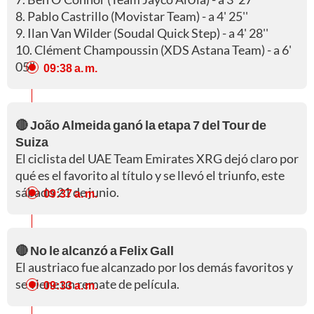
8. Pablo Castrillo (Movistar Team) - a 4' 25''
9. Ilan Van Wilder (Soudal Quick Step) - a 4' 28''
10. Clément Champoussin (XDS Astana Team) - a 6'
05''
09:38 a. m.
🔴 João Almeida ganó la etapa 7 del Tour de
Suiza
El ciclista del UAE Team Emirates XRG dejó claro por
qué es el favorito al título y se llevó el triunfo, este
sábado 21 de junio.
09:37 a. m.
🔴 No le alcanzó a Felix Gall
El austriaco fue alcanzado por los demás favoritos y
se viene un remate de película.
09:33 a. m.