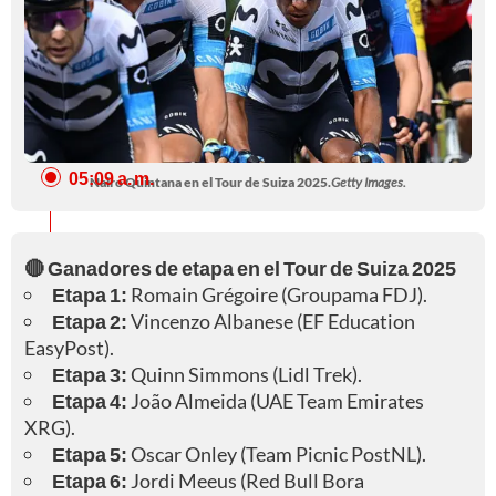
05:09 a. m.
Nairo Quintana en el Tour de Suiza 2025.
Getty Images.
🔴 Ganadores de etapa en el Tour de Suiza 2025
Etapa 1:
Romain Grégoire (Groupama FDJ).
Etapa 2:
Vincenzo Albanese (EF Education
EasyPost).
Etapa 3:
Quinn Simmons (Lidl Trek).
Etapa 4:
João Almeida (UAE Team Emirates
XRG).
Etapa 5:
Oscar Onley (Team Picnic PostNL).
Etapa 6:
Jordi Meeus (Red Bull Bora