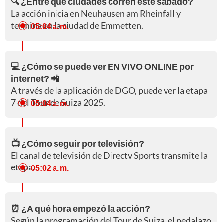
🔍 ¿Entre qué ciudades corren este sábado?
La acción inicia en Neuhausen am Rheinfall y
termina en la ciudad de Emmetten.
05:04 a. m.
💻 ¿Cómo se puede ver EN VIVO ONLINE por
internet? 📲
A través de la aplicación de DGO, puede ver la etapa
7 del Tour de Suiza 2025.
05:04 a. m.
📺 ¿Cómo seguir por televisión?
El canal de televisión de Directv Sports transmite la
etapa.
05:02 a. m.
⏰ ¿A qué hora empezó la acción?
Según la programación del Tour de Suiza, el pedalazo