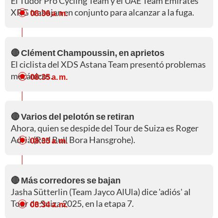
El Tudor Pro Cycling Team y el UAE Team Emirates
XRG trabajan en conjunto para alcanzar a la fuga.
08:36 a. m.
🔴 Clément Champoussin, en aprietos
El ciclista del XDS Astana Team presentó problemas
mecánicos.
08:35 a. m.
🔴 Varios del pelotón se retiran
Ahora, quien se despide del Tour de Suiza es Roger
Adrià (Red Bull Bora Hansgrohe).
08:35 a. m.
🔴 Más corredores se bajan
Jasha Sütterlin (Team Jayco AlUla) dice 'adiós' al
Tour de Suiza 2025, en la etapa 7.
08:34 a. m.