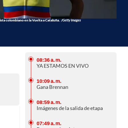
lista colombiano en la Vuelta a Cataluña.
/Getty Images
08:36 a. m.
YA ESTAMOS EN VIVO
10:09 a. m.
Gana Brennan
08:59 a. m.
Imágenes de la salida de etapa
07:49 a. m.