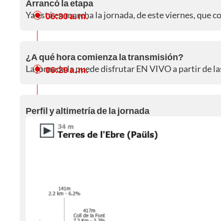
Arrancó la etapa
Ya está en marcha la jornada, de este viernes, que c
06:30 a. m.
¿A qué hora comienza la transmisión?
La jornada la puede disfrutar EN VIVO a partir de la
06:29 a. m.
Perfil y altimetría de la jornada