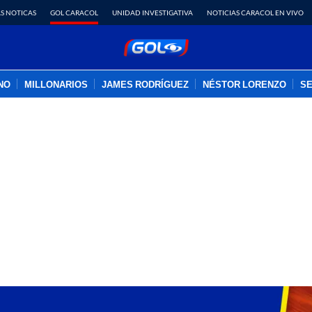
S NOTICAS
GOL CARACOL
UNIDAD INVESTIGATIVA
NOTICIAS CARACOL EN VIVO
INO
MILLONARIOS
JAMES RODRÍGUEZ
NÉSTOR LORENZO
SE
PUBLICIDAD