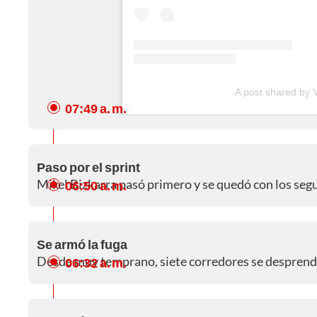
A post shared by 
07:49 a. m.
Paso por el sprint
Mikel Bizkarra pasó primero y se quedó con los segu
06:50 a. m.
Se armó la fuga
Desde muy temprano, siete corredores se desprendie
06:32 a. m.