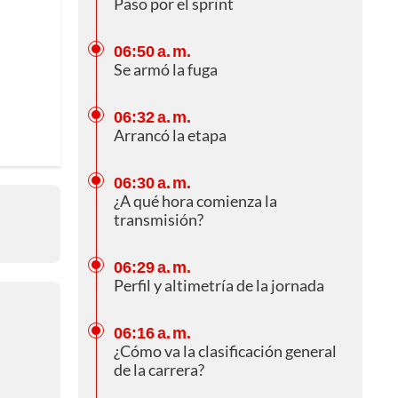
Paso por el sprint
06:50 a. m.
Se armó la fuga
06:32 a. m.
Arrancó la etapa
06:30 a. m.
¿A qué hora comienza la
transmisión?
06:29 a. m.
Perfil y altimetría de la jornada
06:16 a. m.
¿Cómo va la clasificación general
de la carrera?