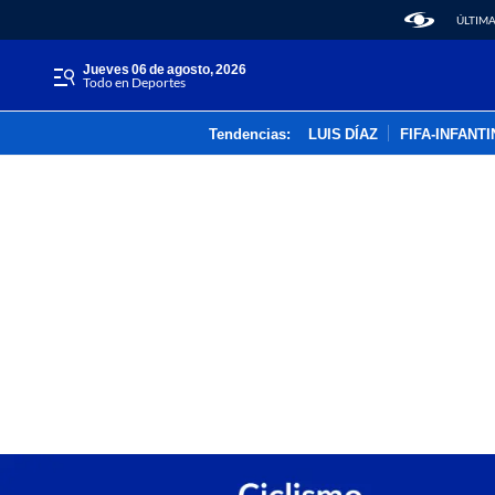
ÚLTIMA
jueves 06 de agosto, 2026
Todo en Deportes
Tendencias:
LUIS DÍAZ
FIFA-INFANT