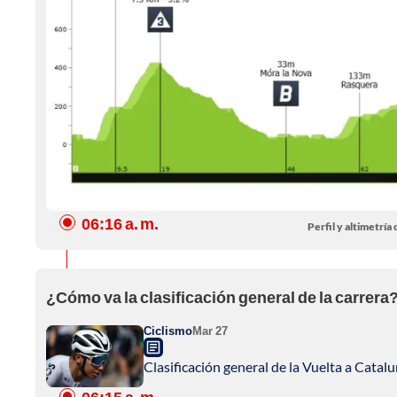
06:16 a. m.
Perfil y altimetría 
¿Cómo va la clasificación general de la carrera
Ciclismo
Mar 27
Clasificación general de la Vuelta a Catalu
06:15 a. m.