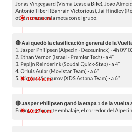
Jonas Vingegaard (Visma Lease a Bike), Joao Almei
Antonio Tiberi (Bahrain Victorious), Jai Hindley (
otros, cruzaron la meta con el grupo.
10:50 a. m.
🔴 Así quedó la clasificación general de la Vuelt
1. Jasper Philipsen (Alpecin - Deceuninck) - 4h 09' 02
2. Ethan Vernon (Israel - Premier Tech) - a 4''
3. Pepijn Reinderink (Soudal Quick-Step) - a 4''
4. Orluis Aular (Movistar Team) - a 6''
5. Nicolas Vinokurov (XDS Astana Team) - a 6''
10:44 a. m.
🔴 Jasper Philipsen ganó la etapa 1 de la Vuelta
En un apasionante embalaje, el corredor del Alpecin 
10:27 a. m.