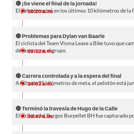
🔴 ¡Se viene el final de la jornada!
El pelotón entró en los últimos 10 kilómetros de la f
10:26 a. m.
🔴 Problemas para Dylan van Baarle
El ciclista del Team Visma Lease a Bike tuvo que ca
de nuevo con el grupo.
10:12 a. m.
🔴 Carrera controlada y a la espera del final
A falta de 25 kilómetros de meta, el pelotón está ju
10:03 a. m.
🔴 Terminó la travesía de Hugo de la Calle
El ciclista del Burgos Burpellet BH fue capturado por 
09:47 a. m.