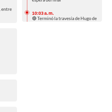
 entre
10:03 a. m.
🔴 Terminó la travesía de Hugo de
la Calle
09:47 a. m.
🔴 ¿Quién será el primero en
vestirse de rojo?
09:05 a. m.
🔴 Hugo de la Calle se fue solo
09:04 a. m.
🔴 Resultados del Sprint |
Valdengo (96.2 km)
08:28 a. m.
🔴 Resultados del KOM Sprint (3)