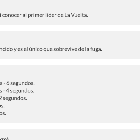
 conocer al primer líder de La Vuelta.
cido y es el único que sobrevive de la fuga.
s - 6 segundos.
 - 4 segundos.
2 segundos.
s.
os.
 km)