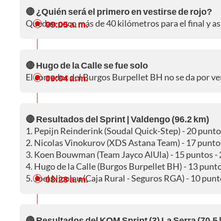
🔴 ¿Quién será el primero en vestirse de rojo?
Quedan poco más de 40 kilómetros para el final y así
09:05 a. m.
🔴 Hugo de la Calle se fue solo
El corredor del Burgos Burpellet BH no se da por ven
09:04 a. m.
🔴 Resultados del Sprint | Valdengo (96.2 km)
1. Pepijn Reinderink (Soudal Quick-Step) - 20 punto
2. Nicolas Vinokurov (XDS Astana Team) - 17 puntos
3. Koen Bouwman (Team Jayco AlUla) - 15 puntos - 
4. Hugo de la Calle (Burgos Burpellet BH) - 13 punto
5. Joel Nicolau (Caja Rural - Seguros RGA) - 10 punt
08:28 a. m.
🔴 Resultados del KOM Sprint (3) La Serra (70.5