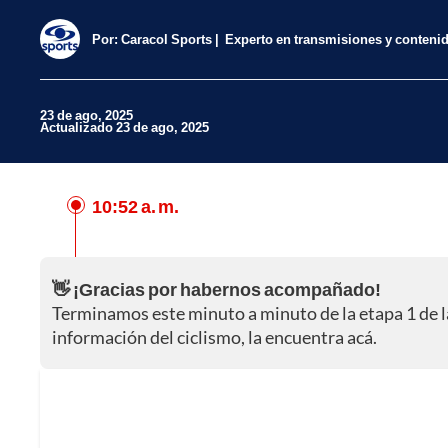
Por:
Caracol Sports
Experto en transmisiones y conteni
23 de ago, 2025
Actualizado 23 de ago, 2025
10:52 a. m.
Facebook
X
👋 ¡Gracias por habernos acompañado!
Whatsapp
Terminamos este minuto a minuto de la etapa 1 de l
información del ciclismo, la encuentra acá.