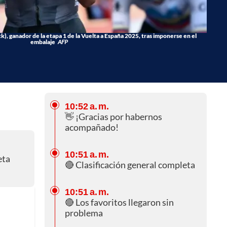
), ganador de la etapa 1 de la Vuelta a España 2025, tras imponerse en el
embalaje
AFP
10:52 a. m.
👋 ¡Gracias por habernos
acompañado!
10:51 a. m.
eta
🔴 Clasificación general completa
10:51 a. m.
🔴 Los favoritos llegaron sin
problema