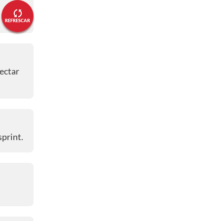
La Serra (70.5 km)
REFRESCAR
08:12 a. m.
🔴 Alessandro Verre contraataca
08:11 a. m.
nectar
🔴 Pepijn Reinderink quiere
llevarse el premio de montaña
07:44 a. m.
🔴 La fuga se empieza a ir cada vez
más
sprint.
07:16 a. m.
🔴 La diferencia de tiempo no
aumenta de manera considerable
07:16 a. m.
🔴 ¿Quiénes van en la fuga del día?