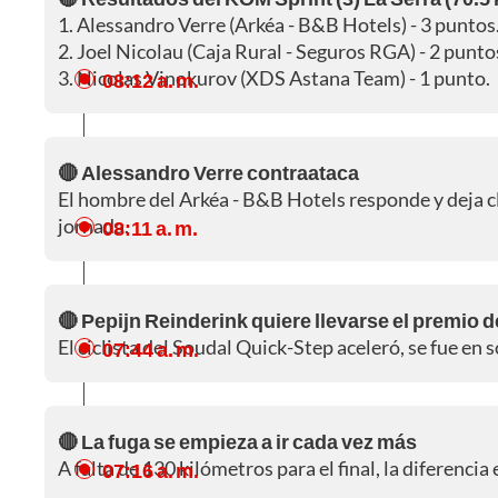
1. Alessandro Verre (Arkéa - B&B Hotels) - 3 puntos
2. Joel Nicolau (Caja Rural - Seguros RGA) - 2 punto
3. Nicolas Vinokurov (XDS Astana Team) - 1 punto.
08:12 a. m.
🔴 Alessandro Verre contraataca
El hombre del Arkéa - B&B Hotels responde y deja c
jornada.
08:11 a. m.
🔴 Pepijn Reinderink quiere llevarse el premio
El ciclista del Soudal Quick-Step aceleró, se fue en 
07:44 a. m.
🔴 La fuga se empieza a ir cada vez más
A falta de 130 kilómetros para el final, la diferencia
07:16 a. m.