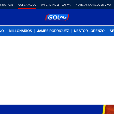
S NOTICAS
GOL CARACOL
UNIDAD INVESTIGATIVA
NOTICIAS CARACOL EN VIVO
INO
MILLONARIOS
JAMES RODRÍGUEZ
NÉSTOR LORENZO
SE
PUBLICIDAD