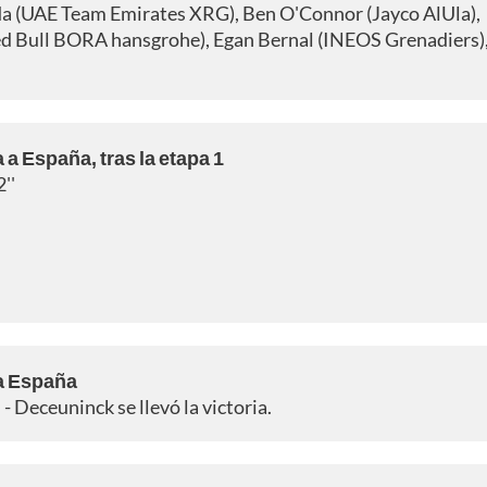
da (UAE Team Emirates XRG), Ben O'Connor (Jayco AlUla),
Red Bull BORA hansgrohe), Egan Bernal (INEOS Grenadiers),
a a España, tras la etapa 1
''
 a España
- Deceuninck se llevó la victoria.