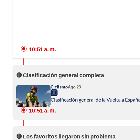
10:51 a. m.
🔴 Clasificación general completa
Ciclismo
Ago 23
Clasificación general de la Vuelta a Españ
10:51 a. m.
🔴 Los favoritos llegaron sin problema