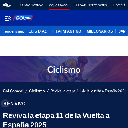
ÚLTIMAS NOTICAS
GOL CARACOL
UNIDAD INVESTIGATIVA
NOTICIAS
Tendencias:
LUIS DÍAZ
FIFA-INFANTINO
MILLONARIOS
JAM
PUBLICIDAD
/
/
Gol Caracol
Ciclismo
Reviva la etapa 11 de la Vuelta a España 2025
EN VIVO
Reviva la etapa 11 de la Vuelta a
España 2025