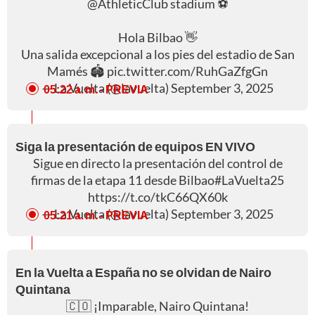
@AthleticClub
stadium ⚽️
Hola Bilbao 👋
Una salida excepcional a los pies del estadio de San
Mamés 🏟️
pic.twitter.com/RuhGaZfgGn
— La Vuelta (@lavuelta)
September 3, 2025
05:22 a. m.
- PREVIA
Siga la presentación de equipos EN VIVO
Sigue en directo la presentación del control de
firmas de la etapa 11 desde Bilbao
#LaVuelta25
https://t.co/tkC66QX60k
— La Vuelta (@lavuelta)
September 3, 2025
05:21 a. m.
- PREVIA
En la Vuelta a España no se olvidan de Nairo
Quintana
🇨🇴 ¡Imparable, Nairo Quintana!