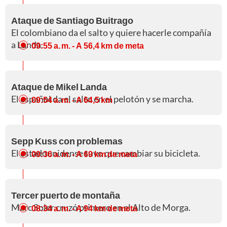
Ataque de Santiago Buitrago
El colombiano da el salto y quiere hacerle compañía
a Landa.
09:55 a. m.
- A 56,4 km de meta
Ataque de Mikel Landa
El español da el salto en el pelotón y se marcha.
09:54 a. m.
- A 64,5 km
Sepp Kuss con problemas
El estadounidense tuvo que cambiar su bicicleta.
09:36 a. m.
- A 69 km de meta
Tercer puerto de montaña
Marc Soler cruzó primero en el Alto de Morga.
08:34 a. m.
- A 94 km de meta