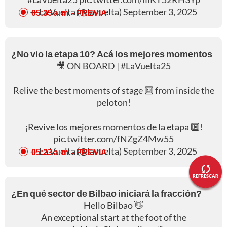
— La Vuelta (@lavuelta)
September 3, 2025
05:35 a. m.
- PREVIA
¿No vio la etapa 10? Acá los mejores momentos
🎥 ON BOARD |
#LaVuelta25
Relive the best moments of stage 🔟 from inside the
peloton!
¡Revive los mejores momentos de la etapa 🔟!
pic.twitter.com/fNZgZ4Mw55
— La Vuelta (@lavuelta)
September 3, 2025
05:23 a. m.
- PREVIA
REFRESCAR
¿En qué sector de Bilbao iniciará la fracción?
Hello Bilbao 👋
An exceptional start at the foot of the