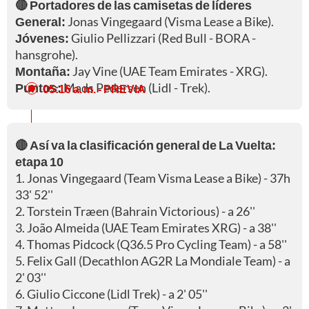
🔴 Portadores de las camisetas de líderes
General:
Jonas Vingegaard (Visma Lease a Bike).
Jóvenes:
Giulio Pellizzari (Red Bull - BORA -
hansgrohe).
Montaña:
Jay Vine (UAE Team Emirates - XRG).
Puntos:
Mads Pedersen (Lidl - Trek).
05:16 a. m.
- PREVIA
🔴 Así va la clasificación general de La Vuelta:
etapa 10
1. Jonas Vingegaard (Team Visma Lease a Bike) - 37h
33' 52''
2. Torstein Træen (Bahrain Victorious) - a 26''
3. João Almeida (UAE Team Emirates XRG) - a 38''
4. Thomas Pidcock (Q36.5 Pro Cycling Team) - a 58''
5. Felix Gall (Decathlon AG2R La Mondiale Team) - a
2' 03''
6. Giulio Ciccone (Lidl Trek) - a 2' 05''