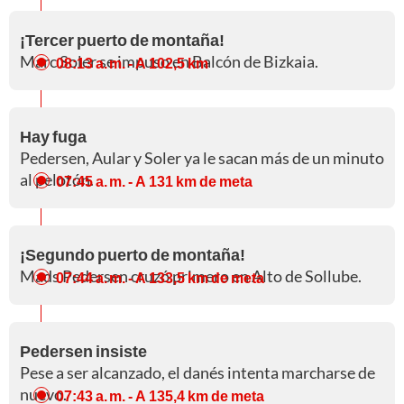
¡Tercer puerto de montaña!
Marc Soler se impuso en Balcón de Bizkaia.
08:13 a. m.
- A 102,5 km
Hay fuga
Pedersen, Aular y Soler ya le sacan más de un minuto
al pelotón.
07:45 a. m.
- A 131 km de meta
¡Segundo puerto de montaña!
Mads Pedersen cruzó primero en Alto de Sollube.
07:44 a. m.
- A 133,5 km de meta
Pedersen insiste
Pese a ser alcanzado, el danés intenta marcharse de
nuevo.
07:43 a. m.
- A 135,4 km de meta