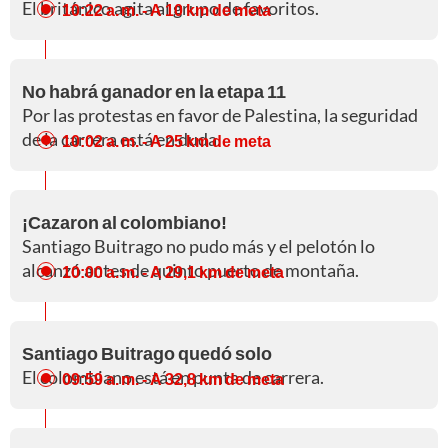
El británico agita al grupo de favoritos.
10:22 a. m.
- A 10 km de meta
No habrá ganador en la etapa 11
Por las protestas en favor de Palestina, la seguridad
de la carrera está en duda.
10:02 a. m.
- A 25 km de meta
¡Cazaron al colombiano!
Santiago Buitrago no pudo más y el pelotón lo
alcanzó antes de quinto puerto de montaña.
10:00 a. m.
- A 29,1 km de meta
Santiago Buitrago quedó solo
El colombiano está en punta de carrera.
09:59 a. m.
- A 32,8 km de meta