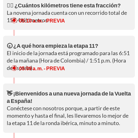
🚵‍♀️ ¿Cuántos kilómetros tiene esta fracción?
La novena jornada cuenta con un recorrido total de
157,4 kilómetros.
05:10 a. m.
- PREVIA
🕣 ¿A qué hora empieza la etapa 11?
El inicio de la jornada está programado para las 6:51
de la mañana (Hora de Colombia) / 1:51 p.m. (Hora
de España).
05:09 a. m.
- PREVIA
👋 ¡Bienvenidos a una nueva jornada de la Vuelta
a España!
Conéctese con nosotros porque, a partir de este
momento y hasta el final, les llevaremos lo mejor de
la etapa 11 de la ronda ibérica, minuto a minuto.