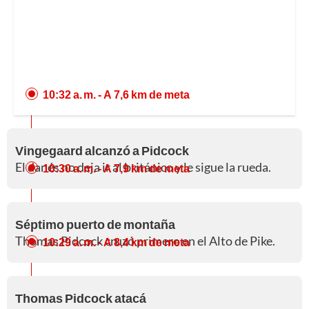
10:32 a. m.
- A 7,6 km de meta
Vingegaard alcanzó a Pidcock
El danés no deja ir al británico y le sigue la rueda.
10:30 a. m.
- A 7,9 km de meta
Séptimo puerto de montaña
Thomas Pidcock cruzó primero en el Alto de Pike.
10:29 a. m.
- A 8,4 km de meta
Thomas Pidcock atacá