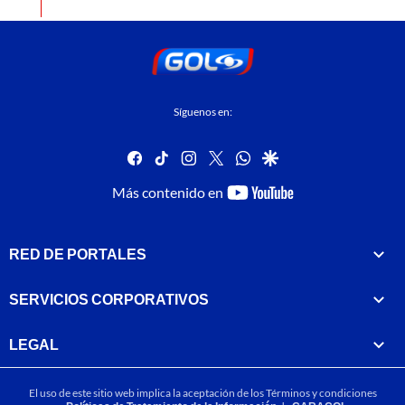
Síguenos en:
facebook
tiktok
instagram
twitter
whatsapp
google
youtube-
Más contenido en
footer
RED DE PORTALES
SERVICIOS CORPORATIVOS
LEGAL
El uso de este sitio web implica la aceptación de los
Términos y condiciones