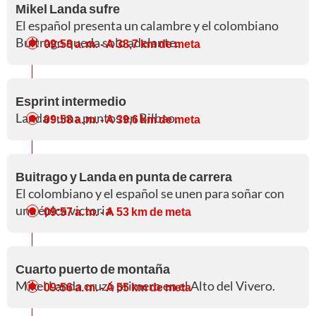
Mikel Landa sufre
El español presenta un calambre y el colombiano
Buitrago queda solo adelante.
09:58 a. m.
- A 38,7 km de meta
Esprint intermedio
Landa suma puntos en Bilbao.
09:58 a. m.
- A 39,6 km de meta
Buitrago y Landa en punta de carrera
El colombiano y el español se unen para soñar con
una épica victoria.
09:57 a. m.
- A 53 km de meta
Cuarto puerto de montaña
Mikel Landa cruzó primero en el Alto del Vivero.
09:56 a. m.
- A 55 km de meta