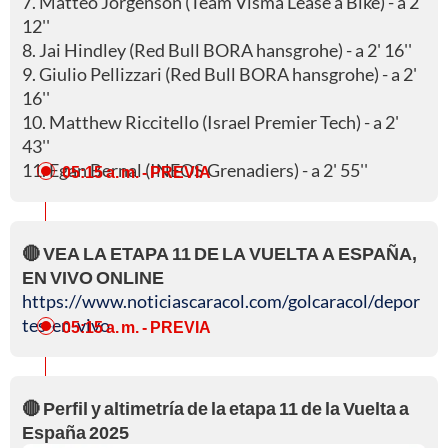
7. Matteo Jorgenson (Team Visma Lease a Bike) - a 2'
12''
8. Jai Hindley (Red Bull BORA hansgrohe) - a 2' 16''
9. Giulio Pellizzari (Red Bull BORA hansgrohe) - a 2'
16''
10. Matthew Riccitello (Israel Premier Tech) - a 2'
43''
11. Egan Bernal (INEOS Grenadiers) - a 2' 55''
05:15 a. m.
- PREVIA
🔴 VEA LA ETAPA 11 DE LA VUELTA A ESPAÑA,
EN VIVO ONLINE
https://www.noticiascaracol.com/golcaracol/depor
tes-en-vivo
05:15 a. m.
- PREVIA
🔴 Perfil y altimetría de la etapa 11 de la Vuelta a
España 2025