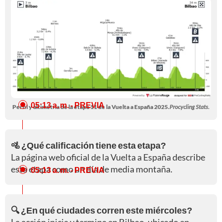
05:13 a. m.
- PREVIA
Perfil y altimetría de la etapa 11 de la Vuelta a España 2025.
Procycling Stats.
🚵 ¿Qué calificación tiene esta etapa?
La página web oficial de la Vuelta a España describe
esta etapa como un día de media montaña.
05:13 a. m.
- PREVIA
🔍 ¿En qué ciudades corren este miércoles?