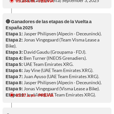
— La Vuelta (@lavuelta)
September 3, 2025
05:18 a. m.
- PREVIA
🔴 Ganadores de las etapas de la Vuelta a
España 2025
Etapa 1:
Jasper Philipsen (Alpecin - Deceuninck).
Etapa 2:
Jonas Vingegaard (Team Visma Lease a
Bike).
Etapa 3:
David Gaudu (Groupama - FDJ).
Etapa 4:
Ben Turner (INEOS Grenadiers).
Etapa 5:
UAE Team Emirates XRG.
Etapa 6:
Jay Vine (UAE Team Emirates XRG).
Etapa 7:
Juan Ayuso (UAE Team Emirates XRG).
Etapa 8:
Jasper Philipsen (Alpecin - Deceuninck).
Etapa 9:
Jonas Vingegaard (Visma Lease a Bike).
Etapa 10:
Jay Vine (UAE Team Emirates XRG).
05:17 a. m.
- PREVIA