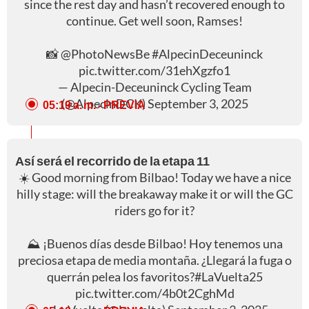
since the rest day and hasn’t recovered enough to
continue. Get well soon, Ramses!
📸
@PhotoNewsBe
#AlpecinDeceuninck
pic.twitter.com/31ehXgzfo1
— Alpecin-Deceuninck Cycling Team
(@AlpecinDCK)
September 3, 2025
05:19 a. m.
- PREVIA
Así será el recorrido de la etapa 11
☀️ Good morning from Bilbao! Today we have a nice
hilly stage: will the breakaway make it or will the GC
riders go for it?
⛰ ¡Buenos días desde Bilbao! Hoy tenemos una
preciosa etapa de media montaña. ¿Llegará la fuga o
querrán pelea los favoritos?
#LaVuelta25
pic.twitter.com/4b0t2CghMd