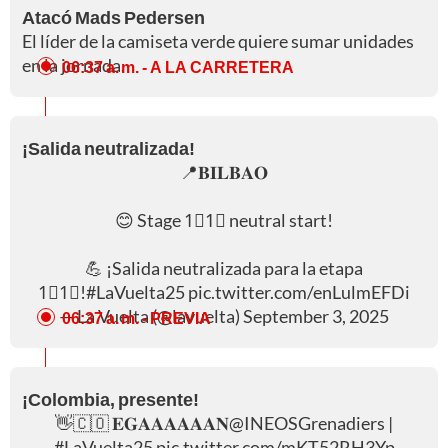
Atacó Mads Pedersen
El líder de la camiseta verde quiere sumar unidades
en la jornada.
06:37 a. m.
- A LA CARRETERA
¡Salida neutralizada!
📍𝐁𝐈𝐋𝐁𝐀𝐎
😊 Stage 1⃣1⃣ neutral start!
💪 ¡Salida neutralizada para la etapa
1⃣1⃣!
#LaVuelta25
pic.twitter.com/enLulmEFDi
— La Vuelta (@lavuelta)
September 3, 2025
06:37 a. m.
- PREVIA
¡Colombia, presente!
👋🇨🇴 𝐄𝐆𝐀𝐀𝐀𝐀𝐀𝐀𝐍
@INEOSGrenadiers
|
#LaVuelta25
pic.twitter.com/mKT52RH3Yp