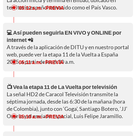
La acción inicia y termina en Bilbao, ubicado en
territorio español conocido como el País Vasco.
05:12 a. m.
- PREVIA
💻 Así pueden seguirla EN VIVO y ONLINE por
internet 📲
A través de la aplicación de DITU y en nuestro portal
web, puede ver la etapa 11 de la Vuelta a España
2025, a partir de las 6:30 a.m.
05:11 a. m.
- PREVIA
📺 Vea la etapa 11 de La Vuelta por televisión
La señal HD2 de Caracol Televisión transmite la
séptima jornada, desde las 6:30 de la mañana (hora
de Colombia), junto con ‘Goga’, Santiago Botero, ‘JJ’
Osorio y el enviado especial, Luis Felipe Jaramillo.
05:10 a. m.
- PREVIA