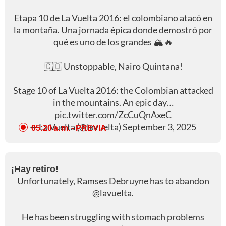
Etapa 10 de La Vuelta 2016: el colombiano atacó en
la montaña. Una jornada épica donde demostró por
qué es uno de los grandes 🏔️🔥
🇨🇴 Unstoppable, Nairo Quintana!
Stage 10 of La Vuelta 2016: the Colombian attacked
in the mountains. An epic day…
pic.twitter.com/ZcCuQnAxeC
— La Vuelta (@lavuelta)
September 3, 2025
05:20 a. m.
- PREVIA
¡Hay retiro!
Unfortunately, Ramses Debruyne has to abandon
@lavuelta
.
He has been struggling with stomach problems