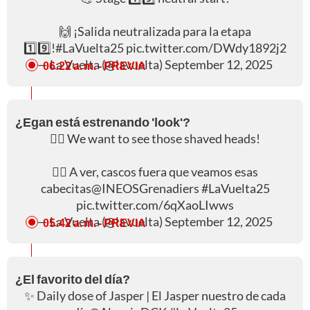
🙌 ¡Salida neutralizada para la etapa
1️⃣9️⃣!
#LaVuelta25
pic.twitter.com/DWdy1892j2
— La Vuelta (@lavuelta)
September 12, 2025
06:22 a. m.
- PREVIA
¿Egan está estrenando 'look'?
💇‍♂️ We want to see those shaved heads!
💇‍♂️ A ver, cascos fuera que veamos esas
cabecitas
@INEOSGrenadiers
#LaVuelta25
pic.twitter.com/6qXaoLIwws
— La Vuelta (@lavuelta)
September 12, 2025
05:42 a. m.
- PREVIA
¿El favorito del día?
✨ Daily dose of Jasper | El Jasper nuestro de cada