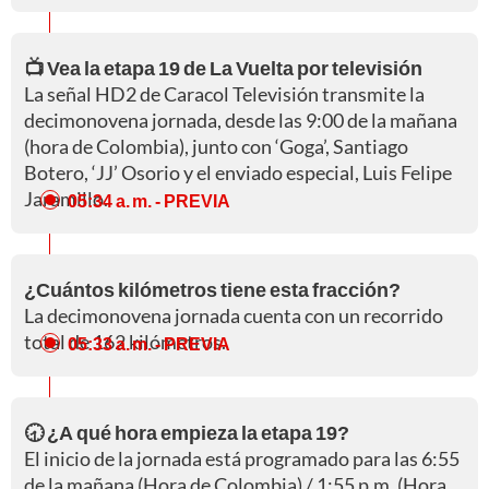
📺 Vea la etapa 19 de La Vuelta por televisión
La señal HD2 de Caracol Televisión transmite la
decimonovena jornada, desde las 9:00 de la mañana
(hora de Colombia), junto con ‘Goga’, Santiago
Botero, ‘JJ’ Osorio y el enviado especial, Luis Felipe
Jaramillo.
05:34 a. m.
- PREVIA
¿Cuántos kilómetros tiene esta fracción?
La decimonovena jornada cuenta con un recorrido
total de 162 kilómetros.
05:33 a. m.
- PREVIA
🕣 ¿A qué hora empieza la etapa 19?
El inicio de la jornada está programado para las 6:55
de la mañana (Hora de Colombia) / 1:55 p.m. (Hora