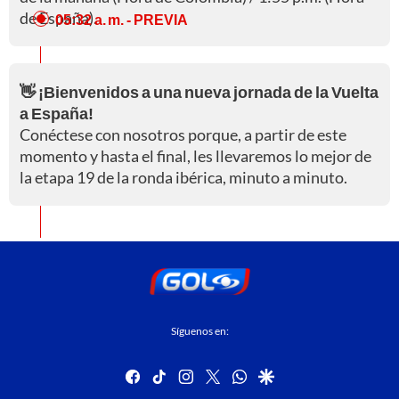
de España).
05:32 a. m.
- PREVIA
👋 ¡Bienvenidos a una nueva jornada de la Vuelta
a España!
Conéctese con nosotros porque, a partir de este
momento y hasta el final, les llevaremos lo mejor de
la etapa 19 de la ronda ibérica, minuto a minuto.
Síguenos en:
facebook
tiktok
instagram
twitter
whatsapp
google