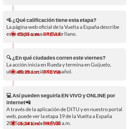
🚵 ¿Qué calificación tiene esta etapa?
La página web oficial de la Vuelta a España describe
esta etapa como un día de llano.
05:35 a. m.
- PREVIA
🔍 ¿En qué ciudades corren este viernes?
La acción inicia en Rueda y termina en Guijuelo,
ubicado en territorio español.
05:35 a. m.
- PREVIA
💻 Así pueden seguirla EN VIVO y ONLINE por
internet📲
A través de la aplicación de DITU y en nuestro portal
web, puede ver la etapa 19 de la Vuelta a España
2025, a partir de las 9:00 a.m.
05:34 a. m.
- PREVIA