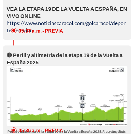
VEA LA ETAPA 19 DE LA VUELTA A ESPAÑA, EN
VIVO ONLINE
https://www.noticiascaracol.com/golcaracol/depor
tes-en-vivo
05:37 a. m.
- PREVIA
🔴 Perfil y altimetría de la etapa 19 de la Vuelta a
España 2025
05:36 a. m.
- PREVIA
Perfil y altimetría de la etapa 19 de la Vuelta a España 2025.
Procycling Stats.