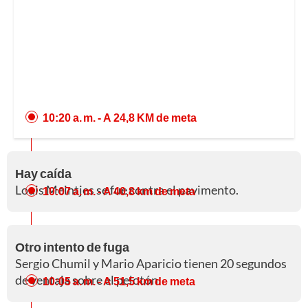
10:20 a. m.
- A 24,8 KM de meta
Hay caída
Louis Meintjes se fue contra el pavimento.
10:07 a. m.
- A 40,8 km de meta
Otro intento de fuga
Sergio Chumil y Mario Aparicio tienen 20 segundos
de ventaja sobre el pelotón.
10:05 a. m.
- A 51,5 km de meta