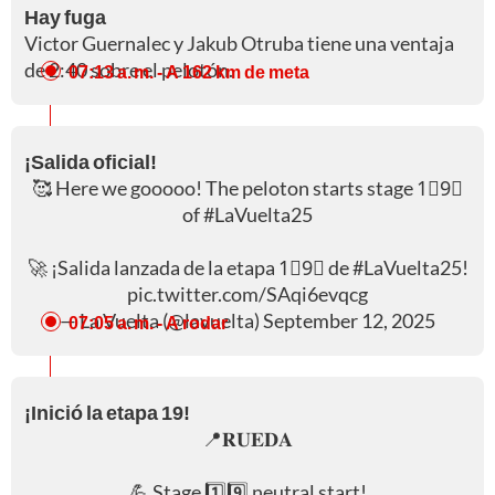
Hay fuga
Victor Guernalec y Jakub Otruba tiene una ventaja
de 2:40 sobre el pelotón.
07:13 a. m.
- A 162 km de meta
¡Salida oficial!
🥰 Here we gooooo! The peloton starts stage 1⃣9⃣
of
#LaVuelta25
🚀 ¡Salida lanzada de la etapa 1⃣9⃣ de
#LaVuelta25
!
pic.twitter.com/SAqi6evqcg
— La Vuelta (@lavuelta)
September 12, 2025
07:05 a. m.
- A rodar
¡Inició la etapa 19!
📍𝐑𝐔𝐄𝐃𝐀
💪 Stage 1️⃣9️⃣ neutral start!