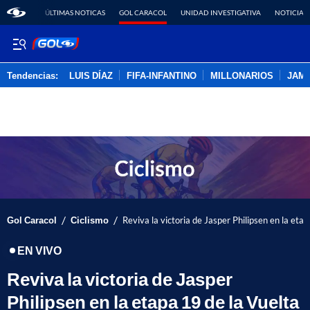
ÚLTIMAS NOTICAS
GOL CARACOL
UNIDAD INVESTIGATIVA
NOTICIAS
Tendencias:
LUIS DÍAZ
FIFA-INFANTINO
MILLONARIOS
JAM
PUBLICIDAD
/
/
Gol Caracol
Ciclismo
Reviva la victoria de Jasper Philipsen en la et
EN VIVO
Reviva la victoria de Jasper
Philipsen en la etapa 19 de la Vuelta