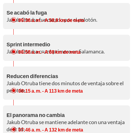
Se acabó la fuga
Jakub Otruba fue cazado por el pelotón.
09:36 a. m.
- A 58,9 km de meta
Sprint intermedio
Jakub Otruba cruzó primero en Salamanca.
08:58 a. m.
- A 88 km de meta
Reducen diferencias
Jakub Otruba tiene dos minutos de ventaja sobre el
pelotón.
08:15 a. m.
- A 113 km de meta
El panorama no cambia
Jakub Otruba se mantiene adelante con una ventaja
de 3:16.
07:46 a. m.
- A 132 km de meta