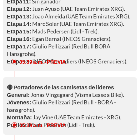
Etapa 11:
Sin ganador
Etapa 12:
Juan Ayuso (UAE Team Emirates XRG).
Etapa 13:
Joao Almeida (UAE Team Emirates XRG).
Etapa 14:
Marc Soler (UAE Team Emirates XRG).
Etapa 15:
Mads Pedersen (Lidl - Trek).
Etapa 16:
Egan Bernal (INEOS Grenadiers).
Etapa 17:
Giulio Pellizzari (Red Bull BORA
Hansgrohe).
Etapa 18:
INEOS Grenadiers (INEOS Grenadiers).
05:39 a. m.
- PREVIA
🔴 Portadores de las camisetas de líderes
General:
Jonas Vingegaard (Visma Lease a Bike).
Jóvenes:
Giulio Pellizzari (Red Bull - BORA -
hansgrohe).
Montaña:
Jay Vine (UAE Team Emirates - XRG).
Puntos:
Mads Pedersen (Lidl - Trek).
05:39 a. m.
- PREVIA