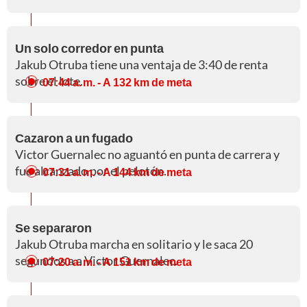
Un solo corredor en punta
Jakub Otruba tiene una ventaja de 3:40 de renta
sobre el lote.
07:44 a. m.
- A 132 km de meta
Cazaron a un fugado
Victor Guernalec no aguantó en punta de carrera y
fue alcanzado por el pelotón.
07:31 a. m.
- A 144 km de meta
Se separaron
Jakub Otruba marcha en solitario y le saca 20
segundos a a Victor Guernalec.
07:20 a. m.
- A 151 km de meta