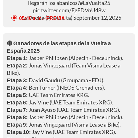
llegarán los abanicos?
#LaVuelta25
pic.twitter.com/EgEDVnU48w
— La Vuelta (@lavuelta)
September 12, 2025
05:40 a. m.
- PREVIA
🔴 Ganadores de las etapas de la Vuelta a
España 2025
Etapa 1:
Jasper Philipsen (Alpecin - Deceuninck).
Etapa 2:
Jonas Vingegaard (Team Visma Lease a
Bike).
Etapa 3:
David Gaudu (Groupama - FDJ).
Etapa 4:
Ben Turner (INEOS Grenadiers).
Etapa 5:
UAE Team Emirates XRG.
Etapa 6:
Jay Vine (UAE Team Emirates XRG).
Etapa 7:
Juan Ayuso (UAE Team Emirates XRG).
Etapa 8:
Jasper Philipsen (Alpecin - Deceuninck).
Etapa 9:
Jonas Vingegaard (Visma Lease a Bike).
Etapa 10:
Jay Vine (UAE Team Emirates XRG).