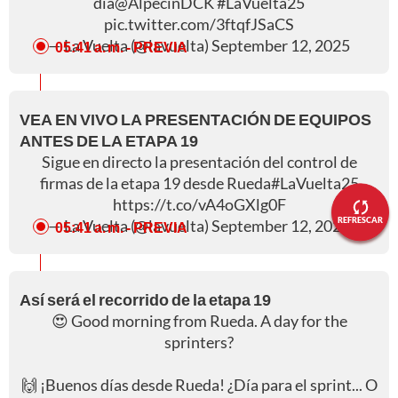
día
@AlpecinDCK
#LaVuelta25
pic.twitter.com/3ftqfJSaCS
— La Vuelta (@lavuelta)
September 12, 2025
05:41 a. m.
- PREVIA
VEA EN VIVO LA PRESENTACIÓN DE EQUIPOS
ANTES DE LA ETAPA 19
Sigue en directo la presentación del control de
firmas de la etapa 19 desde Rueda
#LaVuelta25
https://t.co/vA4oGXlg0F
REFRESCAR
— La Vuelta (@lavuelta)
September 12, 2025
05:41 a. m.
- PREVIA
Así será el recorrido de la etapa 19
😍 Good morning from Rueda. A day for the
sprinters?
🙌 ¡Buenos días desde Rueda! ¿Día para el sprint... O