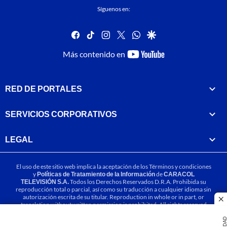
Síguenos en:
facebook
tiktok
instagram
twitter
whatsapp
google
youtube-
Más contenido en
footer
RED DE PORTALES
SERVICIOS CORPORATIVOS
LEGAL
El uso de este sitio web implica la aceptación de los
Términos y condiciones
y
Políticas de Tratamiento de la Información
de
CARACOL
TELEVISIÓN S.A.
Todos los Derechos Reservados D.R.A. Prohibida su
reproducción total o parcial, así como su traducción a cualquier idioma sin
autorización escrita de su titular. Reproduction in whole or in part, or
cl
translation without written permission is prohibited. All rights reserved
2025.