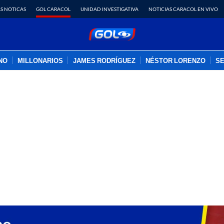
S NOTICAS
GOL CARACOL
UNIDAD INVESTIGATIVA
NOTICIAS CARACOL EN VIVO
INO
MILLONARIOS
JAMES RODRÍGUEZ
NÉSTOR LORENZO
SE
PUBLICIDAD