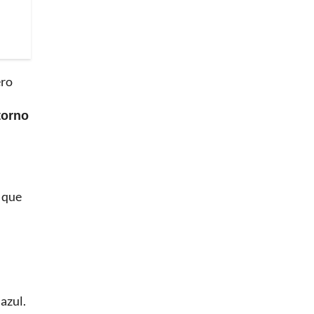
ero
torno
o que
azul.