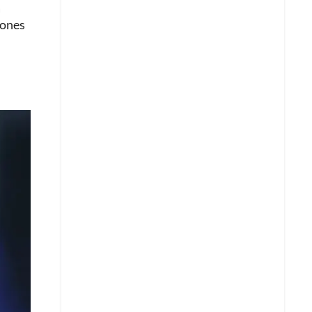
a
iones