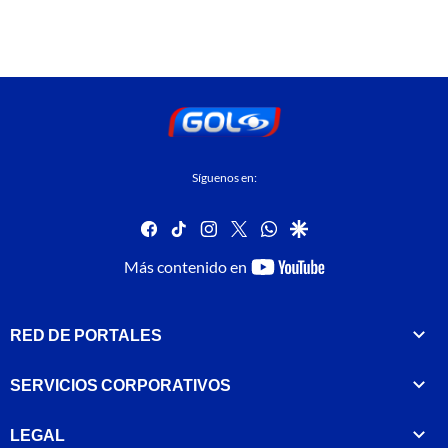
Síguenos en:
facebook
tiktok
instagram
twitter
whatsapp
google
youtube-
Más contenido en
footer
RED DE PORTALES
SERVICIOS CORPORATIVOS
LEGAL