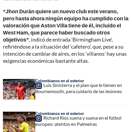
“Jhon Durán quiere un nuevo club este verano,
pero hasta ahora ningún equipo ha cumplido con la
valoración que Aston Villa tiene de él, incluido el
West Ham, que parece haber buscado otros
objetivos”
, indicó de entrada ‘Birmingham Live’,
refiriéndose a la situación del ‘cafetero’, que, pese a su
intención de cambiar de aires, en los ‘villanos’ hay unas
exigencias económicas bastante altas.
Colombianos en el exterior
Luis Sinisterra y el plan que le tienen en
Bournemouth, para cuidarlo de las lesiones
Colombianos en el exterior
Richard Ríos suena y suena en el fútbol
europeo: atentos en Palmeiras