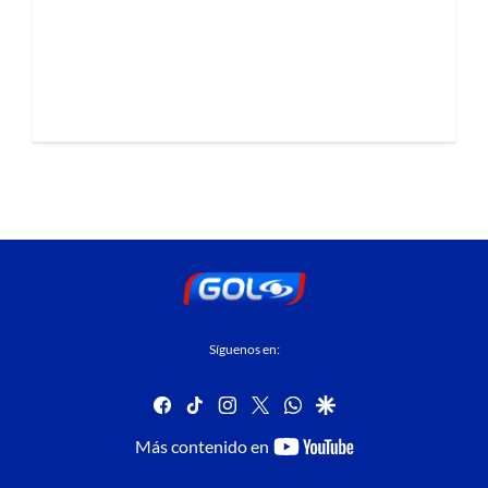
Síguenos en:
facebook
tiktok
instagram
twitter
whatsapp
google
youtube-
Más contenido en
footer