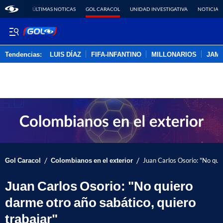
ÚLTIMAS NOTICAS
GOL CARACOL
UNIDAD INVESTIGATIVA
NOTICIAS
Tendencias:
LUIS DÍAZ
FIFA-INFANTINO
MILLONARIOS
JAM
PUBLICIDAD
/
/
Gol Caracol
Colombianos en el exterior
Juan Carlos Osorio: "No quie
Juan Carlos Osorio: "No quiero
darme otro año sabático, quiero
trabajar"