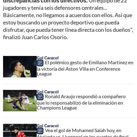
discrepancias con los directivos.
Un equipo de 22
jugadores y tenía seis defensores centrales...
Básicamente, no llegamos a acuerdos con ellos. Así que
estoy buscando un proyecto deportivo que pueda
disfrutar, que pueda tener línea directa con los dueños",
finalizó Juan Carlos Osorio.
Gol Caracol
El polémico gesto de Emiliano Martínez en
la victoria del Aston Villa en Conference
League
Gol Caracol
Ronald Araujo respondió a compañero
que lo responsabilizó de la eliminación en
Champions League
Gol Caracol
Vea el gol de Mohamed Salah hoy, en
Atalanta vs. Liverpool en los cuartos de final