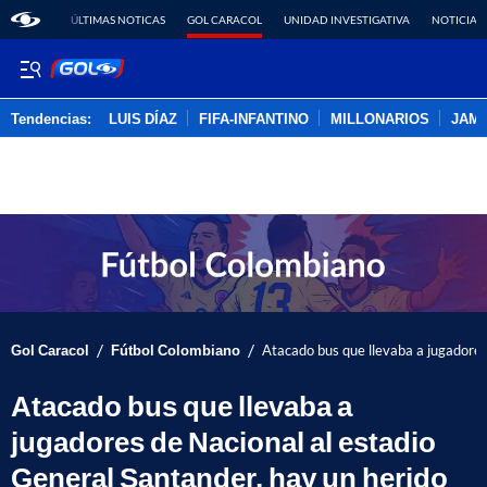
ÚLTIMAS NOTICAS
GOL CARACOL
UNIDAD INVESTIGATIVA
NOTICIAS
Tendencias:
LUIS DÍAZ
FIFA-INFANTINO
MILLONARIOS
JAM
PUBLICIDAD
/
/
Gol Caracol
Fútbol Colombiano
Atacado bus que llevaba a jugadores
Atacado bus que llevaba a
jugadores de Nacional al estadio
General Santander, hay un herido