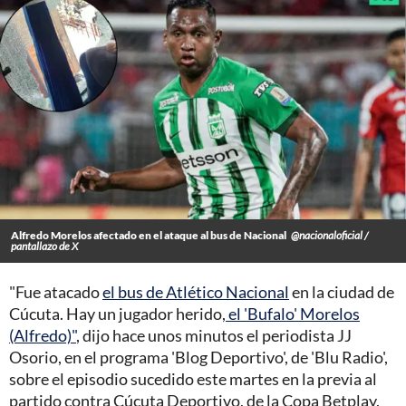
Alfredo Morelos afectado en el ataque al bus de Nacional
@nacionaloficial /
pantallazo de X
"Fue atacado
el bus de Atlético Nacional
en la ciudad de
Cúcuta. Hay un jugador herido,
el 'Bufalo' Morelos
(Alfredo)"
, dijo hace unos minutos el periodista JJ
Osorio, en el programa 'Blog Deportivo', de 'Blu Radio',
sobre el episodio sucedido este martes en la previa al
partido contra Cúcuta Deportivo, de la Copa Betplay,