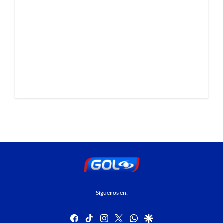
Síguenos en:
facebook
tiktok
instagram
twitter
whatsapp
google