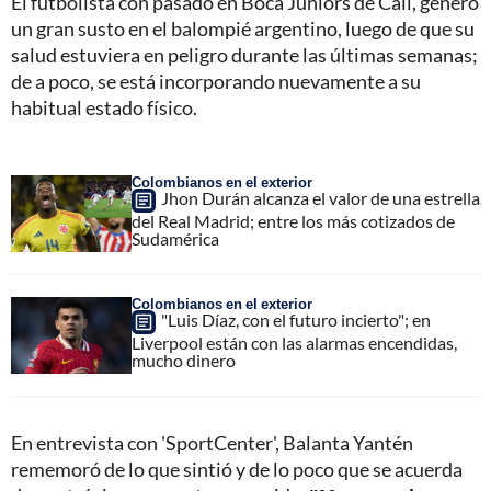
El futbolista con pasado en Boca Juniors de Cali, generó
un gran susto en el balompié argentino, luego de que su
salud estuviera en peligro durante las últimas semanas;
de a poco, se está incorporando nuevamente a su
habitual estado físico.
Colombianos en el exterior
Jhon Durán alcanza el valor de una estrella
del Real Madrid; entre los más cotizados de
Sudamérica
Colombianos en el exterior
"Luis Díaz, con el futuro incierto"; en
Liverpool están con las alarmas encendidas,
mucho dinero
En entrevista con 'SportCenter', Balanta Yantén
rememoró de lo que sintió y de lo poco que se acuerda