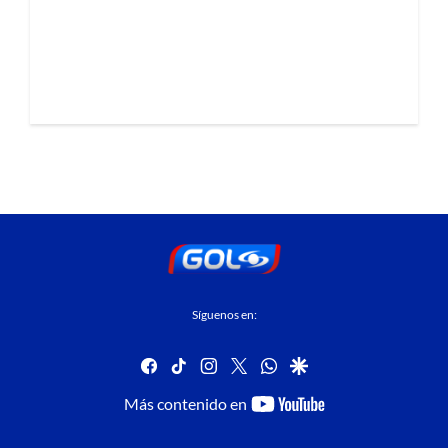
Síguenos en:
facebook
tiktok
instagram
twitter
whatsapp
google
youtube-
Más contenido en
footer