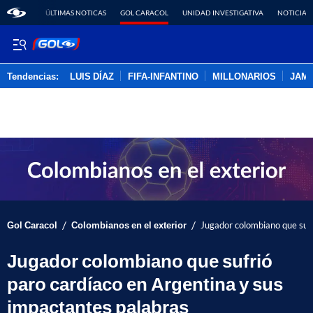
ÚLTIMAS NOTICAS
GOL CARACOL
UNIDAD INVESTIGATIVA
NOTICIAS
Tendencias:
LUIS DÍAZ
FIFA-INFANTINO
MILLONARIOS
JAM
PUBLICIDAD
/
/
Gol Caracol
Colombianos en el exterior
Jugador colombiano que sufr
Jugador colombiano que sufrió
paro cardíaco en Argentina y sus
impactantes palabras