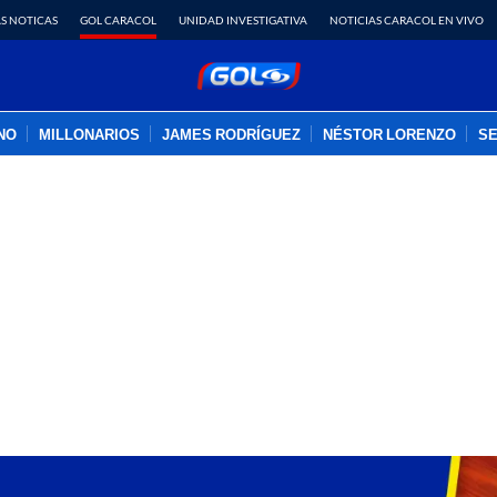
S NOTICAS
GOL CARACOL
UNIDAD INVESTIGATIVA
NOTICIAS CARACOL EN VIVO
INO
MILLONARIOS
JAMES RODRÍGUEZ
NÉSTOR LORENZO
SE
PUBLICIDAD