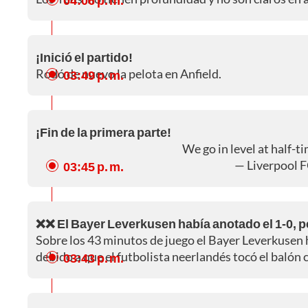
¡Inició el partido!
Rodó de nuevo la pelota en Anfield.
03:49 p. m.
¡Fin de la primera parte!
We go in level at half-t
— Liverpool 
03:45 p. m.
❌❌ El Bayer Leverkusen había anotado el 1-0, 
Sobre los 43 minutos de juego el Bayer Leverkusen 
debido a que el futbolista neerlandés tocó el balón 
03:43 p. m.