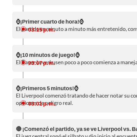
⌚¡Primer cuarto de hora!⌚
El partido es minuto a minuto más entretenido, con
03:15 p. m.
⌚¡10 minutos de juego!⌚
El Bayer Leverkusen poco a poco comienza a manejar 
03:07 p. m.
⌚¡Primeros 5 minutos!⌚
El Liverpool comenzó tratando de hacer notar su con
opciones de peligro real.
03:01 p. m.
🔴 ¡Comenzó el partido, ya se ve Liverpool vs. 
El juez central sonó el silbato y dio inicio al encu