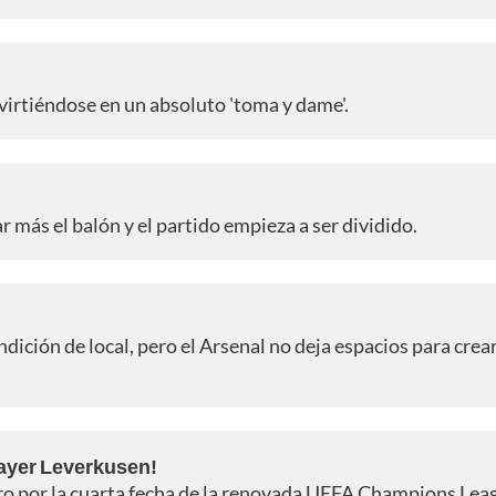
virtiéndose en un absoluto 'toma y dame'.
más el balón y el partido empieza a ser dividido.
dición de local, pero el Arsenal no deja espacios para crea
Bayer Leverkusen!
entro por la cuarta fecha de la renovada UEFA Champions Lea