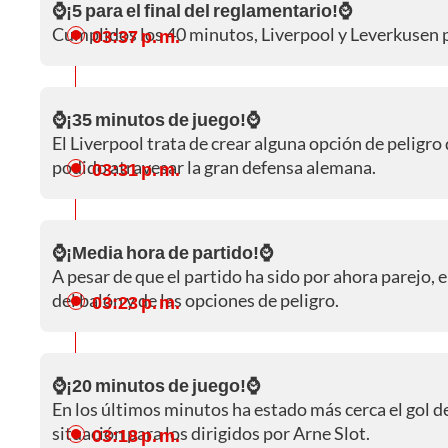
⌚¡5 para el final del reglamentario!⌚
Cumplidos los 40 minutos, Liverpool y Leverkusen pa
03:37 p. m.
⌚¡35 minutos de juego!⌚
El Liverpool trata de crear alguna opción de peligr
podido atravesar la gran defensa alemana.
03:31 p. m.
⌚¡Media hora de partido!⌚
A pesar de que el partido ha sido por ahora parejo,
del balón y de las opciones de peligro.
03:23 p. m.
⌚¡20 minutos de juego!⌚
En los últimos minutos ha estado más cerca el gol de
situación para los dirigidos por Arne Slot.
03:18 p. m.