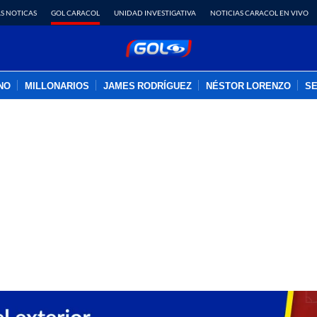
S NOTICAS
GOL CARACOL
UNIDAD INVESTIGATIVA
NOTICIAS CARACOL EN VIVO
INO
MILLONARIOS
JAMES RODRÍGUEZ
NÉSTOR LORENZO
SE
PUBLICIDAD