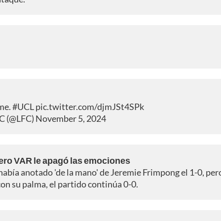
ime.
#UCL
pic.twitter.com/djmJSt4SPk
FC (@LFC)
November 5, 2024
pero VAR le apagó las emociones
había anotado 'de la mano' de Jeremie Frimpong el 1-0, per
con su palma, el partido continúa 0-0.