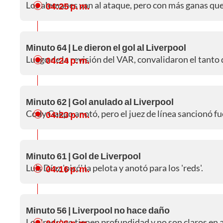
Los alemanes van al ataque, pero con más ganas que
04:25 p. m.
Minuto 64 | Le dieron el gol al Liverpool
Luego de la revisión del VAR, convalidaron el tanto
04:24 p. m.
Minuto 62 | Gol anulado al Liverpool
Cody Gakpo anotó, pero el juez de línea sancionó fue
04:23 p. m.
Minuto 61 | Gol de Liverpool
Luis Díaz 'picó' la pelota y anotó para los 'reds'.
04:16 p. m.
Minuto 56 | Liverpool no hace daño
Los 'reds' no tienen profundidad y no son claros en 
04:06 p. m.