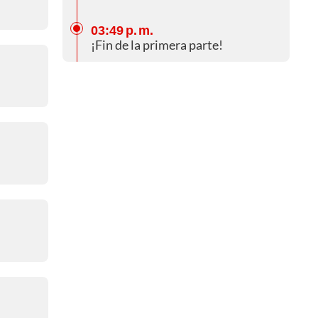
03:49 p. m.
¡Fin de la primera parte!
03:45 p. m.
❌❌ El Bayer Leverkusen había
anotado el 1-0, pero VAR le apagó
las emociones
03:43 p. m.
⌚¡5 para el final del
reglamentario!⌚
03:37 p. m.
⌚¡35 minutos de juego!⌚
03:31 p. m.
⌚¡Media hora de partido!⌚