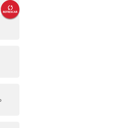
03:23 p. m.
REFRESCAR
⌚¡20 minutos de juego!⌚
03:18 p. m.
⌚¡Primer cuarto de hora!⌚
03:15 p. m.
⌚¡10 minutos de juego!⌚
03:07 p. m.
⌚¡Primeros 5 minutos!⌚
03:01 p. m.
🔴 ¡Comenzó el partido, ya se ve
o
Liverpool vs. Bayer Leverkusen!
01:59 p. m.
✅ ¡Confirmado el XI del Bayern