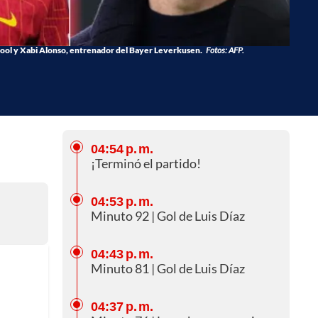
rpool y Xabi Alonso, entrenador del Bayer Leverkusen.
Fotos: AFP.
04:54 p. m.
¡Terminó el partido!
04:53 p. m.
Minuto 92 | Gol de Luis Díaz
04:43 p. m.
Minuto 81 | Gol de Luis Díaz
04:37 p. m.