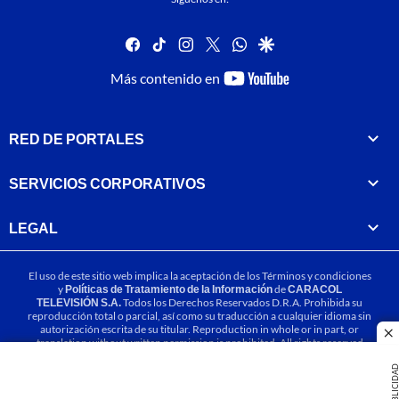
facebook
tiktok
instagram
twitter
whatsapp
google
youtube-
Más contenido en
footer
RED DE PORTALES
SERVICIOS CORPORATIVOS
LEGAL
El uso de este sitio web implica la aceptación de los
Términos y condiciones
y
Políticas de Tratamiento de la Información
de
CARACOL
TELEVISIÓN S.A.
Todos los Derechos Reservados D.R.A. Prohibida su
reproducción total o parcial, así como su traducción a cualquier idioma sin
autorización escrita de su titular. Reproduction in whole or in part, or
cl
translation without written permission is prohibited. All rights reserved
2025.
PUBLICIDA
MIEMBRO DE: