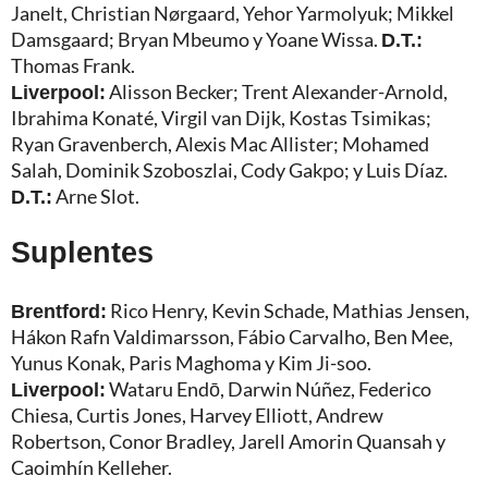
Janelt, Christian Nørgaard, Yehor Yarmolyuk; Mikkel
Damsgaard; Bryan Mbeumo y Yoane Wissa.
D.T.:
Thomas Frank.
Liverpool:
Alisson Becker; Trent Alexander-Arnold,
Ibrahima Konaté, Virgil van Dijk, Kostas Tsimikas;
Ryan Gravenberch, Alexis Mac Allister; Mohamed
Salah, Dominik Szoboszlai, Cody Gakpo; y Luis Díaz.
D.T.:
Arne Slot.
Suplentes
Brentford:
Rico Henry, Kevin Schade, Mathias Jensen,
Hákon Rafn Valdimarsson, Fábio Carvalho, Ben Mee,
Yunus Konak, Paris Maghoma y Kim Ji-soo.
Liverpool:
Wataru Endō, Darwin Núñez, Federico
Chiesa, Curtis Jones, Harvey Elliott, Andrew
Robertson, Conor Bradley, Jarell Amorin Quansah y
Caoimhín Kelleher.