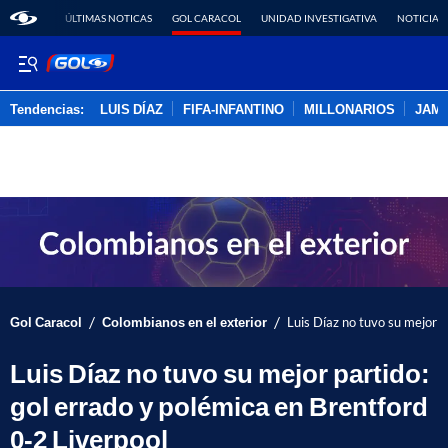
ÚLTIMAS NOTICAS
GOL CARACOL
UNIDAD INVESTIGATIVA
NOTICIAS
Tendencias:
LUIS DÍAZ
FIFA-INFANTINO
MILLONARIOS
JAM
PUBLICIDAD
/
/
Gol Caracol
Colombianos en el exterior
Luis Díaz no tuvo su mejor p
Luis Díaz no tuvo su mejor partido:
gol errado y polémica en Brentford
0-2 Liverpool