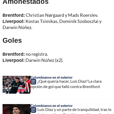
Amonestados
Brentford:
Christian Nørgaard y Mads Roerslev.
Liverpool:
Kostas Tsimikas, Dominik Szoboszlai y
Darwin Núñez.
Goles
Brentford:
no registra.
Liverpool:
Darwin Núñez (x2).
Colombianos en el exterior
¿Qué quería hacer, Luis Díaz? La clara
opción de gol que falló contra Brentford
Colombianos en el exterior
Luis Díaz y un parte de tranquilidad, tras lo