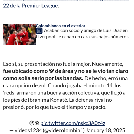
22 de la Premier League
.
Colombianos en el exterior
Acaban con socio y amigo de Luis Díaz en
Liverpool: le echan en cara sus bajos números
Eso sí, su presentación no fue la mejor. Nuevamente,
fue ubicado como '9' de área y no se le vio tan claro
como solía serlo por las bandas.
De hecho, erró una
clara opción de gol. Cuando jugaba el minuto 14, los
'reds' armaron una buena acción colectiva, que llegó a
los pies de Ibrahima Konaté. La defensa rival no
presionó, por lo que tuvo el tiempo y espacio.
😓⚽️
pic.twitter.com/nskc3A0z4z
— videos1234 (@videcolombia1)
January 18, 2025