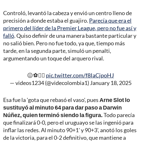
Controló, levantó la cabeza y envió un centro lleno de
precisión a donde estaba el guajiro.
Parecía que era el
primero del líder de la Premier League, pero no fue así y
falló
. Quiso definir de una manera bastante particular y
no salió bien. Pero no fue todo, ya que, tiempo más
tarde, en la segunda parte, simuló un penalti,
argumentando un toque del arquero rival.
😖⚽️🤦‍♂️
pic.twitter.com/f8IaCjpoHJ
— videos1234 (@videcolombia1)
January 18, 2025
Esa fue la 'gota que rebasó el vaso', pues
Arne Slot lo
sustituyó al minuto 64 para dar paso a Darwin
Núñez, quien terminó siendo la figura.
Todo parecía
que finalizará 0-0, pero el uruguayo se las ingenió para
inflar las redes. Al minuto 90+1' y 90+3', anotó los goles
de la victoria, para el 0-2 definitivo, que mantiene a