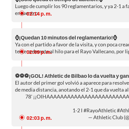
Luego de cumplir los 90 reglamentarios, y ya 2-1 a f
encuentro.
02:14 p. m.
⌚¡Quedan 10 minutos del reglamentario!⌚
Ya con el partido a favor de la visita, y con poca cre
tercera derrota al hilo para el Rayo Vallecano, por li
02:09 p. m.
⚽⚽⚽¡GOL! Athletic de Bilbao lo da vuelta y gan
El autor del primer gol volvió a aparece para resolv
de media distancia, anotando el 2-1 que da vuelta al
78' ¡¡OIHAAAAAAAAAAAAAAAAAAAAAAAA
1-2 I
#RayoAthletic
#Athl
— Athletic Club (
02:03 p. m.