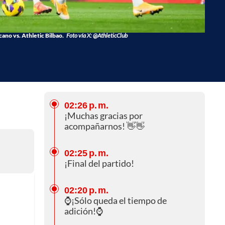
ano vs. Athletic Bilbao.
Foto vía X: @AthleticClub
02:26 p. m.
¡Muchas gracias por
acompañarnos! 👋👋
02:25 p. m.
¡Final del partido!
02:20 p. m.
⌚¡Sólo queda el tiempo de
adición!⌚