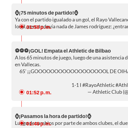
⌚¡75 minutos de partido!⌚
Ya con el partido igualado a un gol, el Rayo Valleca
local, pero todavía nada de James rodríguez: ¿entra
01:58 p. m.
⚽⚽⚽¡GOL! Empata el Athletic de Bilbao
A los 65 minutos de juego, luego de una asistencia d
en Vallecas.
65' ¡¡GOOOOOOOOOOOOOOOOOOL DE OIHAA
1-1 I
#RayoAthletic
#Athl
— Athletic Club (
01:52 p. m.
⌚¡Pasamos la hora de partido!⌚
Luego de cambios por parte de ambos clubes, el duel
01:46 p. m.