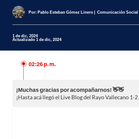
Por:
Pablo Esteban Gómez Linero
Comunicación Social
1 de dic, 2024
Actualizado 1 de dic, 2024
02:26 p. m.
Facebook
X
¡Muchas gracias por acompañarnos! 👋👋
Whatsapp
¡Hasta acá llegó el Live Blog del Rayo Vallecano 1-2