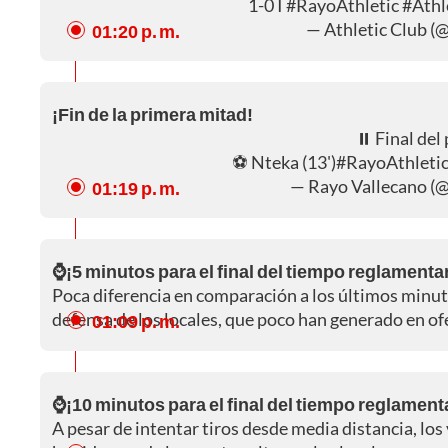
1-0 I
#RayoAthletic
#Athl
— Athletic Club (
01:20 p. m.
¡Fin de la primera mitad!
⏸️ Final del
⚽️ Nteka (13')
#RayoAthleti
— Rayo Vallecano (
01:19 p. m.
⌚¡5 minutos para el final del tiempo reglamenta
Poca diferencia en comparación a los últimos minuto
defensa de los locales, que poco han generado en of
01:09 p. m.
⌚¡10 minutos para el final del tiempo reglament
A pesar de intentar tiros desde media distancia, lo