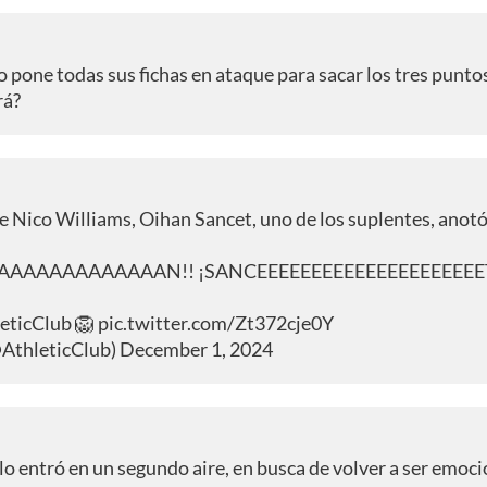
no pone todas sus fichas en ataque para sacar los tres punto
rá?
e Nico Williams, Oihan Sancet, uno de los suplentes, anotó
AAAAAAAAAAAN!! ¡SANCEEEEEEEEEEEEEEEEEEEEET!
eticClub
🦁
pic.twitter.com/Zt372cje0Y
@AthleticClub)
December 1, 2024
o entró en un segundo aire, en busca de volver a ser emoc