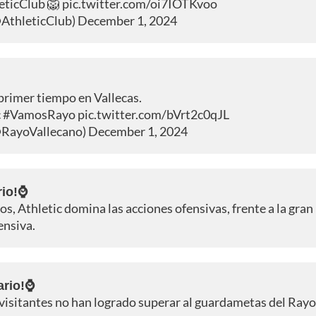
eticClub
🦁
pic.twitter.com/oi7IOTKvoo
@AthleticClub)
December 1, 2024
 primer tiempo en Vallecas.
c
#VamosRayo
pic.twitter.com/bVrt2c0qJL
@RayoVallecano)
December 1, 2024
rio!⌚
s, Athletic domina las acciones ofensivas, frente a la gran
ensiva.
ario!⌚
s visitantes no han logrado superar al guardametas del Rayo