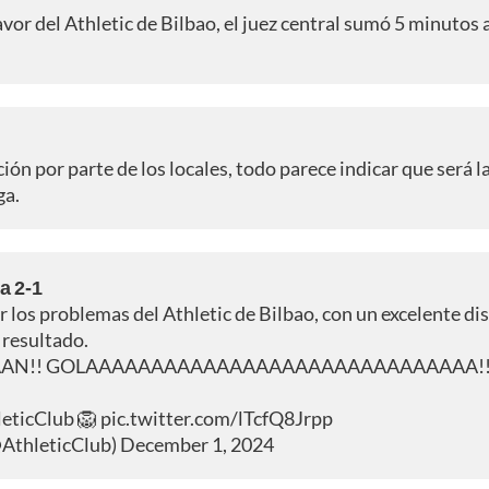
avor del Athletic de Bilbao, el juez central sumó 5 minutos 
ación por parte de los locales, todo parece indicar que será l
ga.
a 2-1
er los problemas del Athletic de Bilbao, con un excelente di
 resultado.
AN!! GOLAAAAAAAAAAAAAAAAAAAAAAAAAAAAAA!! 
eticClub
🦁
pic.twitter.com/lTcfQ8Jrpp
@AthleticClub)
December 1, 2024