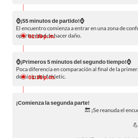
⌚¡55 minutos de partido!⌚
El encuentro comienza a entrar en una zona de conf
oportunidad de hacer daño.
01:39 p. m.
⌚¡Primeros 5 minutos del segundo tiempo!⌚
Poca diferencia en comparación al final de la primer
dominio del Athletic.
01:35 p. m.
¡Comienza la segunda parte!
🔙 ¡Se reanuda el encu
💪