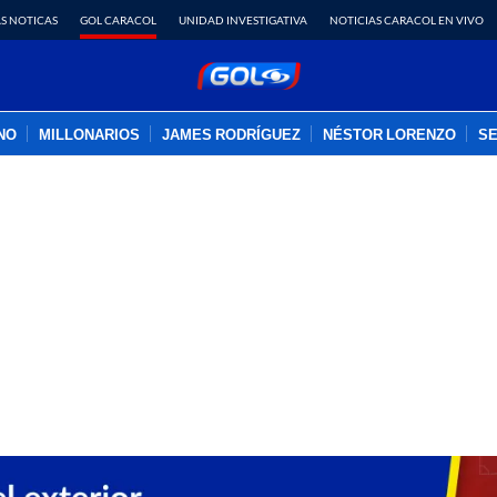
S NOTICAS
GOL CARACOL
UNIDAD INVESTIGATIVA
NOTICIAS CARACOL EN VIVO
INO
MILLONARIOS
JAMES RODRÍGUEZ
NÉSTOR LORENZO
SE
PUBLICIDAD