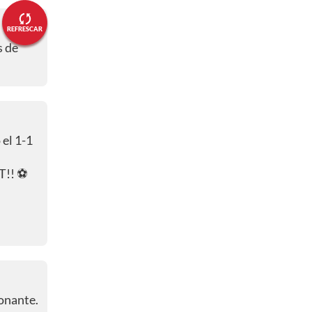
tiempo reglamentario!⌚
REFRESCAR
s de
01:04 p. m.
⌚¡Media hora de juego!⌚
12:58 p. m.
⌚¡25 minutos de juego!⌚
 el 1-1
12:54 p. m.
⌚20 minutos⌚
! ⚽️
12:47 p. m.
⚽⚽⚽¡GOL! El Rayo Vallecano
anota el 1-0
12:46 p. m.
⌚¡Superamos los primeros 10
minutos!⌚
ionante.