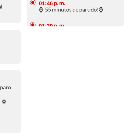
01:46 p. m.
al
⌚¡55 minutos de partido!⌚
01:39 p. m.
⌚¡Primeros 5 minutos del
segundo tiempo!⌚
a
01:35 p. m.
¡Comienza la segunda parte!
01:20 p. m.
¡Fin de la primera mitad!
sparo
01:19 p. m.
⚽️
⌚¡5 minutos para el final del
tiempo reglamentario!⌚
01:09 p. m.
⌚¡10 minutos para el final del