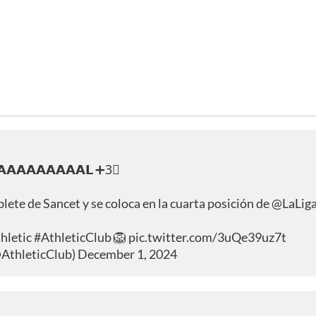
𝗔𝗔𝗔𝗔𝗔𝗔𝗔𝗔𝗔𝗟 ➕3⃣
blete de Sancet y se coloca en la cuarta posición de
@LaLig
hletic
#AthleticClub
🦁
pic.twitter.com/3uQe39uz7t
@AthleticClub)
December 1, 2024