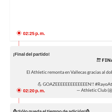
02:25 p. m.
¡Final del partido!
🔚 𝗙𝗜
El Athletic remonta en Vallecas gracias al do
💪 GOAZEEEEEEEEEEEEEN!!
#RayoAt
— Athletic Club (
02:20 p. m.
⌚¡Sólo queda el tiempo de adición!⌚