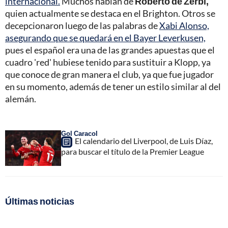
internacional.
Muchos hablan de
Roberto de Zerbi,
quien actualmente se destaca en el Brighton. Otros se
decepcionaron luego de las palabras de
Xabi Alonso,
asegurando que se quedará en el Bayer Leverkusen,
pues el español era una de las grandes apuestas que el
cuadro 'red' hubiese tenido para sustituir a Klopp, ya
que conoce de gran manera el club, ya que fue jugador
en su momento, además de tener un estilo similar al del
alemán.
Gol Caracol
El calendario del Liverpool, de Luis Díaz,
para buscar el título de la Premier League
Últimas noticias