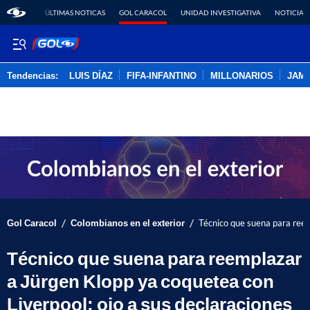
ÚLTIMAS NOTICAS
GOL CARACOL
UNIDAD INVESTIGATIVA
NOTICIAS
Tendencias:
LUIS DÍAZ
FIFA-INFANTINO
MILLONARIOS
JAM
PUBLICIDAD
/
/
Gol Caracol
Colombianos en el exterior
Técnico que suena para reem
Técnico que suena para reemplazar
a Jürgen Klopp ya coquetea con
Liverpool: ojo a sus declaraciones