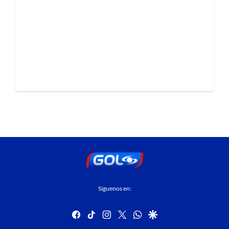
Síguenos en:
facebook
tiktok
instagram
twitter
whatsapp
google