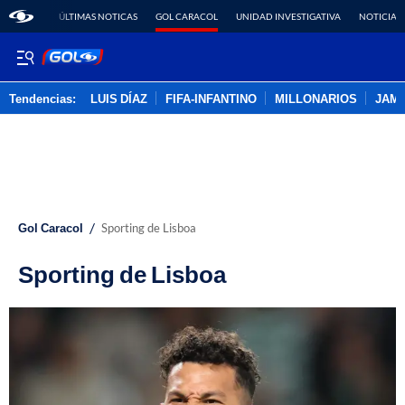
ÚLTIMAS NOTICAS
GOL CARACOL
UNIDAD INVESTIGATIVA
NOTICIAS
Tendencias:
LUIS DÍAZ
FIFA-INFANTINO
MILLONARIOS
JAM
PUBLICIDAD
/
Gol Caracol
Sporting de Lisboa
Sporting de Lisboa