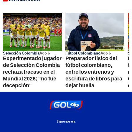
Selección Colombia
Ago 6
Fútbol Colombiano
Ago 6
Se
Experimentado jugador
Preparador físico del
L
de Selección Colombia
fútbol colombiano,
f
rechaza fracaso en el
entre los entrenos y
m
Mundial 2026; "no fue
escritura de libros para
C
decepción"
dejar huella
c
Síguenos en: