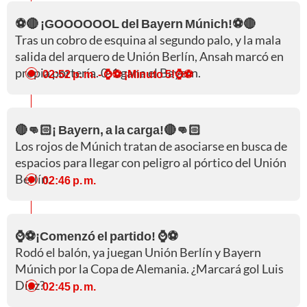
⚽🔴 ¡GOOOOOOL del Bayern Múnich!⚽🔴
Tras un cobro de esquina al segundo palo, y la mala
salida del arquero de Unión Berlín, Ansah marcó en
propia portería. 0-1 gana el Bayern.
02:52 p. m.
- ⌚⚽ ¡Minuto 5!⌚⚽
🔴👊🏻¡ Bayern, a la carga!🔴👊🏻
Los rojos de Múnich tratan de asociarse en busca de
espacios para llegar con peligro al pórtico del Unión
Berlín.
02:46 p. m.
⌚⚽¡Comenzó el partido! ⌚⚽
Rodó el balón, ya juegan Unión Berlín y Bayern
Múnich por la Copa de Alemania. ¿Marcará gol Luis
Díaz?
02:45 p. m.