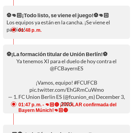
⚽👊🏻¡Todo listo, se viene el juego!⚽👊🏻
Los equipos ya están en la cancha. ¡Se viene el
partido!
01:48 p. m.
⚽¡La formación titular de Unión Berlín!⚽
Ya tenemos XI para el duelo de hoy contra el
@FCBayernES
¡Vamos, equipo!
#FCUFCB
pic.twitter.com/EhGRmCuWmo
— 1. FC Union Berlin ES (@fcunion_es)
December 3,
2025
01:47 p. m.
- 👊🏻🔴 ¡TITULAR confirmada del
Bayern Múnich!👊🏻🔴