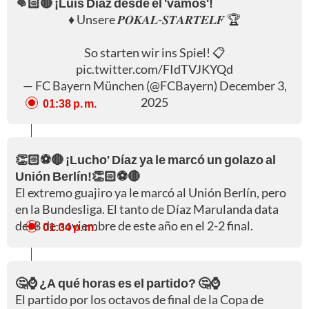
👊🏻🔴 ¡Luis Díaz desde el 'vamos'!
♦️ Unsere 𝑷𝑶𝑲𝑨𝑳-𝑺𝑻𝑨𝑹𝑻𝑬𝑳𝑭 🏆
So starten wir ins Spiel! 📋
pic.twitter.com/FIdTVJKYQd
— FC Bayern München (@FCBayern)
December 3,
2025
01:38 p. m.
👏🏻⚽🔴 ¡Lucho' Díaz ya le marcó un golazo al
Unión Berlín!👏🏻⚽🔴
El extremo guajiro ya le marcó al Unión Berlín, pero
en la Bundesliga. El tanto de Díaz Marulanda data
del 8 de noviembre de este año en el 2-2 final.
01:34 p. m.
🤔⌚ ¿A qué horas es el partido? 🤔⌚
El partido por los octavos de final de la Copa de