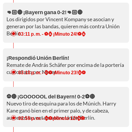
👊🏻🔴 ¡Bayern gana 0-2!👊🏻🔴
Los dirigidos por Vincent Kompany se asocian y
generan por las bandas, quieren más contra Unión
Berlín.
03:11 p. m.
- ⚽⌚ ¡Minuto 24!⚽⌚
¡Respondió Unión Berlín!
Remate de András Schäfer por encima de la portería
custodiado por Neuer.
03:10 p. m.
- ⌚⚽ ¡Minuto 23!⌚⚽
⚽🔴 ¡GOOOOOL del Bayern! 0-2⚽🔴
Nuevo tiro de esquina para los de Múnich. Harry
Kane ganó bien en el primer palo, y de cabeza,
aumentó la ventaja sobre Unión Berlín.
02:59 p. m.
- ⌚⚽¡Minuto 12!⌚⚽