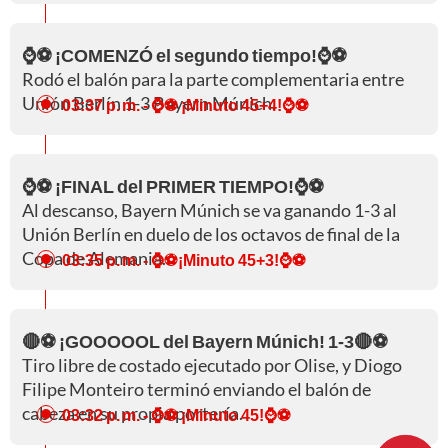
⌚⚽ ¡COMENZÓ el segundo tiempo!⌚⚽
Rodó el balón para la parte complementaria entre
Unión Berlín 1-3 Bayern Múnich.
03:37 p. m.
- ⌚⚽ ¡Minuto 45+4!⌚⚽
⌚⚽ ¡FINAL del PRIMER TIEMPO!⌚⚽
Al descanso, Bayern Múnich se va ganando 1-3 al
Unión Berlín en duelo de los octavos de final de la
Copa de Alemania.
03:35 p. m.
- ⌚⚽¡Minuto 45+3!⌚⚽
🔴⚽ ¡GOOOOOL del Bayern Múnich! 1-3🔴⚽
Tiro libre de costado ejecutado por Olise, y Diogo
Filipe Monteiro terminó enviando el balón de
cabeza en su propia portería.
03:32 p. m.
- ⌚⚽ ¡Minuto 45!⌚⚽