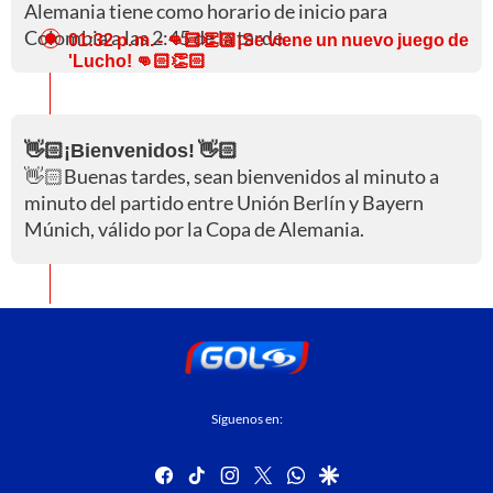
Alemania tiene como horario de inicio para
Colombia a las 2:45 de la tarde.
01:32 p. m.
- 👊🏻👏🏻¡Se viene un nuevo juego de
'Lucho! 👊🏻👏🏻
👋🏻¡Bienvenidos! 👋🏻
👋🏻Buenas tardes, sean bienvenidos al minuto a
minuto del partido entre Unión Berlín y Bayern
Múnich, válido por la Copa de Alemania.
Síguenos en:
facebook
tiktok
instagram
twitter
whatsapp
google