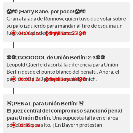
😱🧤 ¡Harry Kane, por poco!😱🧤
Gran atajada de Ronnow, quien tuvo que volar sobre
su palo izquierdo para mandar al tiro de esquina un
fuerte remate de Harry Kane.
04:06 p. m.
- ⌚⚽ ¡Minuto 55!⌚⚽
⚽⚽¡GOOOOOL de Unión Berlín! 2-3⚽⚽
Leopold Querfeld acortá la diferencia para Unión
Berlín desde el punto blanco del penalti. Ahora, el
partido está 2-3 para el Bayern Múnich.
04:05 p. m.
- ⌚⚽ ¡Minuto 49!⌚⚽
🚨¡PENAL para Unión Berlín! 🚨
El juez central del compromiso sancionó penal
para Unión Berlín.
Una supuesta falta en el área
por el brazo en alto. ¡ En Bayern protestan!
03:55 p. m.