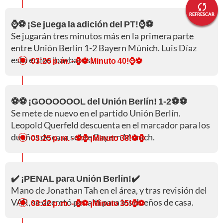
REFRESCAR
⌚⚽ ¡Se juega la adición del PT!⌚⚽
Se jugarán tres minutos más en la primera parte
entre Unión Berlín 1-2 Bayern Múnich. Luis Díaz
está en los 'bávbaros'.
03:26 p. m.
- ⌚⚽ Minuto 40!⌚⚽
⚽⚽ ¡GOOOOOOL del Unión Berlín! 1-2⚽⚽
Se mete de nuevo en el partido Unión Berlín.
Leopold Querfeld descuenta en el marcador para los
dueños de casa sobre Bayern Múnich.
03:25 p. m.
- ⚽⌚ ¡Minuto 38!⚽⌚
✔️ ¡PENAL para Unión Berlín!✔️
Mano de Jonathan Tah en el área, y tras revisión del
VAR, se decretó penalti para los dueños de casa.
03:22 p. m.
- ⌚⚽ ¡Minuto 35!⌚⚽