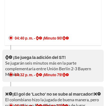
04:40 p. m.
- ⌚⚽ ¡Minuto 90!⌚⚽
⌚⚽ ¡Se juega la adición del ST!
Se jugarán seis minutos más en la parte
complementaria entre Unión Berlín 2-3 Bayern
Múnich.
04:32 p. m.
- ⌚⚽ ¡Minuto 79!⌚⚽
❌⚽¡El gol de 'Lucho' no se sube al marcador!❌⚽
El colombiano hizo la jugada de buena manera, pero
su anotación no fue válida por fuera de lugar.
04:25 p. m.
- ⌚⚽¡Minuto 73!⌚⚽