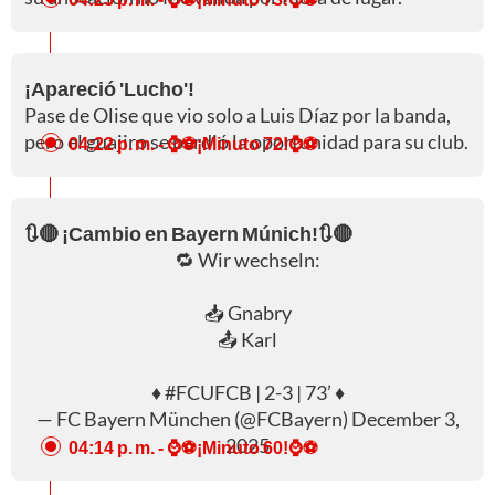
¡Apareció 'Lucho'!
Pase de Olise que vio solo a Luis Díaz por la banda,
pero el guajiro se perdió la oportunidad para su club.
04:22 p. m.
- ⌚⚽¡Minuto 72!⌚⚽
🔃🔴 ¡Cambio en Bayern Múnich!🔃🔴
🔁 Wir wechseln:
📥 Gnabry
📤 Karl
♦️
#FCUFCB
| 2-3 | 73’ ♦️
— FC Bayern München (@FCBayern)
December 3,
2025
04:14 p. m.
- ⌚⚽¡Minuto 60!⌚⚽