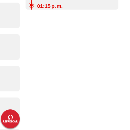
01:15 p. m.
Minuto 40 | No se hacen daño
01:08 p. m.
Minuto 34 | Lo que se comió el
Rayo
01:02 p. m.
Minuto 30 | La primera del
Valencia
12:55 p. m.
Minuto 23 | De nuevo el Rayo
12:54 p. m.
Minuto 21 | Rayo con poco, pero
lo intenta
REFRESCAR