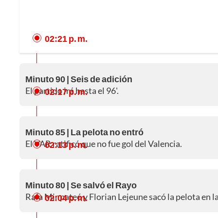
02:21 p. m.
Minuto 90 | Seis de adición
El partido irá hasta el 96'.
02:17 p. m.
Minuto 85 | La pelota no entró
El VAR ratificó que no fue gol del Valencia.
02:13 p. m.
Minuto 80 | Se salvó el Rayo
Rafa Mir pateó y Florian Lejeune sacó la pelota en la
02:04 p. m.