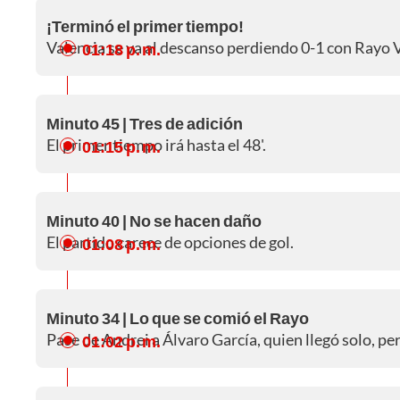
¡Terminó el primer tiempo!
Valencia se va al descanso perdiendo 0-1 con Rayo 
01:18 p. m.
Minuto 45 | Tres de adición
El primer tiempo irá hasta el 48'.
01:15 p. m.
Minuto 40 | No se hacen daño
El partido carece de opciones de gol.
01:08 p. m.
Minuto 34 | Lo que se comió el Rayo
Pase de Andrei a Álvaro García, quien llegó solo, pe
01:02 p. m.