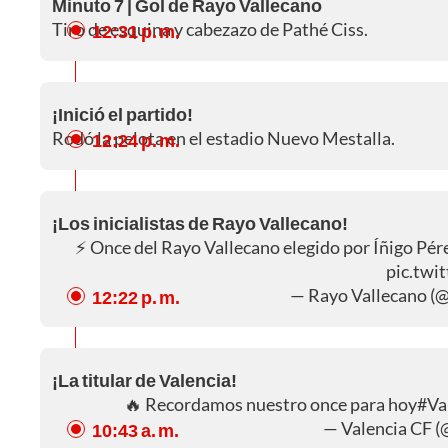
Minuto 7 | Gol de Rayo Vallecano
Tiro de esquina y cabezazo de Pathé Ciss.
12:31 p. m.
¡Inició el partido!
Rodó la pelota en el estadio Nuevo Mestalla.
12:24 p. m.
¡Los inicialistas de Rayo Vallecano!
⚡️ Once del Rayo Vallecano elegido por Íñigo Pér
pic.tw
— Rayo Vallecano (
12:22 p. m.
¡La titular de Valencia!
🔥 Recordamos nuestro once para hoy
#Va
— Valencia CF (
10:43 a. m.