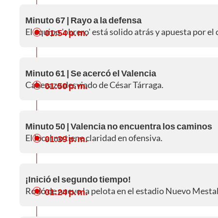
Minuto 67 | Rayo a la defensa
El equipo 'obrero' está solido atrás y apuesta por el
01:54 p. m.
Minuto 61 | Se acercó el Valencia
Cabezazo desviado de César Tárraga.
01:50 p. m.
Minuto 50 | Valencia no encuentra los caminos
El local no tiene claridad en ofensiva.
01:39 p. m.
¡Inició el segundo tiempo!
Rodó de nuevo la pelota en el estadio Nuevo Mestal
01:24 p. m.