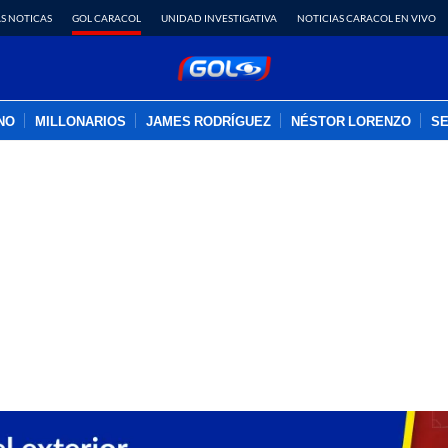
S NOTICAS
GOL CARACOL
UNIDAD INVESTIGATIVA
NOTICIAS CARACOL EN VIVO
INO
MILLONARIOS
JAMES RODRÍGUEZ
NÉSTOR LORENZO
SE
PUBLICIDAD