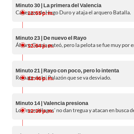
Minuto 30 | La primera del Valencia
Cabezazo de Hugo Duro y ataja el arquero Batalla.
12:55 p. m.
Minuto 23 | De nuevo el Rayo
Álvaro García pateó, pero la pelota se fue muy por 
12:54 p. m.
Minuto 21 | Rayo con poco, pero lo intenta
Remate de Isi Palazón que se va desviado.
12:46 p. m.
Minuto 14 | Valencia presiona
Los 'murciélagos' no dan tregua y atacan en busca d
12:39 p. m.