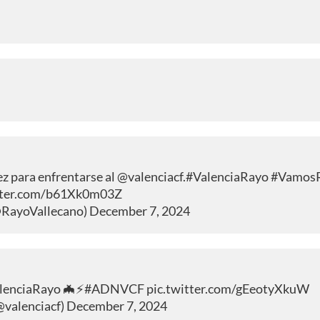
ez para enfrentarse al
@valenciacf
.
#ValenciaRayo
#Vamos
itter.com/b61Xk0m03Z
@RayoVallecano)
December 7, 2024
lenciaRayo
🦇⚡
#ADNVCF
pic.twitter.com/gEeotyXkuW
@valenciacf)
December 7, 2024