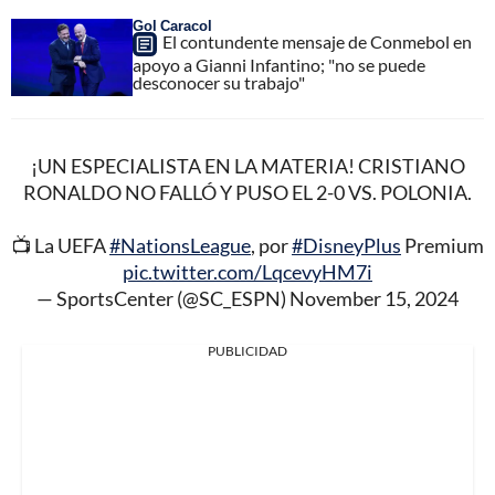
Gol Caracol
El contundente mensaje de Conmebol en
apoyo a Gianni Infantino; "no se puede
desconocer su trabajo"
¡UN ESPECIALISTA EN LA MATERIA! CRISTIANO
RONALDO NO FALLÓ Y PUSO EL 2-0 VS. POLONIA.
📺 La UEFA
#NationsLeague
, por
#DisneyPlus
Premium
pic.twitter.com/LqcevyHM7i
— SportsCenter (@SC_ESPN)
November 15, 2024
PUBLICIDAD