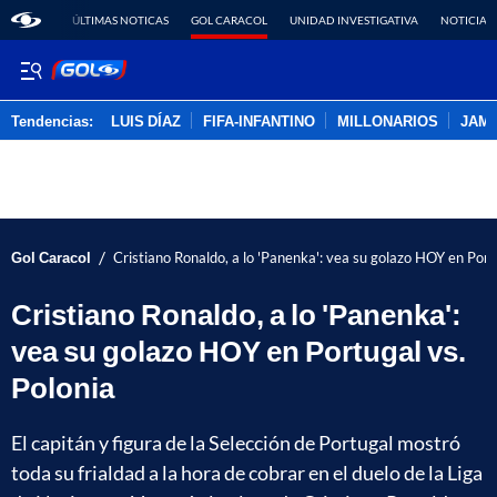
ÚLTIMAS NOTICAS
GOL CARACOL
UNIDAD INVESTIGATIVA
NOTICIAS
Tendencias:
LUIS DÍAZ
FIFA-INFANTINO
MILLONARIOS
JAM
PUBLICIDAD
/
Gol Caracol
Cristiano Ronaldo, a lo 'Panenka': vea su golazo HOY en Port
Cristiano Ronaldo, a lo 'Panenka':
vea su golazo HOY en Portugal vs.
Polonia
El capitán y figura de la Selección de Portugal mostró
toda su frialdad a la hora de cobrar en el duelo de la Liga