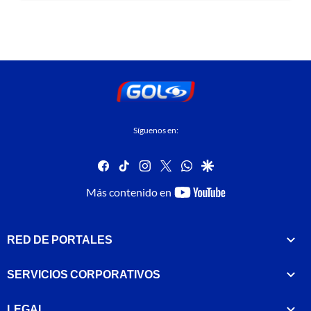
Síguenos en:
facebook
tiktok
instagram
twitter
whatsapp
google
youtube-
Más contenido en
footer
RED DE PORTALES
SERVICIOS CORPORATIVOS
LEGAL