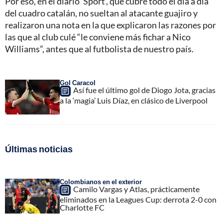
Por eso, en el diario ‘Sport’, que cubre todo el día a día
del cuadro catalán, no sueltan al atacante guajiro y
realizaron una nota en la que explicaron las razones por
las que al club culé “le conviene más fichar a Nico
Williams”, antes que al futbolista de nuestro país.
Gol Caracol
Así fue el último gol de Diogo Jota, gracias
a la ‘magia’ Luis Díaz, en clásico de Liverpool
Últimas noticias
Colombianos en el exterior
Camilo Vargas y Atlas, prácticamente
eliminados en la Leagues Cup: derrota 2-0 con
Charlotte FC