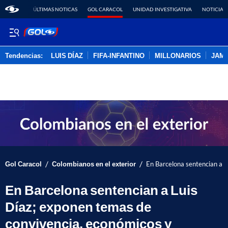
ÚLTIMAS NOTICAS
GOL CARACOL
UNIDAD INVESTIGATIVA
NOTICIAS
Tendencias:
LUIS DÍAZ
FIFA-INFANTINO
MILLONARIOS
JAM
PUBLICIDAD
/
/
Gol Caracol
Colombianos en el exterior
En Barcelona sentencian a L
En Barcelona sentencian a Luis
Díaz; exponen temas de
convivencia, económicos y