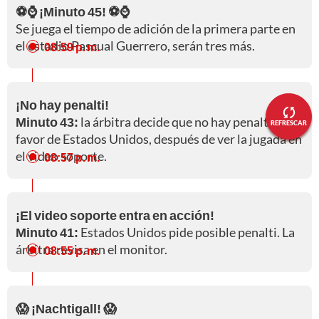
⚽⌚ ¡Minuto 45! ⚽⌚
Se juega el tiempo de adición de la primera parte en
el estadio Pascual Guerrero, serán tres más.
08:59 p. m.
¡No hay penalti!
Minuto 43:
la árbitra decide que no hay penalti a
REFRESCAR
favor de Estados Unidos, después de ver la jugada en
el video soporte.
08:57 p. m.
¡El video soporte entra en acción!
Minuto 41:
Estados Unidos pide posible penalti. La
árbitra revisa en el monitor.
08:55 p. m.
😱 ¡Nachtigall! 😱