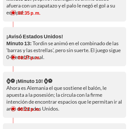
afuera con un zapatazo y el palo le negó el gol a su
equipo!
08:35 p. m.
¡Avisó Estados Unidos!
Minuto 13:
Tordin se animó en el combinado de las
'barras y las estrellas', pero sin suerte. El juego sigue
0-0 en el Pascual.
08:27 p. m.
⌚⚽ ¡Minuto 10! ⌚⚽
Ahora es Alemania el que sostiene el balón, le
apuesta a la posesión; la circula con la firme
intención de encontrar espacios que le permitan ir al
arco de Estados Unidos.
08:21 p. m.