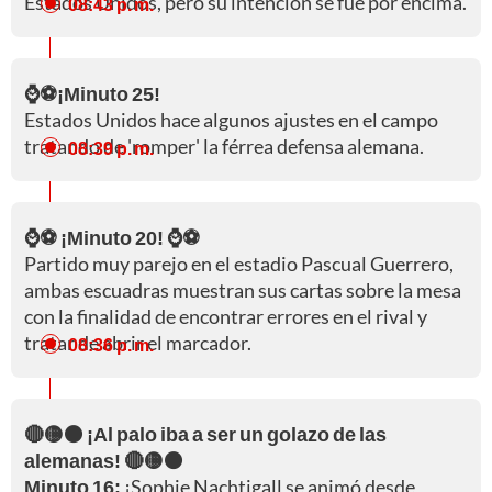
Estados Unidos, pero su intención se fue por encima.
08:43 p. m.
⌚⚽¡Minuto 25!
Estados Unidos hace algunos ajustes en el campo
tratando de 'romper' la férrea defensa alemana.
08:39 p. m.
⌚⚽ ¡Minuto 20! ⌚⚽
Partido muy parejo en el estadio Pascual Guerrero,
ambas escuadras muestran sus cartas sobre la mesa
con la finalidad de encontrar errores en el rival y
tratar de abrir el marcador.
08:36 p. m.
🔴🟡⚫ ¡Al palo iba a ser un golazo de las
alemanas! 🔴🟡⚫
Minuto 16:
¡Sophie Nachtigall se animó desde