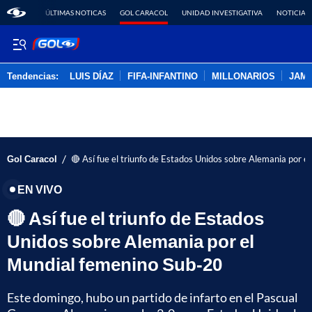
ÚLTIMAS NOTICAS
GOL CARACOL
UNIDAD INVESTIGATIVA
NOTICIAS
Tendencias:
LUIS DÍAZ
FIFA-INFANTINO
MILLONARIOS
JAM
PUBLICIDAD
/
Gol Caracol
🔴 Así fue el triunfo de Estados Unidos sobre Alemania por 
EN VIVO
🔴 Así fue el triunfo de Estados
Unidos sobre Alemania por el
Mundial femenino Sub-20
Este domingo, hubo un partido de infarto en el Pascual