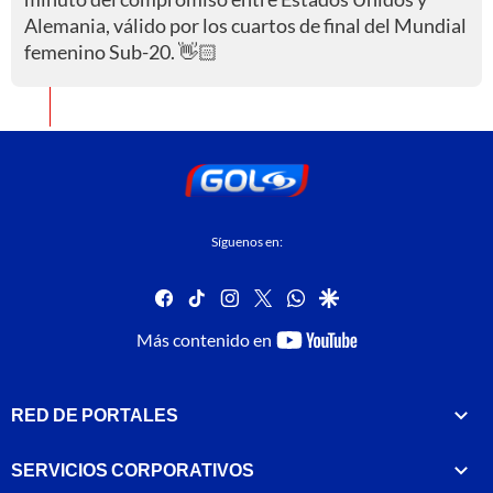
Alemania, válido por los cuartos de final del Mundial
femenino Sub-20. 👋🏻
Síguenos en:
facebook
tiktok
instagram
twitter
whatsapp
google
youtube-
Más contenido en
footer
RED DE PORTALES
SERVICIOS CORPORATIVOS