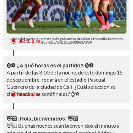
Corea del Norte y un festejo de gol contra Brasil en el Mundial femenino
06:45 p. m.
Sub-20.
JAIME SALDARRIAGA/AFP
⌚⚽ ¿A qué horas es el partido? ⌚⚽
A partir de las 8:00 de la noche, de este domingo 15
de septiembre, rodará en el estadio Pascual
Guerrero de la ciudad de Cali. ¿Cuál selección se
clasificará a las semifinales? ⌚⚽
06:44 p. m.
👋🏻 ¡Hola, bienvenidos! 👋🏻
👋🏻 Buenas noches sean bienvenidos al minuto a
minuto del compromiso entre Estados Unidos y