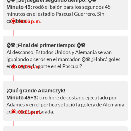
Minuto 45:
rodó el balón para los segundos 45
minutos en el estadio Pascual Guerrero. Sin
cambios.
09:06 p. m.
⌚⚽ ¡Final del primer tiempo! ⌚⚽
Al descanso, Estados Unidos y Alemania se van
igualando a ceros en el marcador. ⌚⚽ ¿Habrá goles
en la segunda parte en el Pascual?
09:05 p. m.
¡Qué grande Adamczyk!
Minuto 45+3:
tiro libre de costado ejecutado por
Adames y en el pórtico se lució la golera de Alemania
con una gran atajada.
09:01 p. m.