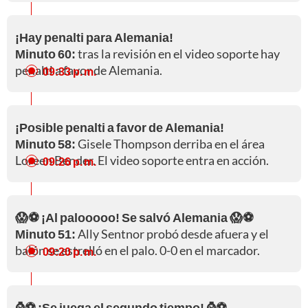
¡Hay penalti para Alemania!
Minuto 60:
tras la revisión en el video soporte hay
penalti a favor de Alemania.
09:33 p. m.
¡Posible penalti a favor de Alemania!
Minuto 58:
Gisele Thompson derriba en el área
Loreen Bender. El video soporte entra en acción.
09:26 p. m.
😱⚽ ¡Al palooooo! Se salvó Alemania 😱⚽
Minuto 51:
Ally Sentnor probó desde afuera y el
balón se estrelló en el palo. 0-0 en el marcador.
09:20 p. m.
⌚⚽ ¡Se juega el segundo tiempo! ⌚⚽