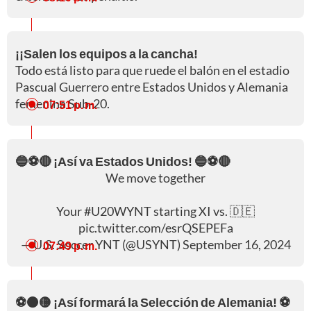
¡¡Salen los equipos a la cancha!
Todo está listo para que ruede el balón en el estadio
Pascual Guerrero entre Estados Unidos y Alemania
femenina Sub-20.
07:51 p. m.
🔵⚽🔴 ¡Así va Estados Unidos! 🔵⚽🔴
We move together
Your
#U20WYNT
starting XI vs. 🇩🇪
pic.twitter.com/esrQSEPEFa
— U.S. Soccer YNT (@USYNT)
September 16, 2024
07:49 p. m.
⚽⚫🟡 ¡Así formará la Selección de Alemania! ⚽