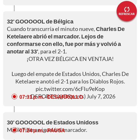
REFRESCAR
32' GOOOOOL de Bélgica
Cuando transcurría el minuto nueve,
Charles De
Ketelaere abrió el marcador. Lejos de
conformarse con ello, fue por más y volvió a
anotar al 33'
, para el 2-1.
¡OTRA VEZ BÉLGICA EN VENTAJA!
Luego del empate de Estados Unidos, Charles De
Ketelaere anotó el 2-1 para los Diablos Rojos.
pic.twitter.com/6cFIu9eKop
— DSPORTS (@DSports)
July 7, 2026
07:31 p. m.
- DESARROLLO
30' GOOOOOL de Estados Unidoss
Malik Tillman igualó el marcador.
07:24 p. m.
- PAUSA