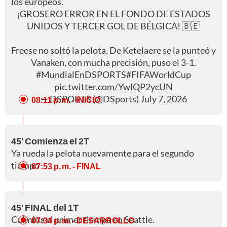
los europeos.
¡GROSERO ERROR EN EL FONDO DE ESTADOS
UNIDOS Y TERCER GOL DE BÉLGICA! 🇧🇪
Freese no soltó la pelota, De Ketelaere se la punteó y
Vanaken, con mucha precisión, puso el 3-1.
#MundialEnDSPORTS
#FIFAWorldCup
pic.twitter.com/YwlQP2ycUN
— DSPORTS (@DSports)
July 7, 2026
08:11 p. m.
- INICIO
45' Comienza el 2T
Ya rueda la pelota nuevamente para el segundo
tiempo
07:53 p. m.
- FINAL
45' FINAL del 1T
Culmina el primer tiempo en Seattle.
07:34 p. m.
- DESARROLLO