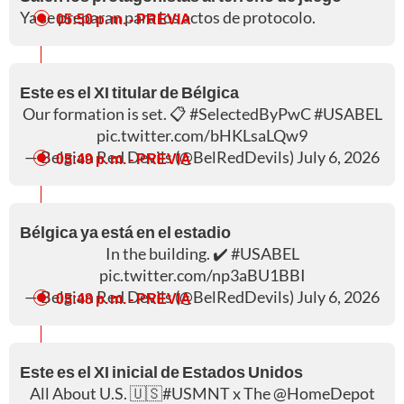
Ya se preparan para los actos de protocolo.
05:50 p. m.
- PREVIA
Este es el XI titular de Bélgica
Our formation is set. 📋
#SelectedByPwC
#USABEL
pic.twitter.com/bHKLsaLQw9
— Belgian Red Devils (@BelRedDevils)
July 6, 2026
05:49 p. m.
- PREVIA
Bélgica ya está en el estadio
In the building. ✔️
#USABEL
pic.twitter.com/np3aBU1BBI
— Belgian Red Devils (@BelRedDevils)
July 6, 2026
05:48 p. m.
- PREVIA
Este es el XI inicial de Estados Unidos
All About U.S. 🇺🇸
#USMNT
x The
@HomeDepot