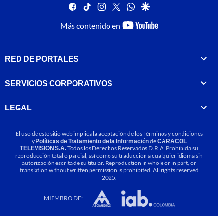
facebook
tiktok
instagram
twitter
whatsapp
google
youtube-
Más contenido en
footer
RED DE PORTALES
SERVICIOS CORPORATIVOS
LEGAL
El uso de este sitio web implica la aceptación de los
Términos y condiciones
y
Políticas de Tratamiento de la Información
de
CARACOL
TELEVISIÓN S.A.
Todos los Derechos Reservados D.R.A. Prohibida su
reproducción total o parcial, así como su traducción a cualquier idioma sin
autorización escrita de su titular. Reproduction in whole or in part, or
translation without written permission is prohibited. All rights reserved
2025.
MIEMBRO DE: