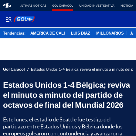
ÚLTIMAS NOTICAS
GOL CARACOL
UNIDAD INVESTIGATIVA
NOTICIAS
Tendencias:
AMERICA DE CALI
LUIS DÍAZ
MILLONARIOS
JA
PUBLICIDAD
/
Gol Caracol
Estados Unidos 1-4 Bélgica; reviva el minuto a minuto del pa
Estados Unidos 1-4 Bélgica; reviva
el minuto a minuto del partido de
octavos de final del Mundial 2026
Este lunes, el estadio de Seattle fue testigo del
partidazo entre Estados Unidos y Bélgica donde los
europeos golearon con contundencia y avanzaron a