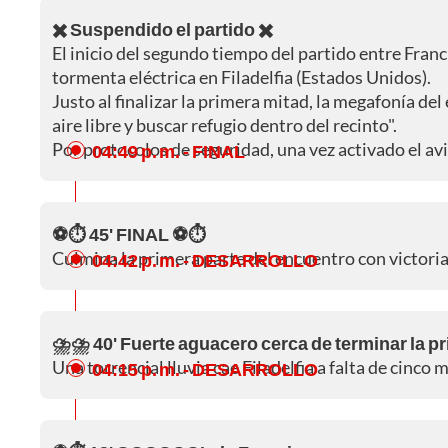
✖️ Suspendido el partido ✖️
El inicio del segundo tiempo del partido entre Franc
tormenta eléctrica en Filadelfia (Estados Unidos).
Justo al finalizar la primera mitad, la megafonía del
aire libre y buscar refugio dentro del recinto".
Por protocolos de seguridad, una vez activado el av
04:49 p. m.
- FINAL
⚽⏱️ 45' FINAL ⚽⏱️
Culmina la primera parte del encuentro con victoria 
04:42 p. m.
- DESARROLLO
⛈️⛈️ 40' Fuerte aguacero cerca de terminar la p
Una torrencial lluvia cae Filadelfia a falta de cinc
04:15 p. m.
- DESARROLLO