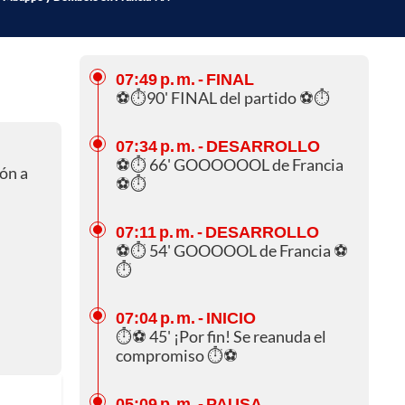
07:49 p. m.
- FINAL
⚽⏱️90' FINAL del partido ⚽⏱️
07:34 p. m.
- DESARROLLO
⚽⏱️ 66' GOOOOOOL de Francia
ión a
⚽⏱️
07:11 p. m.
- DESARROLLO
⚽⏱️ 54' GOOOOOL de Francia ⚽
⏱️
07:04 p. m.
- INICIO
⏱️⚽ 45' ¡Por fin! Se reanuda el
compromiso ⏱️⚽
05:09 p. m.
- PAUSA