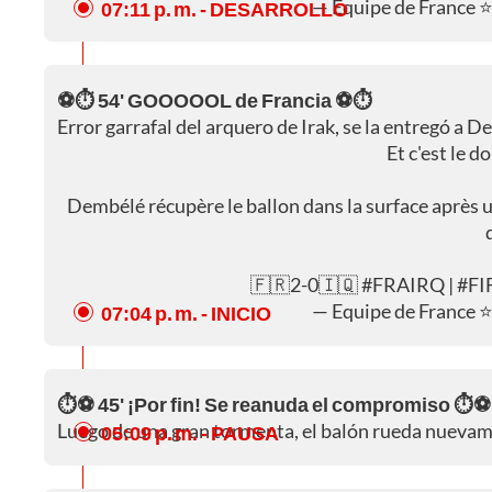
— Equipe de France 
07:11 p. m.
- DESARROLLO
⚽⏱️ 54' GOOOOOL de Francia ⚽⏱️
Error garrafal del arquero de Irak, se la entregó a 
Et c'est le 
Dembélé récupère le ballon dans la surface après u
🇫🇷2-0🇮🇶
#FRAIRQ
|
#FI
— Equipe de France 
07:04 p. m.
- INICIO
⏱️⚽ 45' ¡Por fin! Se reanuda el compromiso ⏱️⚽
Luego de una gran tormenta, el balón rueda nuevamen
05:09 p. m.
- PAUSA