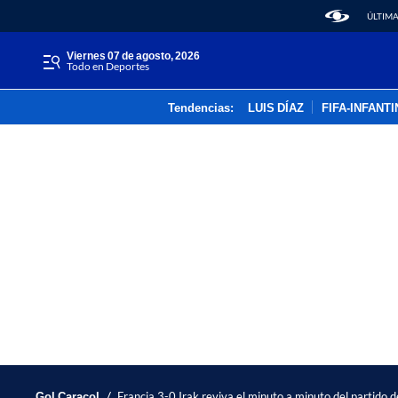
ÚLTIMA
viernes 07 de agosto, 2026
Todo en Deportes
Tendencias:
LUIS DÍAZ
FIFA-INFANT
/
Gol Caracol
Francia 3-0 Irak reviva el minuto a minuto del partido