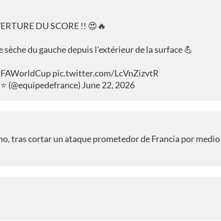
ERTURE DU SCORE !! 😍🔥
 sèche du gauche depuis l'extérieur de la surface 💪
IFAWorldCup
pic.twitter.com/LcVnZizvtR
⭐⭐ (@equipedefrance)
June 22, 2026
no, tras cortar un ataque prometedor de Francia por medio