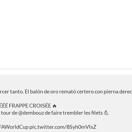
tercer tanto. El balón de oro remató certero con pierna dere
ÉÉ FRAPPE CROISÉE 🔥
u tour de
@dembouz
de faire trembler les filets 💪
FAWorldCup
pic.twitter.com/8Syh0mVIsZ