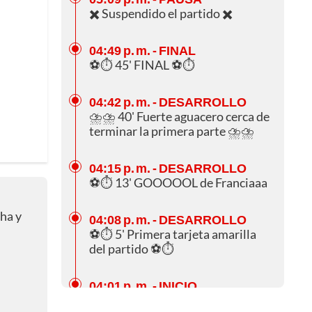
✖️ Suspendido el partido ✖️
04:49 p. m.
- FINAL
⚽⏱️ 45' FINAL ⚽⏱️
04:42 p. m.
- DESARROLLO
⛈️⛈️ 40' Fuerte aguacero cerca de
terminar la primera parte ⛈️⛈️
04:15 p. m.
- DESARROLLO
⚽⏱️ 13' GOOOOOL de Franciaaa
cha y
04:08 p. m.
- DESARROLLO
⚽⏱️ 5' Primera tarjeta amarilla
del partido ⚽⏱️
04:01 p. m.
- INICIO
⚽⏱️ 0' Rueda la pelota ⚽⏱️