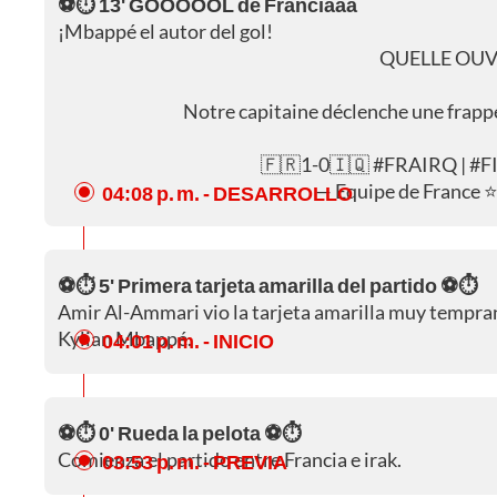
⚽⏱️ 13' GOOOOOL de Franciaaa
¡Mbappé el autor del gol!
QUELLE OUV
Notre capitaine déclenche une frappe
🇫🇷1-0🇮🇶
#FRAIRQ
|
#F
— Equipe de France 
04:08 p. m.
- DESARROLLO
⚽⏱️ 5' Primera tarjeta amarilla del partido ⚽⏱️
Amir Al-Ammari vio la tarjeta amarilla muy tempra
Kylian Mbappé.
04:01 p. m.
- INICIO
⚽⏱️ 0' Rueda la pelota ⚽⏱️
Comienza el partido entre Francia e irak.
03:53 p. m.
- PREVIA