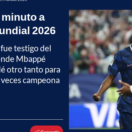
l minuto a
Mundial 2026
 fue testigo del
 donde Mbappé
 otro tanto para
dos veces campeona
Compartir