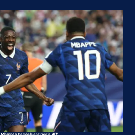
Mbappé y Dembele en Francia
AFP