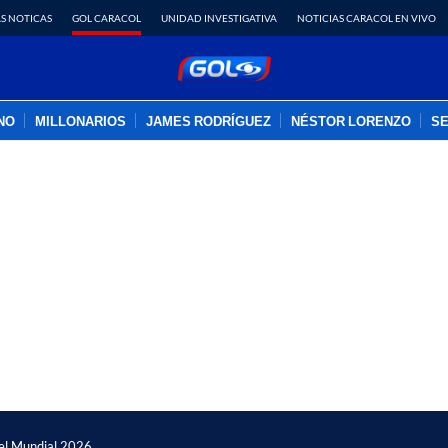
S NOTICAS
GOL CARACOL
UNIDAD INVESTIGATIVA
NOTICIAS CARACOL EN VIVO
INO
MILLONARIOS
JAMES RODRÍGUEZ
NÉSTOR LORENZO
SE
PUBLICIDAD
 del Mundial 2026