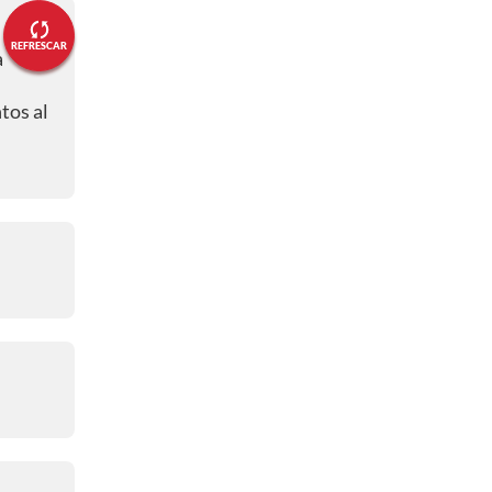
REFRESCAR
a
tos al