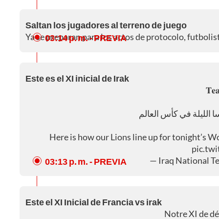
Saltan los jugadores al terreno de juego
Ya se preparan para los actos de protocolo, futbolist
03:14 p. m.
- PREVIA
Este es el XI inicial de Irak
𝐓𝐞
Here is how our Lions line up for tonight’s W
pic.tw
— Iraq National 
03:13 p. m.
- PREVIA
Este el XI Inicial de Francia vs irak
Notre XI de dé