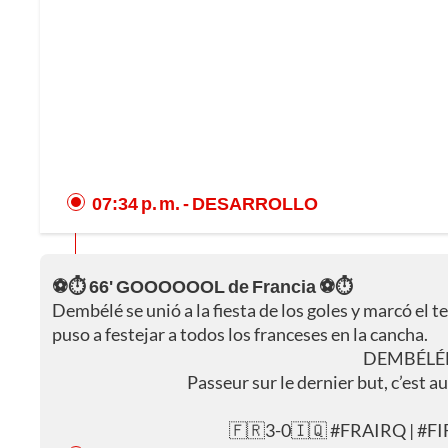
07:34 p. m.
- DESARROLLO
⚽⏱️ 66' GOOOOOOL de Francia ⚽⏱️
Dembélé se unió a la fiesta de los goles y marcó el 
puso a festejar a todos los franceses en la cancha.
DEMBÉLÉÉ
Passeur sur le dernier but, c’est a
🇫🇷3-0🇮🇶
#FRAIRQ
|
#FI