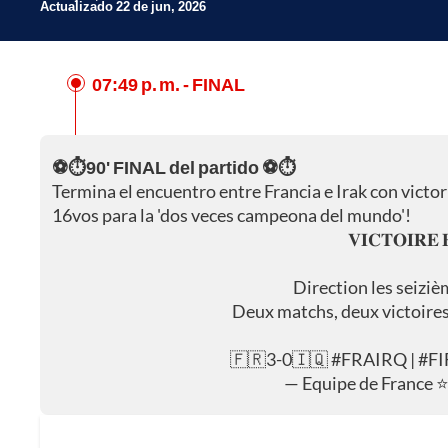
Actualizado 22 de jun, 2026
07:49 p. m.
- FINAL
Facebook
X
⚽⏱️90' FINAL del partido ⚽⏱️
Whatsapp
Termina el encuentro entre Francia e Irak con victor
16vos para la 'dos veces campeona del mundo'!
𝐕𝐈𝐂𝐓𝐎𝐈𝐑𝐄 
Direction les seiziè
Deux matchs, deux victoires, 
🇫🇷3-0🇮🇶
#FRAIRQ
|
#FI
— Equipe de France 