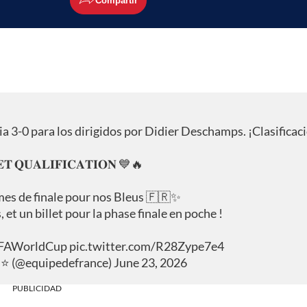
ia 3-0 para los dirigidos por Didier Deschamps. ¡Clasificac
𝐄𝐓 𝐐𝐔𝐀𝐋𝐈𝐅𝐈𝐂𝐀𝐓𝐈𝐎𝐍 💙🔥
mes de finale pour nos Bleus 🇫🇷✨
et un billet pour la phase finale en poche !
FAWorldCup
pic.twitter.com/R28Zype7e4
⭐⭐ (@equipedefrance)
June 23, 2026
PUBLICIDAD