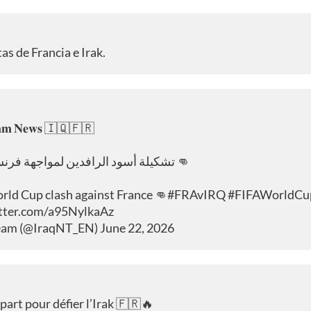
as de Francia e Irak.
𝐚𝐦 𝐍𝐞𝐰𝐬 🇮🇶🇫🇷
تشكيلة أسود الرافدين لمواجهة فرنسا الليلة في كأس العالم 👊
orld Cup clash against France 👊
#FRAvIRQ
#FIFAWorldCu
itter.com/a95NylkaAz
Team (@IraqNT_EN)
June 22, 2026
part pour défier l’Irak 🇫🇷🔥