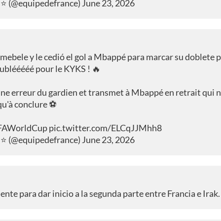
⭐⭐ (@equipedefrance)
June 23, 2026
Demebele y le cedió el gol a Mbappé para marcar su doblete p
doublééééé pour le KYKS ! 🔥
ne erreur du gardien et transmet à Mbappé en retrait qui n
qu'à conclure ⚽️
FAWorldCup
pic.twitter.com/ELCqJJMhh8
⭐⭐ (@equipedefrance)
June 23, 2026
te para dar inicio a la segunda parte entre Francia e Irak.