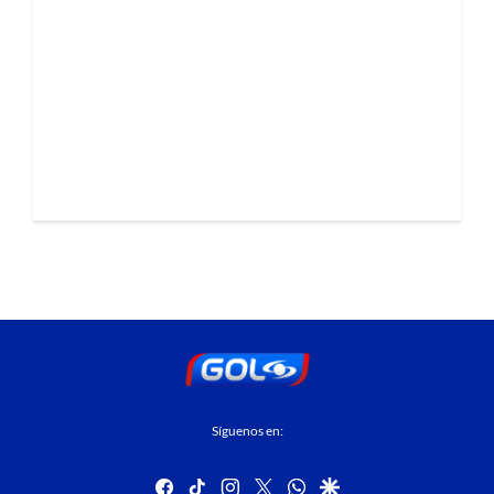
Síguenos en:
facebook
tiktok
instagram
twitter
whatsapp
google