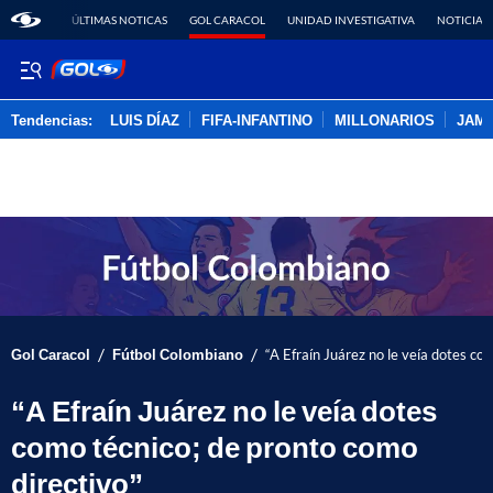
ÚLTIMAS NOTICAS
GOL CARACOL
UNIDAD INVESTIGATIVA
NOTICIAS
Tendencias:
LUIS DÍAZ
FIFA-INFANTINO
MILLONARIOS
JAM
PUBLICIDAD
/
/
Gol Caracol
Fútbol Colombiano
“A Efraín Juárez no le veía dotes co
“A Efraín Juárez no le veía dotes
como técnico; de pronto como
directivo”