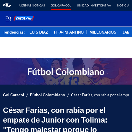
ÚLTIMAS NOTICAS
GOL CARACOL
UNIDAD INVESTIGATIVA
NOTICIAS
Tendencias:
LUIS DÍAZ
FIFA-INFANTINO
MILLONARIOS
JAM
PUBLICIDAD
/
/
Gol Caracol
Fútbol Colombiano
César Farías, con rabia por el empa
César Farías, con rabia por el
empate de Junior con Tolima:
"Tengo malestar porque lo