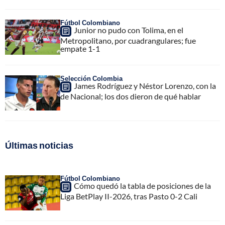
Fútbol Colombiano
Junior no pudo con Tolima, en el
Metropolitano, por cuadrangulares; fue
empate 1-1
Selección Colombia
James Rodríguez y Néstor Lorenzo, con la
de Nacional; los dos dieron de qué hablar
Últimas noticias
Fútbol Colombiano
Cómo quedó la tabla de posiciones de la
Liga BetPlay II-2026, tras Pasto 0-2 Cali