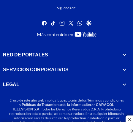
Síguenos en:
facebook
tiktok
instagram
twitter
whatsapp
google
youtube-
Más contenido en
footer
RED DE PORTALES
SERVICIOS CORPORATIVOS
LEGAL
El uso de este sitio web implica la aceptación de los
Términos y condiciones
y
Políticas de Tratamiento de la Información
de
CARACOL
TELEVISIÓN S.A.
Todos los Derechos Reservados D.R.A. Prohibida su
reproducción total o parcial, así como su traducción a cualquier idioma sin
autorización escrita de su titular. Reproduction in whole or in part, or
cl
translation without written permission is prohibited. All rights reserved
2025.