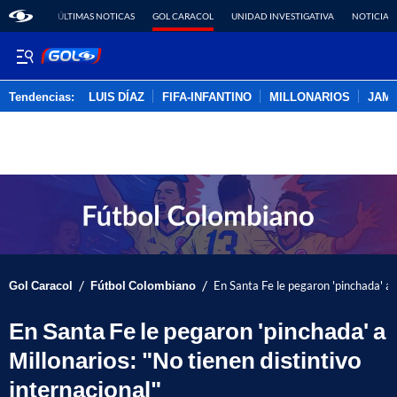
ÚLTIMAS NOTICAS
GOL CARACOL
UNIDAD INVESTIGATIVA
NOTICIAS
Tendencias:
LUIS DÍAZ
FIFA-INFANTINO
MILLONARIOS
JAM
PUBLICIDAD
/
/
Gol Caracol
Fútbol Colombiano
En Santa Fe le pegaron 'pinchada' a M
En Santa Fe le pegaron 'pinchada' a
Millonarios: "No tienen distintivo
internacional"