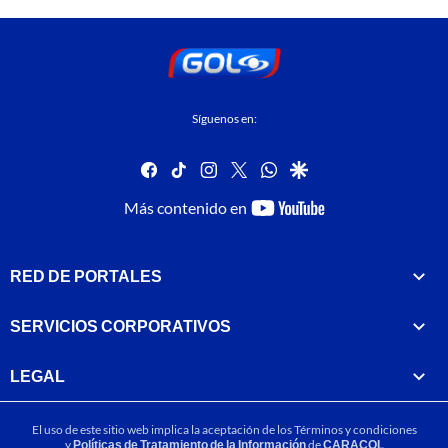
Síguenos en:
facebook
tiktok
instagram
twitter
whatsapp
google
youtube-
Más contenido en
footer
RED DE PORTALES
SERVICIOS CORPORATIVOS
LEGAL
El uso de este sitio web implica la aceptación de los
Términos y condiciones
y
Políticas de Tratamiento de la Información
de
CARACOL