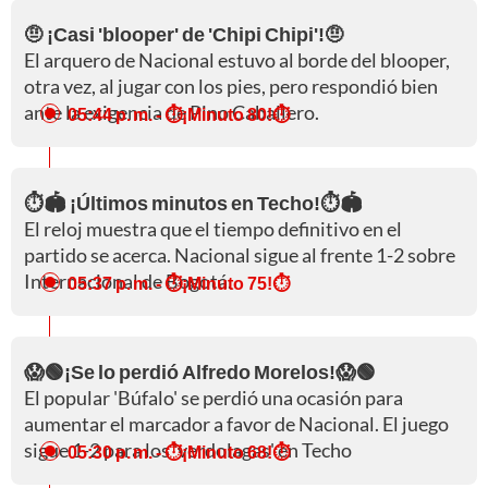
🤨 ¡Casi 'blooper' de 'Chipi Chipi'!🤨
El arquero de Nacional
estuvo al borde del blooper,
otra vez, al jugar con los pies, pero respondió bien
ante la exigencia de Pino Caballero.
05:44 p. m.
- ⏱️¡Minuto 80!⏱️
⏱️🏟️ ¡Últimos minutos en Techo!⏱️🏟️
El reloj muestra que el tiempo definitivo en el
partido se acerca. Nacional sigue al frente 1-2 sobre
Internacional de Bogotá.
05:37 p. m.
- ⏱️¡Minuto 75!⏱️
😱🟢¡Se lo perdió Alfredo Morelos!😱🟢
El popular 'Búfalo' se perdió una ocasión para
aumentar el marcador a favor de Nacional. El juego
sigue 1-2 para los 'verdolagas' en Techo
05:30 p. m.
- ⏱️¡Minuto 68!⏱️