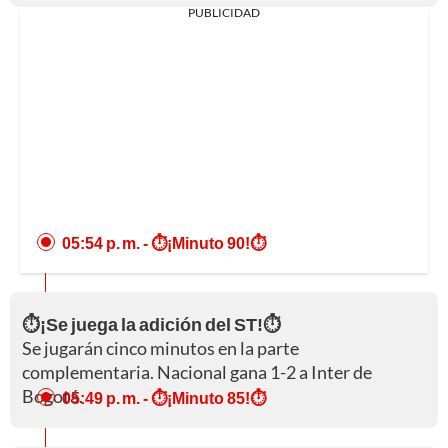
PUBLICIDAD
05:54 p. m.
- ⏱️¡Minuto 90!⏱️
⏱️¡Se juega la adición del ST!⏱️
Se jugarán cinco minutos en la parte
complementaria. Nacional gana 1-2 a Inter de
Bogotá.
05:49 p. m.
- ⏱️¡Minuto 85!⏱️