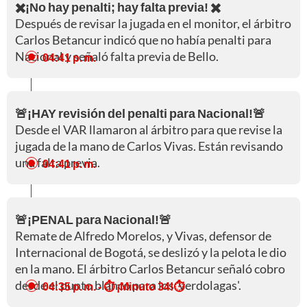
✖️¡No hay penalti; hay falta previa! ✖️
Después de revisar la jugada en el monitor, el árbitro
Carlos Betancur indicó que no había penalti para
Nacional y señaló falta previa de Bello.
04:41 p. m.
🚨¡HAY revisión del penalti para Nacional!🚨
Desde el VAR llamaron al árbitro para que revise la
jugada de la mano de Carlos Vivas. Están revisando
una falta previa.
04:41 p. m.
🚨¡PENAL para Nacional!🚨
Remate de Alfredo Morelos, y Vivas, defensor de
Internacional de Bogotá, se deslizó y la pelota le dio
en la mano. El árbitro Carlos Betancur señaló cobro
desde el punto blanco para los 'verdolagas'.
04:35 p. m.
- ⏱️ ¡Minuto 34!⏱️