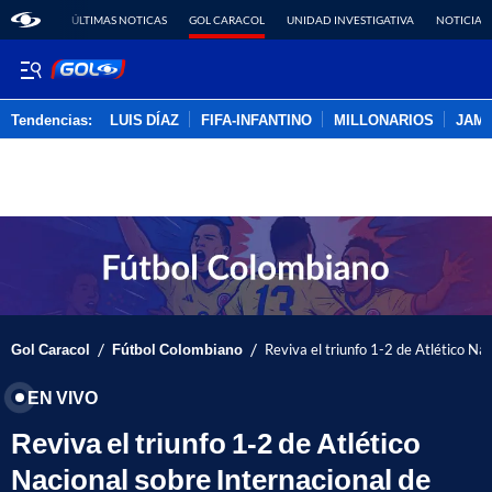
ÚLTIMAS NOTICAS
GOL CARACOL
UNIDAD INVESTIGATIVA
NOTICIAS
Tendencias:
LUIS DÍAZ
FIFA-INFANTINO
MILLONARIOS
JAM
PUBLICIDAD
/
/
Gol Caracol
Fútbol Colombiano
Reviva el triunfo 1-2 de Atlético Na
EN VIVO
Reviva el triunfo 1-2 de Atlético
Nacional sobre Internacional de