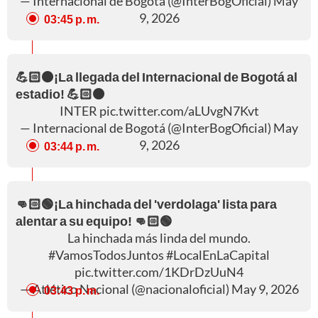
— Internacional de Bogotá (@InterBogOficial)
May
9, 2026
03:45 p. m.
💪🏻⚫¡La llegada del Internacional de Bogotá al
estadio! 💪🏻⚫
INTER
pic.twitter.com/aLUvgN7Kvt
— Internacional de Bogotá (@InterBogOficial)
May
9, 2026
03:44 p. m.
👊🏻🟢¡La hinchada del 'verdolaga' lista para
alentar a su equipo! 👊🏻🟢
La hinchada más linda del mundo.
#VamosTodosJuntos
#LocalEnLaCapital
pic.twitter.com/1KDrDzUuN4
— Atlético Nacional (@nacionaloficial)
May 9, 2026
03:43 p. m.