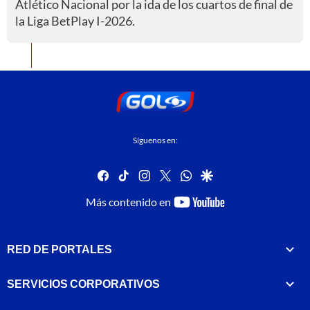
Atlético Nacional por la ida de los cuartos de final de
la Liga BetPlay I-2026.
Síguenos en:
facebook
tiktok
instagram
twitter
whatsapp
google
youtube-
Más contenido en
footer
RED DE PORTALES
SERVICIOS CORPORATIVOS