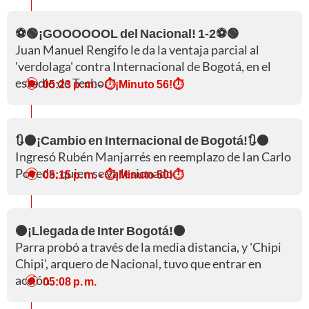
⚽🟢¡GOOOOOOL del Nacional! 1-2⚽🟢
Juan Manuel Rengifo le da la ventaja parcial al
'verdolaga' contra Internacional de Bogotá, en el
estadio de Techo.
05:23 p. m.
- ⏱️¡Minuto 56!⏱️
🔃⚫¡Cambio en Internacional de Bogotá!🔃⚫
Ingresó Rubén Manjarrés en reemplazo de Ian Carlo
Poveda, quien se va lesionado.
05:15 p. m.
- ⏱️¡Minuto 50!⏱️
⚫¡Llegada de Inter Bogotá!⚫
Parra probó a través de la media distancia, y 'Chipi
Chipi', arquero de Nacional, tuvo que entrar en
acción.
05:08 p. m.