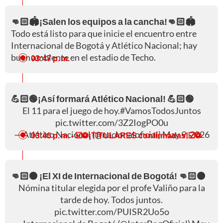
👊🏻🏟️¡Salen los equipos a la cancha!👊🏻🏟️
Todo está listo para que inicie el encuentro entre
Internacional de Bogotá y Atlético Nacional; hay
buen ambiente en el estadio de Techo.
03:47 p. m.
💪🏻🟢¡Así formará Atlético Nacional! 💪🏻🟢
El 11 para el juego de hoy.
#VamosTodosJuntos
pic.twitter.com/3Z2IogPO0u
— Atlético Nacional (@nacionaloficial)
May 9, 2026
03:46 p. m.
- ☑️⚽¡TITULARES confirmadas!☑️⚽
👊🏻⚫ ¡El XI de Internacional de Bogotá! 👊🏻⚫
Nómina titular elegida por el profe Valiño para la
tarde de hoy. Todos juntos.
pic.twitter.com/PUISR2Uo5o