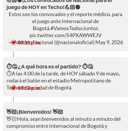
💪🏻🟢¡Los convocados de Nacional para el
juego de HOY en Techo!💪🏻🟢
Estos son los convocados y el reporte médico, para
el juego ante Internacional de
Bogotá.
#VamosTodosJuntos
pic.twitter.com/S4PXAWWEJV
— Atlético Nacional (@nacionaloficial)
May 9, 2026
03:15 p. m.
⏱️🤔 ¿A qué hora es el partido? ⏱️🤔
⏱️A las 4:00 de la tarde, de HOY sábado 9 de mayo,
rodará el balón en el estadio Metropolitano de
Techo de la ciudad de Bogotá.
03:12 p. m.
👋🏻¡Bienvenidos! 👋🏻
👋🏻Hola, sean bienvenidos al minuto a minuto del
compromiso entre Internacional de Bogotá y