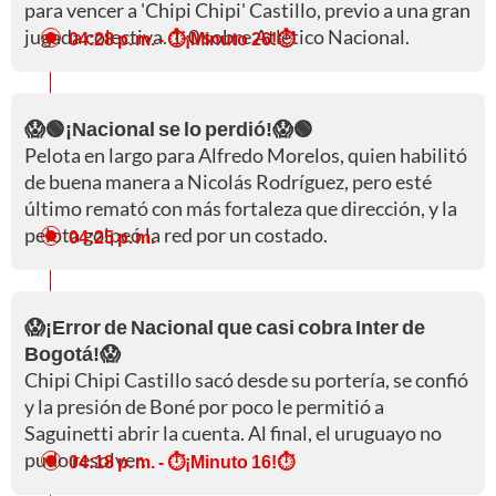
para vencer a 'Chipi Chipi' Castillo, previo a una gran
jugada colectiva. 1-0 sobre Atlético Nacional.
04:28 p. m.
- ⏱️¡Minuto 26!⏱️
😱🟢¡Nacional se lo perdió!😱🟢
Pelota en largo para Alfredo Morelos, quien habilitó
de buena manera a Nicolás Rodríguez, pero esté
último remató con más fortaleza que dirección, y la
pelota golpeó la red por un costado.
04:25 p. m.
😱¡Error de Nacional que casi cobra Inter de
Bogotá!😱
Chipi Chipi Castillo sacó desde su portería, se confió
y la presión de Boné por poco le permitió a
Saguinetti abrir la cuenta. Al final, el uruguayo no
pudo resolver.
04:18 p. m.
- ⏱️¡Minuto 16!⏱️