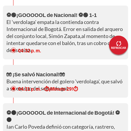
⚽🟢¡GOOOOOL de Nacional! ⚽🟢 1-1
El 'verdolaga' empata la contienda contra
Internacional de Bogotá. Error en salida del arquero
del conjunto local, Simón Zapata,al momento de
intentar quedarse con el balón, tras un cobro de tiro
REFRESCAR
de esquina.
04:32 p. m.
🧤 ¡Se salvó Nacional!🧤
Buena intervención del golero 'verdolaga', que salvó
a su equipo del segundo gol.
04:31 p. m.
- ⏱️¡Minuto 29!⏱️
⚽⚫¡GOOOOOL de Internacional de Bogotá! ⚽
⚫
Ian Carlo Poveda definió con categoría, rastrero,