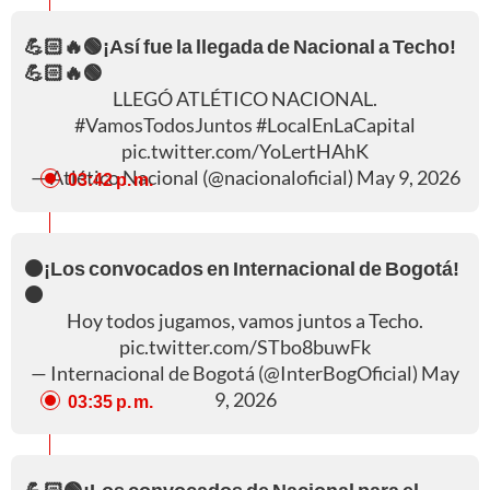
💪🏻🔥🟢¡Así fue la llegada de Nacional a Techo!
💪🏻🔥🟢
LLEGÓ ATLÉTICO NACIONAL.
#VamosTodosJuntos
#LocalEnLaCapital
pic.twitter.com/YoLertHAhK
— Atlético Nacional (@nacionaloficial)
May 9, 2026
03:42 p. m.
⚫¡Los convocados en Internacional de Bogotá!
⚫
Hoy todos jugamos, vamos juntos a Techo.
pic.twitter.com/STbo8buwFk
— Internacional de Bogotá (@InterBogOficial)
May
9, 2026
03:35 p. m.