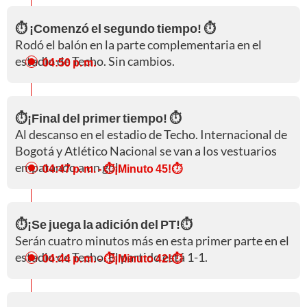
⏱️ ¡Comenzó el segundo tiempo! ⏱️
Rodó el balón en la parte complementaria en el
estadio de Techo. Sin cambios.
04:50 p. m.
⏱️¡Final del primer tiempo! ⏱️
Al descanso en el estadio de Techo. Internacional de
Bogotá y Atlético Nacional se van a los vestuarios
empatando a un gol.
04:47 p. m.
- ⏱️¡Minuto 45!⏱️
⏱️¡Se juega la adición del PT!⏱️
Serán cuatro minutos más en esta primer parte en el
estadio de Techo. El partido está 1-1.
04:44 p. m.
- ⏱️¡Minuto 42!⏱️