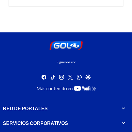
Síguenos en:
facebook
tiktok
instagram
twitter
whatsapp
google
youtube-
Más contenido en
footer
RED DE PORTALES
SERVICIOS CORPORATIVOS