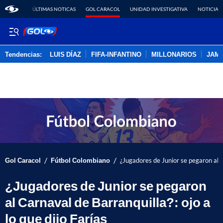
ÚLTIMAS NOTICAS
GOL CARACOL
UNIDAD INVESTIGATIVA
NOTICIAS
Tendencias:
LUIS DÍAZ
FIFA-INFANTINO
MILLONARIOS
JAM
PUBLICIDAD
/
/
Gol Caracol
Fútbol Colombiano
¿Jugadores de Junior se pegaron al Ca
¿Jugadores de Junior se pegaron
al Carnaval de Barranquilla?: ojo a
lo que dijo Farías