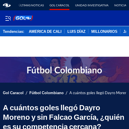
ÚLTIMAS NOTICAS
GOL CARACOL
UNIDAD INVESTIGATIVA
NOTICIAS
Tendencias:
AMERICA DE CALI
LUIS DÍAZ
MILLONARIOS
JA
PUBLICIDAD
/
/
Gol Caracol
Fútbol Colombiano
A cuántos goles llegó Dayro Moreno 
A cuántos goles llegó Dayro
Moreno y sin Falcao García, ¿quién
es su competencia cercana?