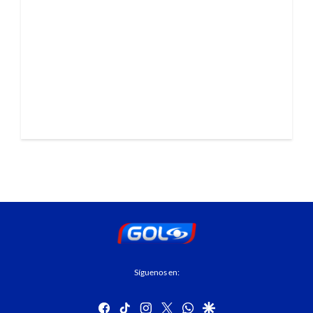
Síguenos en:
facebook
tiktok
instagram
twitter
whatsapp
google