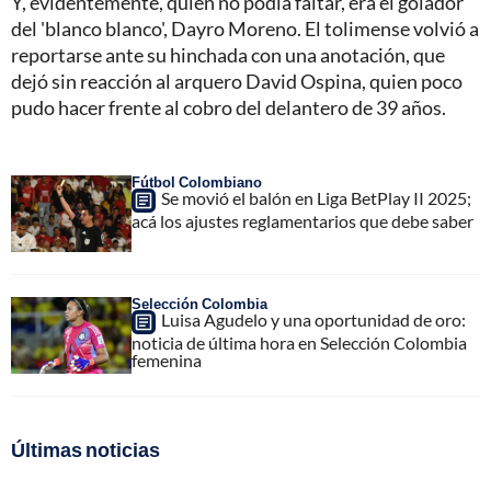
Y, evidentemente, quien no podía faltar, era el golador
del 'blanco blanco', Dayro Moreno. El tolimense volvió a
reportarse ante su hinchada con una anotación, que
dejó sin reacción al arquero David Ospina, quien poco
pudo hacer frente al cobro del delantero de 39 años.
Fútbol Colombiano
Se movió el balón en Liga BetPlay II 2025;
acá los ajustes reglamentarios que debe saber
Selección Colombia
Luisa Agudelo y una oportunidad de oro:
noticia de última hora en Selección Colombia
femenina
Últimas noticias