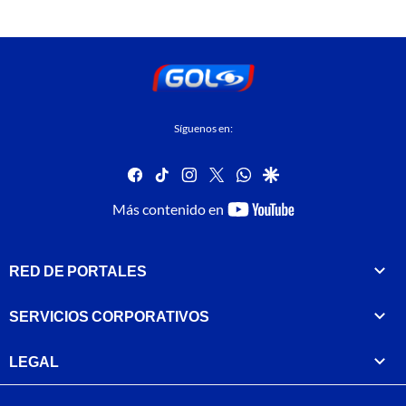
Síguenos en:
facebook
tiktok
instagram
twitter
whatsapp
google
youtube-
Más contenido en
footer
RED DE PORTALES
SERVICIOS CORPORATIVOS
LEGAL