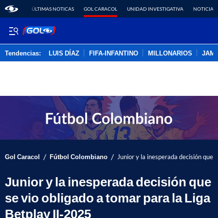
ÚLTIMAS NOTICAS
GOL CARACOL
UNIDAD INVESTIGATIVA
NOTICIAS
Tendencias:
LUIS DÍAZ
FIFA-INFANTINO
MILLONARIOS
JAM
PUBLICIDAD
/
/
Gol Caracol
Fútbol Colombiano
Junior y la inesperada decisión que 
Junior y la inesperada decisión que
se vio obligado a tomar para la Liga
Betplay II-2025