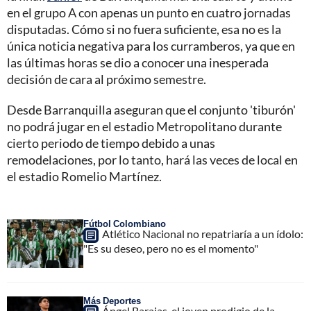
en el grupo A con apenas un punto en cuatro jornadas
disputadas. Cómo si no fuera suficiente, esa no es la
única noticia negativa para los curramberos, ya que en
las últimas horas se dio a conocer una inesperada
decisión de cara al próximo semestre.
Desde Barranquilla aseguran que el conjunto 'tiburón'
no podrá jugar en el estadio Metropolitano durante
cierto periodo de tiempo debido a unas
remodelaciones, por lo tanto, hará las veces de local en
el estadio Romelio Martínez.
Fútbol Colombiano
Atlético Nacional no repatriaría a un ídolo:
"Es su deseo, pero no es el momento"
Más Deportes
Ángel Barajas, el joven prodigio de la