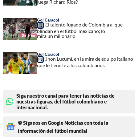
juega Richard Ríos?
Gol Caracol
El talento fugado de Colombia al que
blindan en el fútbol mexicano; lo
mira un millonario
Gol Caracol
Jhon Lucumí, en la mira de equipo italiano
que le tiene fe a los colombianos
Siga nuestro canal para tener las noticias de
nuestras figuras, del fútbol colombiano e
internacional.
⚽ Síganos en Google Noticias con toda la
información del fútbol mundial