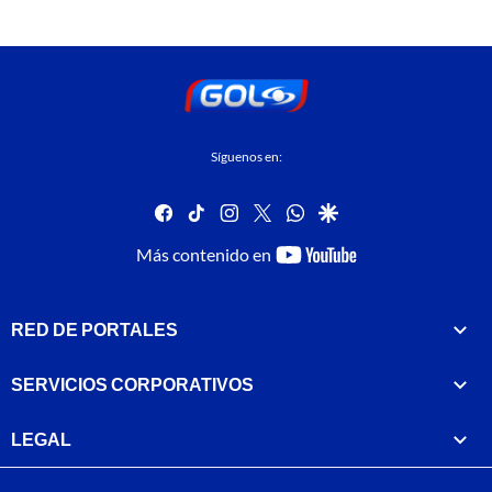
Síguenos en:
facebook
tiktok
instagram
twitter
whatsapp
google
youtube-
Más contenido en
footer
RED DE PORTALES
SERVICIOS CORPORATIVOS
LEGAL