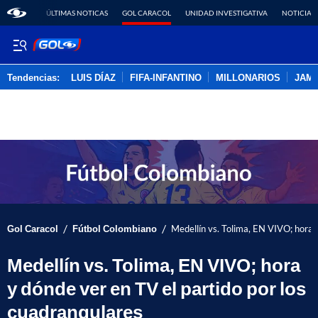
ÚLTIMAS NOTICAS
GOL CARACOL
UNIDAD INVESTIGATIVA
NOTICIAS
Tendencias:
LUIS DÍAZ
FIFA-INFANTINO
MILLONARIOS
JAM
PUBLICIDAD
/
/
Gol Caracol
Fútbol Colombiano
Medellín vs. Tolima, EN VIVO; hora 
Medellín vs. Tolima, EN VIVO; hora
y dónde ver en TV el partido por los
cuadrangulares