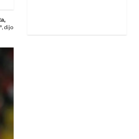
ta,
”
, dijo