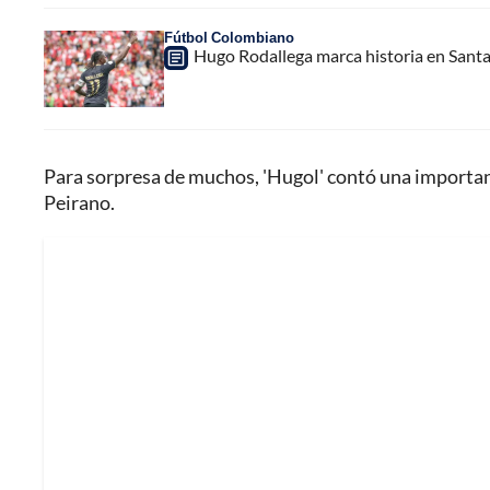
Fútbol Colombiano
Hugo Rodallega marca historia en Santa
Para sorpresa de muchos, 'Hugol' contó una importante
Peirano.