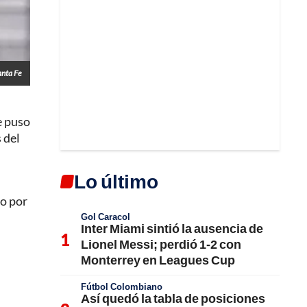
anta Fe
e puso
 del
Lo último
do por
Gol Caracol
Inter Miami sintió la ausencia de
Lionel Messi; perdió 1-2 con
Monterrey en Leagues Cup
Fútbol Colombiano
Así quedó la tabla de posiciones