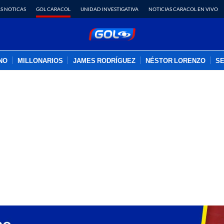
S NOTICAS
GOL CARACOL
UNIDAD INVESTIGATIVA
NOTICIAS CARACOL EN VIVO
INO
MILLONARIOS
JAMES RODRÍGUEZ
NÉSTOR LORENZO
SE
PUBLICIDAD