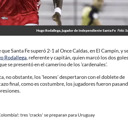
Hugo Rodallega, jugador de Independiente Santa Fe
Foto: S
de que Santa Fe superó 2-1 al Once Caldas, en El Campín, y s
o Rodallega
, referente y capitán, quien marcó los dos goles
ue se presentó en el camerino de los 'cardenales'.
a, no obstante, los 'leones' despertaron con el doblete de
pitazo final, como es costumbre, los jugadores fueron pasan
presiones.
 Colombia!: tres 'cracks' se preparan para Uruguay