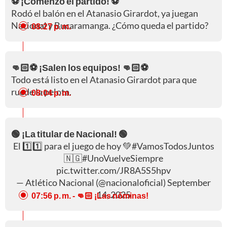
⚽ ¡Comenzó el partido! ⚽
Rodó el balón en el Atanasio Girardot, ya juegan
Nacional y Bucaramanga. ¿Cómo queda el partido?
08:27 p. m.
👊🏻⚽ ¡Salen los equipos! 👊🏻⚽
Todo está listo en el Atanasio Girardot para que
ruede la pelota.
08:04 p. m.
🟢 ¡La titular de Nacional! 🟢
El 1️⃣1️⃣ para el juego de hoy 💚
#VamosTodosJuntos
🇳🇬
#UnoVuelveSiempre
pic.twitter.com/JR8A5S5hpv
— Atlético Nacional (@nacionaloficial)
September
14, 2025
07:56 p. m.
- 👊🏻 ¡Las nóminas!