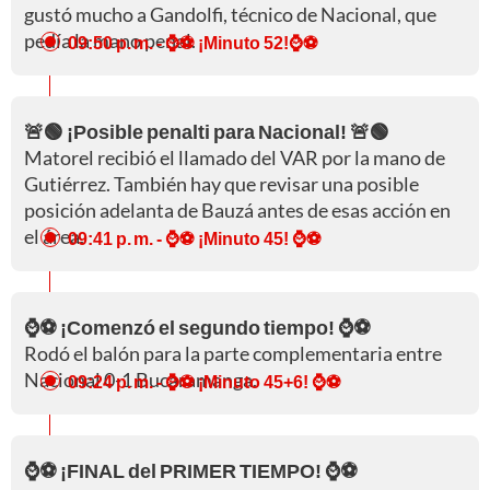
gustó mucho a Gandolfi, técnico de Nacional, que
pedía la mano penal.
09:50 p. m.
- ⌚⚽ ¡Minuto 52!⌚⚽
🚨🟢 ¡Posible penalti para Nacional! 🚨🟢
Matorel recibió el llamado del VAR por la mano de
Gutiérrez. También hay que revisar una posible
posición adelanta de Bauzá antes de esas acción en
el área.
09:41 p. m.
- ⌚⚽ ¡Minuto 45! ⌚⚽
⌚⚽ ¡Comenzó el segundo tiempo! ⌚⚽
Rodó el balón para la parte complementaria entre
Nacional 0-1 Bucaramanga.
09:24 p. m.
- ⌚⚽ ¡Minuto 45+6! ⌚⚽
⌚⚽ ¡FINAL del PRIMER TIEMPO! ⌚⚽