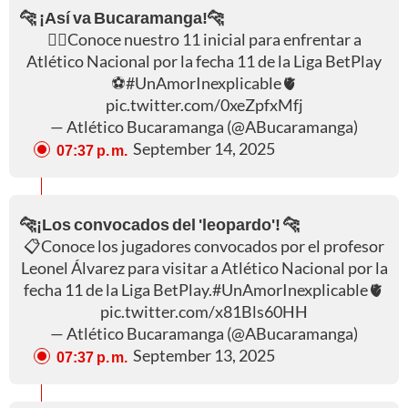
🐆 ¡Así va Bucaramanga!🐆
✍🏻Conoce nuestro 11 inicial para enfrentar a
Atlético Nacional por la fecha 11 de la Liga BetPlay
⚽️
#UnAmorInexplicable
🫀
pic.twitter.com/0xeZpfxMfj
— Atlético Bucaramanga (@ABucaramanga)
September 14, 2025
07:37 p. m.
🐆¡Los convocados del 'leopardo'! 🐆
📋Conoce los jugadores convocados por el profesor
Leonel Álvarez para visitar a Atlético Nacional por la
fecha 11 de la Liga BetPlay.
#UnAmorInexplicable
🫀
pic.twitter.com/x81Bls60HH
— Atlético Bucaramanga (@ABucaramanga)
September 13, 2025
07:37 p. m.