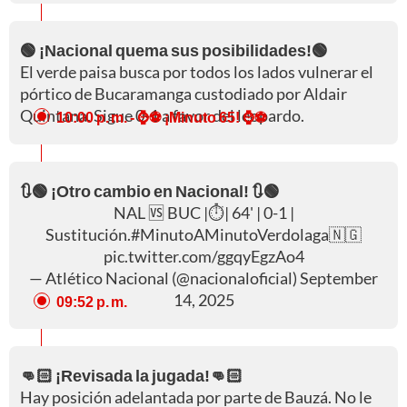
🟢 ¡Nacional quema sus posibilidades!🟢
El verde paisa busca por todos los lados vulnerar el
pórtico de Bucaramanga custodiado por Aldair
Quintana. Sigue 0-1 a favor del leopardo.
10:00 p. m.
- ⌚⚽ ¡Minuto 65! ⌚⚽
🔃🟢 ¡Otro cambio en Nacional! 🔃🟢
NAL 🆚 BUC |⏱️| 64' | 0-1 |
Sustitución.
#MinutoAMinutoVerdolaga
🇳🇬
pic.twitter.com/ggqyEgzAo4
— Atlético Nacional (@nacionaloficial)
September
14, 2025
09:52 p. m.
👊🏻 ¡Revisada la jugada!👊🏻
Hay posición adelantada por parte de Bauzá. No le