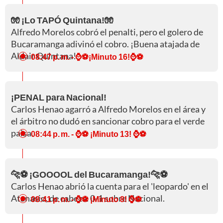
🧤 ¡Lo TAPÓ Quintana!🧤
Alfredo Morelos cobró el penalti, pero el golero de
Bucaramanga adivinó el cobro. ¡Buena atajada de
Aldair Quintana!
08:47 p. m.
- ⌚⚽¡Minuto 16!⌚⚽
¡PENAL para Nacional!
Carlos Henao agarró a Alfredo Morelos en el área y
el árbitro no dudó en sancionar cobro para el verde
paisa.
08:44 p. m.
- ⌚⚽ ¡Minuto 13! ⌚⚽
🐆⚽ ¡GOOOOL del Bucaramanga!🐆⚽
Carlos Henao abrió la cuenta para el 'leopardo' en el
Atanasio, de cabeza. 0-1 sobre Nacional.
08:41 p. m.
- ⌚⚽ ¡Minuto 8! ⌚⚽