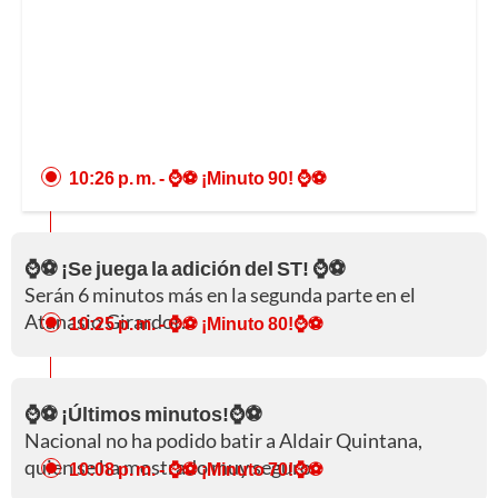
10:26 p. m.
- ⌚⚽ ¡Minuto 90! ⌚⚽
⌚⚽ ¡Se juega la adición del ST! ⌚⚽
Serán 6 minutos más en la segunda parte en el
Atanasio Girardot.
10:25 p. m.
- ⌚⚽ ¡Minuto 80!⌚⚽
⌚⚽ ¡Últimos minutos!⌚⚽
Nacional no ha podido batir a Aldair Quintana,
quien se ha mostrado muy seguro.
10:08 p. m.
- ⌚⚽ ¡Minuto 70!⌚⚽