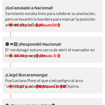
¡Gol anulado a Nacional!
Sarmiento estaba listo para celebrar su anotación,
pero se levantó la bandera para marcar la posición
adelantada de Bauzá.
08:39 p. m.
- ⌚¡Minuto54!⌚
🟢👊🏻 ¡Respondió Nacional!
El 'verdolaga' estuvo cerca de abrir el marcador en
tres acciones seguidas.
08:34 p. m.
- ⌚ ¡Minuto 3! ⌚
¡Llegó Bucaramanga!
Fue Luciano Pons el que creó peligro al arco
'verdolaga' custodiado por David Ospina.
08:30 p. m.
- ⌚⚽¡Minuto 1! ⌚⚽