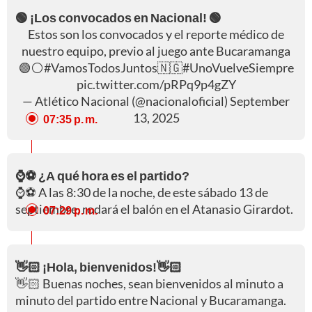
🟢 ¡Los convocados en Nacional! 🟢
Estos son los convocados y el reporte médico de
nuestro equipo, previo al juego ante Bucaramanga
🟢⚪️
#VamosTodosJuntos
🇳🇬
#UnoVuelveSiempre
pic.twitter.com/pRPq9p4gZY
— Atlético Nacional (@nacionaloficial)
September
13, 2025
07:35 p. m.
⌚⚽ ¿A qué hora es el partido?
⌚⚽ A las 8:30 de la noche, de este sábado 13 de
septiembre, rodará el balón en el Atanasio Girardot.
07:29 p. m.
👋🏻 ¡Hola, bienvenidos!👋🏻
👋🏻 Buenas noches, sean bienvenidos al minuto a
minuto del partido entre Nacional y Bucaramanga.