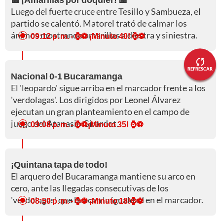
Luego del fuerte cruce entre Tesillo y Sambueza, el
partido se calentó. Matorel trató de calmar los
ánimos mostrando amarillas a diestra y siniestra.
09:12 p. m.
- ⌚⚽ ¡Minuto 40! ⌚⚽
REFRESCAR
Nacional 0-1 Bucaramanga
El 'leopardo' sigue arriba en el marcador frente a los
'verdolagas'. Los dirigidos por Leonel Álvarez
ejecutan un gran planteamiento en el campo de
juego del Atanasio Girardot.
09:08 p. m.
- ⌚⚽¡Minuto 35! ⌚⚽
¡Quintana tapa de todo!
El arquero del Bucaramanga mantiene su arco en
cero, ante las llegadas consecutivas de los
'verdolagas' que buscan la igualdad en el marcador.
08:50 p. m.
- ⌚⚽ ¡Minuto 18!⌚⚽