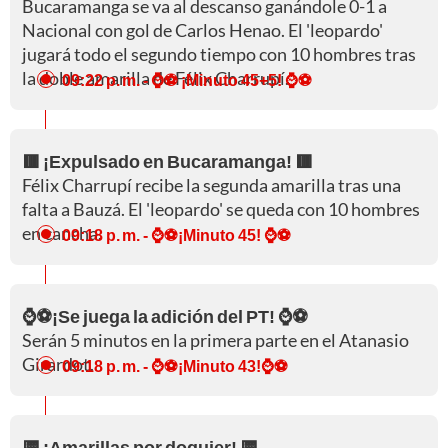
Bucaramanga se va al descanso ganándole 0-1 a
Nacional con gol de Carlos Henao. El 'leopardo'
jugará todo el segundo tiempo con 10 hombres tras
la doble amarilla de Félix Charrupí.
09:22 p. m.
- ⌚⚽ ¡Minuto 45+5! ⌚⚽
🟥 ¡Expulsado en Bucaramanga! 🟥
Félix Charrupí recibe la segunda amarilla tras una
falta a Bauzá. El 'leopardo' se queda con 10 hombres
en cancha.
09:18 p. m.
- ⌚⚽¡Minuto 45! ⌚⚽
⌚⚽¡Se juega la adición del PT! ⌚⚽
Serán 5 minutos en la primera parte en el Atanasio
Girardot.
09:18 p. m.
- ⌚⚽¡Minuto 43!⌚⚽
🟨 ¡Amarillas por doquier! 🟨