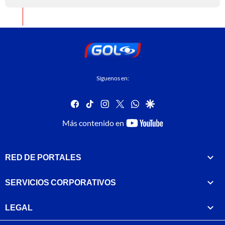
Síguenos en:
facebook
tiktok
instagram
twitter
whatsapp
google
youtube-
Más contenido en
footer
RED DE PORTALES
SERVICIOS CORPORATIVOS
LEGAL