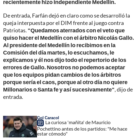
recientemente hizo Independiente Medellín.
De entrada, Farfán dejó en claro como se desarrolló la
queja interpuesta por el DIM frente al juego contra
Patriotas.
"Quedamos aterrados con el veto que
quiso hacer el Medellín con el árbitro Nicolás Gallo.
Al presidente del Medellín lo recibimos en la
Comisión del día martes, lo escuchamos, le
explicamos y él nos dijo todo el repertorio de los
errores de Gallo. Nosotros no podemos aceptar
que los equipos pidan cambios de los árbitros
porque sería el caos, porque al otro día no quiere
Millonarios o Santa fe y así sucesivamente"
, dijo de
entrada.
Gol Caracol
La curiosa 'mañita' de Mauricio
Pochettino antes de los partidos: "Me hace
estar cómodo"