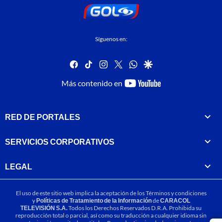
Síguenos en:
facebook
tiktok
instagram
twitter
whatsapp
google
youtube-
Más contenido en
footer
RED DE PORTALES
SERVICIOS CORPORATIVOS
LEGAL
El uso de este sitio web implica la aceptación de los
Términos y condiciones
y
Políticas de Tratamiento de la Información
de
CARACOL
TELEVISIÓN S.A.
Todos los Derechos Reservados D.R.A. Prohibida su
reproducción total o parcial, así como su traducción a cualquier idioma sin