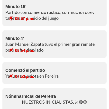
Minuto 15'
Partido con comienzo rústico, con mucho roce y
tarjetas en el inicio del juego.
08:57 p. m.
Minuto 4'
Juan Manuel Zapata tuvo el primer gran remate,
pero se fue desviado.
08:54 p. m.
Comenzó el partido
Ya rueda la pelota en Pereira.
07:53 p. m.
Nómina inicial de Pereira
NUESTROS INICIALISTAS. ⚔️🔴🟡