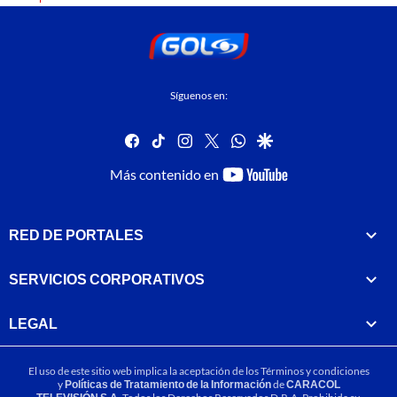
Síguenos en:
facebook
tiktok
instagram
twitter
whatsapp
google
youtube-
Más contenido en
footer
RED DE PORTALES
SERVICIOS CORPORATIVOS
LEGAL
El uso de este sitio web implica la aceptación de los
Términos y condiciones
y
Políticas de Tratamiento de la Información
de
CARACOL