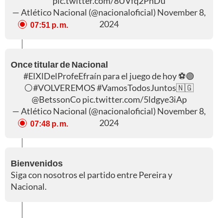
pic.twitter.com/8UVfq2PhDu
— Atlético Nacional (@nacionaloficial)
November 8,
2024
07:51 p. m.
Once titular de Nacional
#ElXlDelProfeEfraín
para el juego de hoy ⚽️🟢
⚪️
#VOLVEREMOS
#VamosTodosJuntos
🇳🇬
@BetssonCo
pic.twitter.com/5ldgye3iAp
— Atlético Nacional (@nacionaloficial)
November 8,
2024
07:48 p. m.
Bienvenidos
Siga con nosotros el partido entre Pereira y
Nacional.