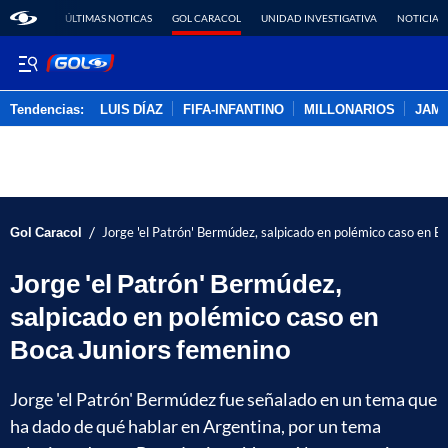
ÚLTIMAS NOTICAS
GOL CARACOL
UNIDAD INVESTIGATIVA
NOTICIAS
Tendencias:
LUIS DÍAZ
FIFA-INFANTINO
MILLONARIOS
JAM
PUBLICIDAD
/
Gol Caracol
Jorge 'el Patrón' Bermúdez, salpicado en polémico caso en B
Jorge 'el Patrón' Bermúdez,
salpicado en polémico caso en
Boca Juniors femenino
Jorge 'el Patrón' Bermúdez fue señalado en un tema que
ha dado de qué hablar en Argentina, por un tema