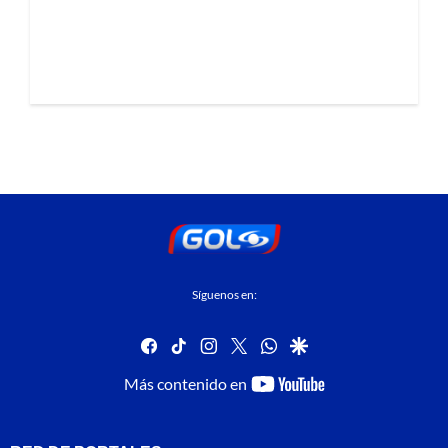
Síguenos en:
facebook
tiktok
instagram
twitter
whatsapp
google
youtube-
Más contenido en
footer