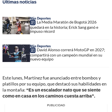
Últimas noticias
Más Deportes
La Media Maratón de Bogotá 2026
quedará en la historia; Erick Sang ganó e
impuso récord
Más Deportes
David Alonso correrá MotoGP en 2027;
compartirá con un campeón mundial en su
nuevo equipo
Este lunes, Martínez fue anunciado entre bombos y
platillos por su equipo, que destacó sus habilidades en
la montaña:
“Es un escalador nato que se siente
como en casa en los caminos cuesta arriba”.
PUBLICIDAD