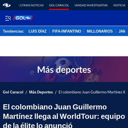
ÚLTIMAS NOTICAS
GOL CARACOL
UNIDAD INVESTIGATIVA
NOTICIAS
Tendencias:
LUIS DÍAZ
FIFA-INFANTINO
MILLONARIOS
JAM
PUBLICIDAD
/
/
Gol Caracol
Más Deportes
El colombiano Juan Guillermo Martínez lleg
El colombiano Juan Guillermo
Martínez llega al WorldTour: equipo
de la élite lo anunció