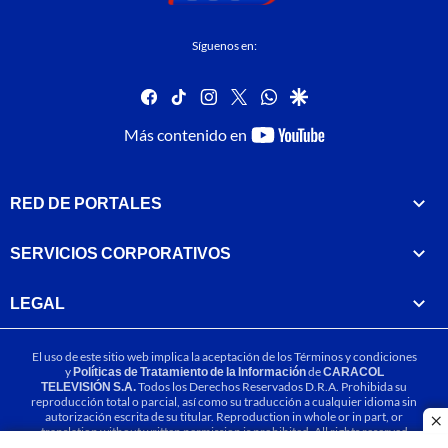
Síguenos en:
facebook
tiktok
instagram
twitter
whatsapp
google
youtube-
Más contenido en
footer
RED DE PORTALES
SERVICIOS CORPORATIVOS
LEGAL
El uso de este sitio web implica la aceptación de los
Términos y condiciones
y
Políticas de Tratamiento de la Información
de
CARACOL
TELEVISIÓN S.A.
Todos los Derechos Reservados D.R.A. Prohibida su
reproducción total o parcial, así como su traducción a cualquier idioma sin
autorización escrita de su titular. Reproduction in whole or in part, or
cl
translation without written permission is prohibited. All rights reserved
2025.