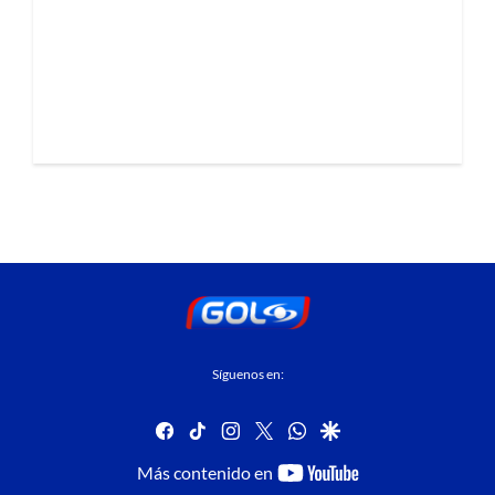
Síguenos en:
facebook
tiktok
instagram
twitter
whatsapp
google
youtube-
Más contenido en
footer