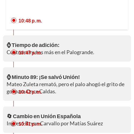
10:48 p. m.
⌚ Tiempo de adición:
Cuatro minutos más en el Palogrande.
10:47 p. m.
⌚ Minuto 89: ¡Se salvó Unión!
Mateo Zuleta remató, pero el palo ahogó el grito de
gol para Once Caldas.
10:42 p. m.
🔄 Cambio en Unión Española
Ingresó Bryan Carvallo por Matías Suárez
10:41 p. m.