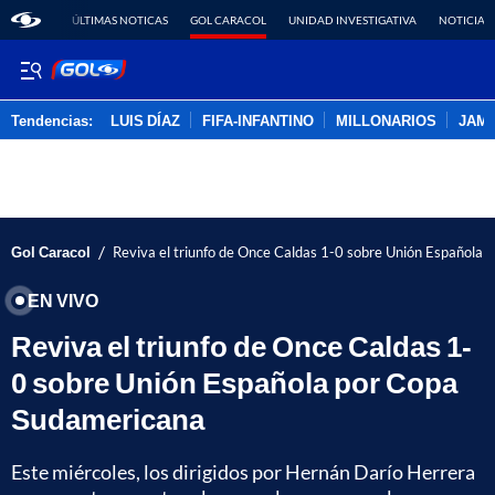
ÚLTIMAS NOTICAS
GOL CARACOL
UNIDAD INVESTIGATIVA
NOTICIAS
Tendencias:
LUIS DÍAZ
FIFA-INFANTINO
MILLONARIOS
JAM
PUBLICIDAD
/
Gol Caracol
Reviva el triunfo de Once Caldas 1-0 sobre Unión Española
EN VIVO
Reviva el triunfo de Once Caldas 1-
0 sobre Unión Española por Copa
Sudamericana
Este miércoles, los dirigidos por Hernán Darío Herrera