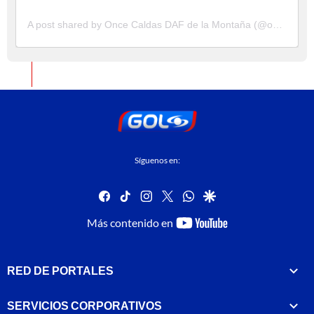
A post shared by Once Caldas DAF de la Montaña (@oncecaldasoficial)
Síguenos en:
facebook
tiktok
instagram
twitter
whatsapp
google
youtube-
Más contenido en
footer
RED DE PORTALES
SERVICIOS CORPORATIVOS