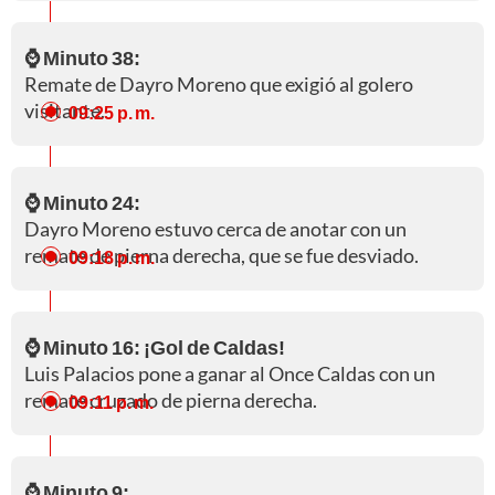
⌚ Minuto 38:
Remate de Dayro Moreno que exigió al golero
visitante.
09:25 p. m.
⌚ Minuto 24:
Dayro Moreno estuvo cerca de anotar con un
remate de pierna derecha, que se fue desviado.
09:18 p. m.
⌚ Minuto 16: ¡Gol de Caldas!
Luis Palacios pone a ganar al Once Caldas con un
remate cruzado de pierna derecha.
09:11 p. m.
⌚ Minuto 9: