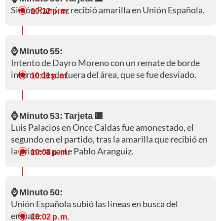
Simón Ramírez recibió amarilla en Unión Española.
10:12 p. m.
⌚ Minuto 55:
Intento de Dayro Moreno con un remate de borde
interno desde fuera del área, que se fue desviado.
10:11 p. m.
⌚ Minuto 53: Tarjeta 🟨
Luis Palacios en Once Caldas fue amonestado, el
segundo en el partido, tras la amarilla que recibió en
la primera parte Pablo Aranguiz.
10:08 p. m.
⌚ Minuto 50:
Unión Española subió las líneas en busca del
empate.
10:02 p. m.