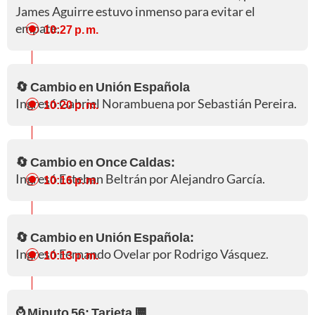
James Aguirre estuvo inmenso para evitar el
empate.
10:27 p. m.
🔄 Cambio en Unión Española
Ingresó Gabriel Norambuena por Sebastián Pereira.
10:20 p. m.
🔄 Cambio en Once Caldas:
Ingresó Esteban Beltrán por Alejandro García.
10:16 p. m.
🔄 Cambio en Unión Española:
Ingresó Fernando Ovelar por Rodrigo Vásquez.
10:13 p. m.
⌚ Minuto 56: Tarjeta 🟨