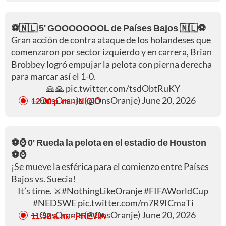
⚽🇳🇱 5' GOOOOOOOL de Países Bajos 🇳🇱⚽
Gran acción de contra ataque de los holandeses que
comenzaron por sector izquierdo y en carrera, Brian
Brobbey logró empujar la pelota con pierna derecha
para marcar así el 1-0.
🙏🙏
pic.twitter.com/tsdObtRuKY
— OnsOranje (@OnsOranje)
June 20, 2026
12:00 p. m.
- INICIO
⚽⌚ 0' Rueda la pelota en el estadio de Houston
⚽⌚
¡Se mueve la esférica para el comienzo entre Países
Bajos vs. Suecia!
It’s time. ⚔️
#NothingLikeOranje
#FIFAWorldCup
#NEDSWE
pic.twitter.com/m7R9ICmaTi
— OnsOranje (@OnsOranje)
June 20, 2026
11:52 a. m.
- PREVIA