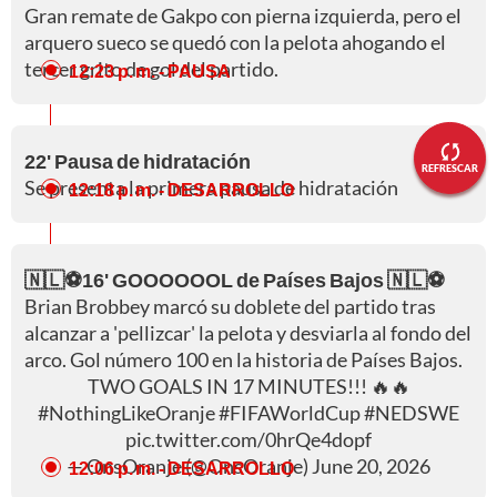
Gran remate de Gakpo con pierna izquierda, pero el
arquero sueco se quedó con la pelota ahogando el
tercer grito de gol del partido.
12:23 p. m.
- PAUSA
22' Pausa de hidratación
REFRESCAR
Se presenta la primera pausa de hidratación
12:18 p. m.
- DESARROLLO
🇳🇱⚽16' GOOOOOOL de Países Bajos 🇳🇱⚽
Brian Brobbey marcó su doblete del partido tras
alcanzar a 'pellizcar' la pelota y desviarla al fondo del
arco. Gol número 100 en la historia de Países Bajos.
TWO GOALS IN 17 MINUTES!!! 🔥🔥
#NothingLikeOranje
#FIFAWorldCup
#NEDSWE
pic.twitter.com/0hrQe4dopf
— OnsOranje (@OnsOranje)
June 20, 2026
12:06 p. m.
- DESARROLLO