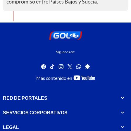
compromiso entre Países Bajos y Suecia.
Síguenos en:
facebook
tiktok
instagram
twitter
whatsapp
google
youtube-
Más contenido en
footer
RED DE PORTALES
SERVICIOS CORPORATIVOS
LEGAL