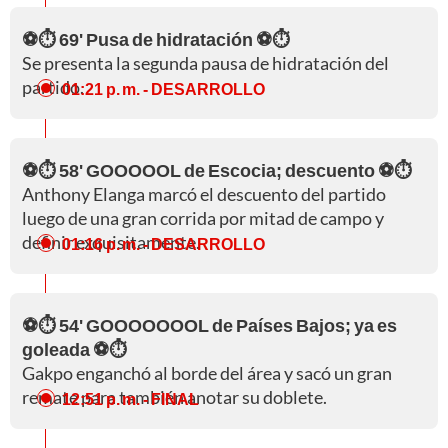
⚽⏱️ 69' Pusa de hidratación ⚽⏱️
Se presenta la segunda pausa de hidratación del
partido.
01:21 p. m.
- DESARROLLO
⚽⏱️ 58' GOOOOOL de Escocia; descuento ⚽⏱️
Anthony Elanga marcó el descuento del partido
luego de una gran corrida por mitad de campo y
definir exquisitamente.
01:16 p. m.
- DESARROLLO
⚽⏱️ 54' GOOOOOOOL de Países Bajos; ya es
goleada ⚽⏱️
Gakpo enganchó al borde del área y sacó un gran
remate para también anotar su doblete.
12:51 p. m.
- FINAL