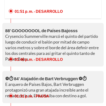
01:51 p. m.
- DESARROLLO
88' GOOOOOOOL de Países Bajosss
Crysencio Summerville marcó el quinto del partido
luego de conducir el balón por mitad de campo
varios metros y sobre el borde del área definir entre
los dos centrales para así gritar el quinto tanto de
Países Bajos.
01:46 p. m.
- DESARROLLO
⚽⏱️ 84' Atajadón de Bart Verbruggen ⚽⏱️
E arquero de Países Bajos, Bart Verbruggen
protagonizó una gran atajada increíble ante el
remate de Isak. El balón iba con destino a gol.
01:31 p. m.
- PAUSA