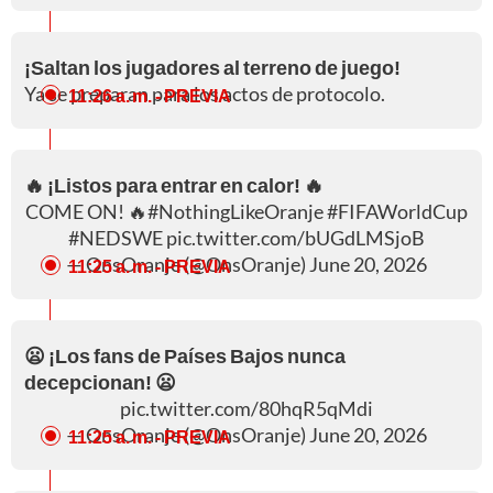
¡Saltan los jugadores al terreno de juego!
Ya se preparan para los actos de protocolo.
11:26 a. m.
- PREVIA
🔥 ¡Listos para entrar en calor! 🔥
COME ON! 🔥
#NothingLikeOranje
#FIFAWorldCup
#NEDSWE
pic.twitter.com/bUGdLMSjoB
— OnsOranje (@OnsOranje)
June 20, 2026
11:25 a. m.
- PREVIA
😦 ¡Los fans de Países Bajos nunca
decepcionan! 😦
pic.twitter.com/80hqR5qMdi
— OnsOranje (@OnsOranje)
June 20, 2026
11:25 a. m.
- PREVIA