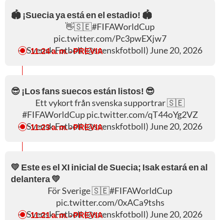
🏟️ ¡Suecia ya está en el estadio! 🏟️
👋🇸🇪
#FIFAWorldCup
pic.twitter.com/Pc3pwEXjw7
— Svensk Fotboll (@svenskfotboll)
June 20, 2026
11:24 a. m.
- PREVIA
😎 ¡Los fans suecos están listos! 😎
Ett vykort från svenska supportrar 🇸🇪
#FIFAWorldCup
pic.twitter.com/qT44oYg2VZ
— Svensk Fotboll (@svenskfotboll)
June 20, 2026
11:23 a. m.
- PREVIA
💛 Este es el XI inicial de Suecia; Isak estará en al
delantera 💛
För Sverige 🇸🇪
#FIFAWorldCup
pic.twitter.com/0xACa9tshs
— Svensk Fotboll (@svenskfotboll)
June 20, 2026
11:21 a. m.
- PREVIA