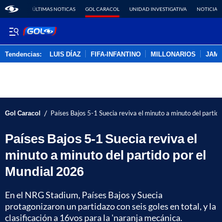
ÚLTIMAS NOTICAS
GOL CARACOL
UNIDAD INVESTIGATIVA
NOTICIAS
Tendencias:
LUIS DÍAZ
FIFA-INFANTINO
MILLONARIOS
JAM
PUBLICIDAD
/
Gol Caracol
Países Bajos 5-1 Suecia reviva el minuto a minuto del partid
Países Bajos 5-1 Suecia reviva el
minuto a minuto del partido por el
Mundial 2026
En el NRG Stadium, Países Bajos y Suecia
protagonizaron un partidazo con seis goles en total, y la
clasificación a 16vos para la 'naranja mecánica.