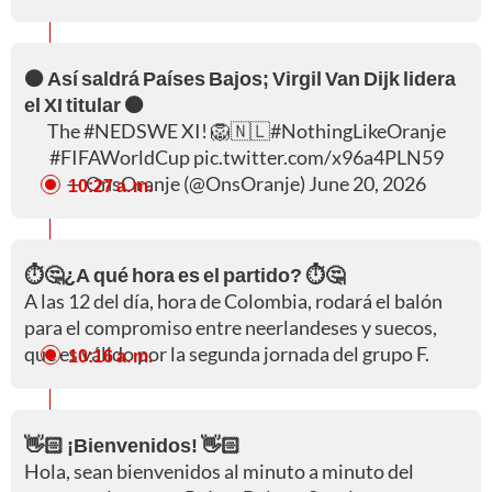
🟠 Así saldrá Países Bajos; Virgil Van Dijk lidera
el XI titular 🟠
The
#NEDSWE
XI! 🦁🇳🇱
#NothingLikeOranje
#FIFAWorldCup
pic.twitter.com/x96a4PLN59
— OnsOranje (@OnsOranje)
June 20, 2026
10:27 a. m.
⏱️🤔¿A qué hora es el partido? ⏱️🤔
A las 12 del día, hora de Colombia, rodará el balón
para el compromiso entre neerlandeses y suecos,
que es válido por la segunda jornada del grupo F.
10:16 a. m.
👋🏻 ¡Bienvenidos! 👋🏻
Hola, sean bienvenidos al minuto a minuto del