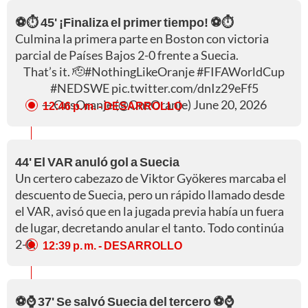
⚽⏱️ 45' ¡Finaliza el primer tiempo! ⚽⏱️
Culmina la primera parte en Boston con victoria
parcial de Países Bajos 2-0 frente a Suecia.
That’s it. 🫡
#NothingLikeOranje
#FIFAWorldCup
#NEDSWE
pic.twitter.com/dnIz29eFf5
— OnsOranje (@OnsOranje)
June 20, 2026
12:46 p. m.
- DESARROLLO
44' El VAR anuló gol a Suecia
Un certero cabezazo de Viktor Gyökeres marcaba el
descuento de Suecia, pero un rápido llamado desde
el VAR, avisó que en la jugada previa había un fuera
de lugar, decretando anular el tanto. Todo continúa
2-0.
12:39 p. m.
- DESARROLLO
⚽⌚ 37' Se salvó Suecia del tercero ⚽⌚